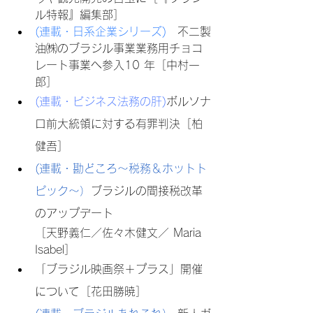
ル特報』編集部］
(
連載・日系企業シリーズ
)
不二製
油㈱のブラジル事業業務用チョコ
レート事業へ参入10 年［中村一
郎］
(連載・ビジネス法務の肝)
ボルソナ
ロ前大統領に対する有罪判決［柏 
健吾］
(
連載・勘どころ〜税務＆ホットト
ピック〜
）
ブラジルの間接税改革
のアップデート
［天野義仁／佐々木健文／ Maria 
Isabel］
「ブラジル映画祭＋プラス」開催
について［花田勝暁］