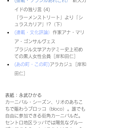
(
連載・ブラジルあれこれ
）
 新人ガ
イドの独り言 (4)
「ラーメンストリート」より「シ
ュラスカリア」!?（下）
(連載・文化評論）
作家アナ・マリ
ア・ゴンサルヴェス
ブラジル文学アカデミー史上初め
ての黒人女性会員［岸和田仁］
(あの町・この町)
アラカジュ［岸和
田仁］
表紙：永武ひかる
カーニバル・シーズン、リオのあちこ
ちで賑わうブロッコ（bloco）。誰でも
自由に参加できる街角カーニバルだ。
セントロ地区ラッパでは陽気なグルー