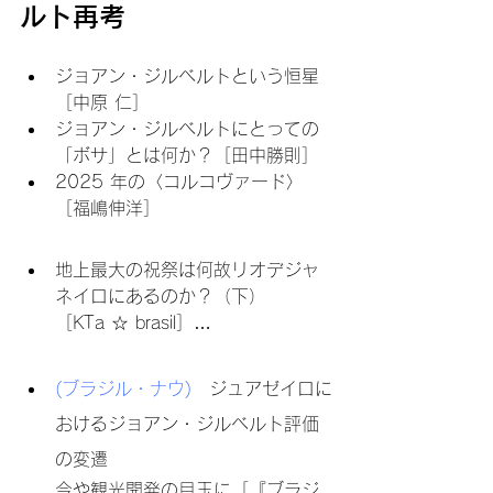
ルト再考
ジョアン・ジルベルトという恒星
［中原 仁］
ジョアン・ジルベルトにとっての
「ボサ」とは何か？［田中勝則］
2025 年の〈コルコヴァード〉
［福嶋伸洋］
地上最大の祝祭は何故リオデジャ
ネイロにあるのか？（下）
［KTa ☆ brasil］…
(ブラジル・ナウ)　
ジュアゼイロに
おけるジョアン・ジルベルト評価
の変遷
今や観光開発の目玉に［『ブラジ