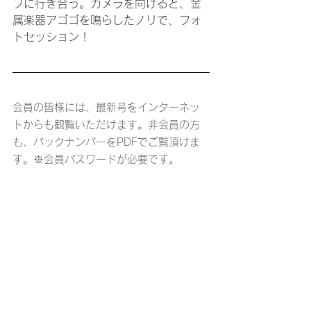
プに行き合う。カメラを向けると、金
属楽器アゴゴを鳴らしたノリで、フォ
トセッション！
会員の皆様には、最新号をインターネッ
トからも観覧いただけます。非会員の方
も、バックナンバーをPDFでご覧頂けま
す。※会員パスワードが必要です。
特報2025年11月号
.pdf
ダウンロード：PDF • 6.68MB
飲食店、書店でも入手できま
す！