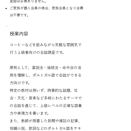
登録は必要ありません。
ご家族が個人会員の場合、家族会員となり会費
は不要です。
授業内容
コーヒーなどを飲みながら気軽な雰囲気で
行う上級者向けの会話講座です。
原則として、直説法・接続法・命令法の活
用を理解し、ポルトガル語で会話ができる
方向けです。
特定の教材は用いず、時事的な話題、社
会・文化・音楽など多岐にわたるテーマで
の会話を通じて、上級レベルの正確な語彙
力や表現力を養います。
また、教師が用意した新聞や雑誌の記事、
短編小説、歌詞などのポルトガル語をテキ