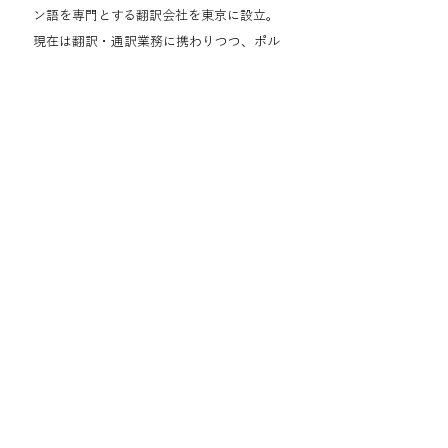
ン語を専門とする翻訳会社を東京に設立。
現在は翻訳・通訳業務に携わりつつ、ポル
トガル語講師を務める。その一方で、NHK
国際放送局（ラジオ放送）ポルトガル語セ
クションにおいて番組・ニュースの翻訳者
兼アナウンサーとして20年近く勤務中。
講座お申込み
時間割