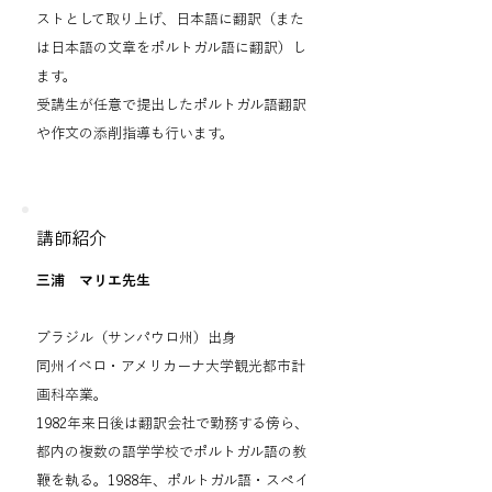
ストとして取り上げ、日本語に翻訳（また
は日本語の文章をポルトガル語に翻訳）し
ます。
受講生が任意で提出したポルトガル語翻訳
や作文の添削指導も行います。
講師紹介
三浦 マリエ先生
ブラジル（サンパウロ州）出身
同州イベロ・アメリカーナ大学観光都市計
画科卒業。
1982年来日後は翻訳会社で勤務する傍ら、
都内の複数の語学学校でポルトガル語の教
鞭を執る。1988年、ポルトガル語・スペイ