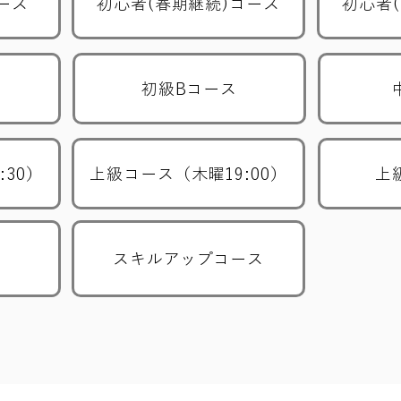
ース
初心者(春期継続)コース
初心者
初級Bコース
:30）
上級コース（木曜19:00）
上
スキルアップコース