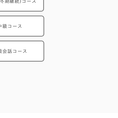
(冬期継続)コース
中級コース
級会話コース