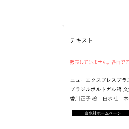
テキスト
販売していません。各自で
ニューエクスプレスプラ
ブラジルポルトガル語 
香川正子 著 白水社 本体
白水社ホームページ