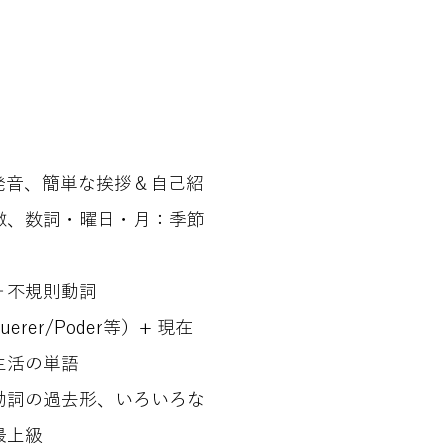
発音、簡単な挨拶＆自己紹
徴、数詞・曜日・月：季節
＋不規則動詞
r/Querer/Poder等）+ 現在
生活の単語
動詞の過去形、いろいろな
最上級