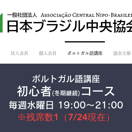
法人会員
個人会員
ポルトガル語講座
協会主催
ポルトガル語講座​
初心者
コース
(冬期継続)
毎週水曜日 19:00～21:00
※残席数1（7/24現在）