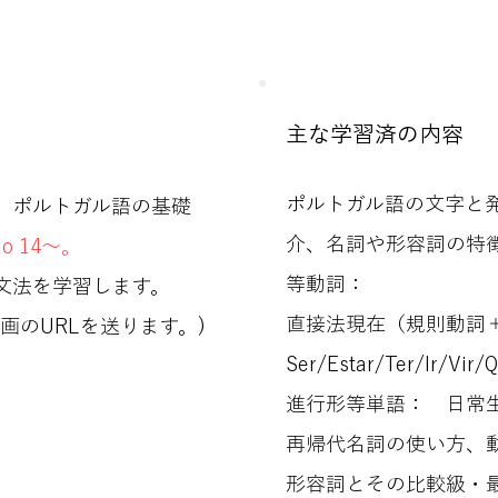
主な学習済の内容
ポルトガル語の文字と
、ポルトガル語の基礎
介、名詞や形容詞の特
ão 14～。
等動詞：
文法を学習します。
直接法現在（規則動詞
画のURLを送ります。)
Ser/Estar/Ter/Ir/Vi
進行形等単語： 日常
再帰代名詞の使い方、
形容詞とその比較級・