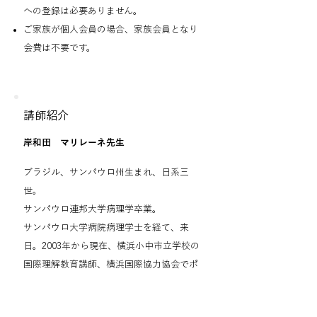
への登録は必要ありません。
ご家族が個人会員の場合、家族会員となり
会費は不要です。
講師紹介
岸和田 マリレーネ先生
ブラジル、サンパウロ州生まれ、日系三
世。
サンパウロ連邦大学病理学卒業。
サンパウロ大学病院病理学士を経て、来
日。2003年から現在、横浜小中市立学校の
国際理解教育講師、横浜国際協力協会でポ
ルトガル語通訳と翻訳、東京外国語大学ポ
ルトガル語講師を勤める。