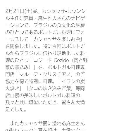
2月21日(土)昼、カシャッサ•カウンシ
ル主任研究員・麻生雅人さんのナビゲ
ーションで、ブラジルの食文化の基層
のひとつであるポルトガル料理にフォ
ーカスして「カシャッサを楽しむ会」
を開催しました。特に今回はポルトガ
ルからブラジルに伝わり現地化した料
理のひとつ「コジード Cozido（肉と野
菜の煮込み）」を、ポルトガル料理専
門店「マル・デ・クリスチアノ」のご
協力を得て特別に料理。「イワシの炭
火焼き」「タコの炊き込みご飯」等同
店自慢の美味しいポルトガル料理の
数々と共に堪能いただき、皆さん大満
足でした。
　またカシャッサ愛に溢れる麻生さん
の熱いトークに耳を傾け、主役のクラ