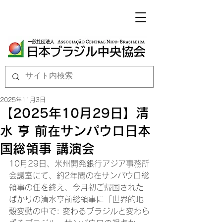
2025年11月3日
【2025年10月29日】清
水 亨 前在サンパウロ日本
国総領事 講演会
10月29日、米州開発銀行アジア事務所
会議室にて、約2年間の在サンパウロ総
領事の任を終え、今月初ご帰国された
ばかりの清水亨前総領事に「世界的地
殻変動の中で: 変わるブラジルと変わら