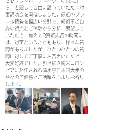
ざるブラジル―サンパウロの視点か
ら」と題して自由に語っていただく対
面講演会を開催しました。最近のブラ
ジル情勢を幅広い分野で、総領事ご自
身の視点とご体験から分析、展望して
いただき、加えてQ質疑応答の時間に
は、対面ということもあり、様々な質
問がありましたが、ひとつひとつの質
問に対してご丁寧にお答えいただき、
大変好評でした。引き続き南米コロン
ビアに赴任される清水亨日本国大使の
益々のご健勝とご活躍を心よりお祈り
します。