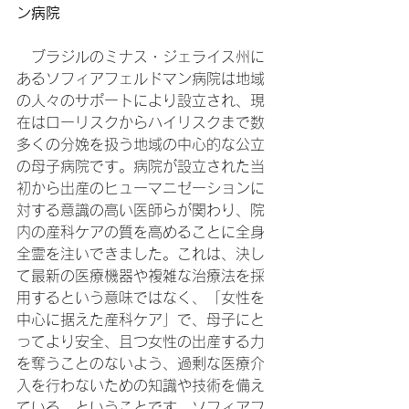
ン病院
　ブラジルのミナス・ジェライス州に
あるソフィアフェルドマン病院は地域
の人々のサポートにより設立され、現
在はローリスクからハイリスクまで数
多くの分娩を扱う地域の中心的な公立
の母子病院です。病院が設立された当
初から出産のヒューマニゼーションに
対する意識の高い医師らが関わり、院
内の産科ケアの質を高めることに全身
全霊を注いできました。これは、決し
て最新の医療機器や複雑な治療法を採
用するという意味ではなく、「女性を
中心に据えた産科ケア」で、母子にと
ってより安全、且つ女性の出産する力
を奪うことのないよう、過剰な医療介
入を行わないための知識や技術を備え
ている、ということです。ソフィアフ