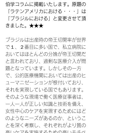
伯学コラムに掲載いたします。原題の
「ラテンアメリカにおける・・・」は
「ブラジルにおける」と変更させて頂
きました。★★★
ブラジルは出産時の帝王切開率が世界
で１、２番目に多い国で、私立病院に
おいてはほとんどの分娩が帝王切開だ
と言われており、過剰な医療介入が問
題となっています。しかしその一方
で、公的医療機関においては出産のヒ
ューマニゼーションが根付いており、
それを実現している国でもあります。
そのような現場で働く
医療従事者は
、
一人一人が正しい知識と技術を備え、
女性中心のケアを実現するためにはど
のようなニーズがあるのか、というこ
とを深く考察し、それぞれがより質の
高いケアを実施するための高いモチベ