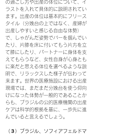
の過ごし方や出産の体位について、イ
ラストを入れて具体的に説明されてい
ます。出産の体位は基本的にフリース
タイル（分娩台の上ではなく、産婦が
出産しやすいと感じる自由な体勢）
で、しゃがんだ姿勢でバーを掴んでい
たり、片膝を床に付いてもう片方を立
て膝にしたり、パートナーに身体を支
えてもらうなど、女性自身が心身とも
に楽だと思える体位を選べるような説
明で、リラックスした様子が伝わって
来ます。世界の医療施設における出産
現場では、まだまだ分娩台を使う仰向
けになった体勢が一般的であることか
らも、ブラジルの公的医療機関の出産
ケアは科学的根拠を基に、一歩先に進
んでいると言えるでしょう。
（３）ブラジル、ソフィアフェルドマ