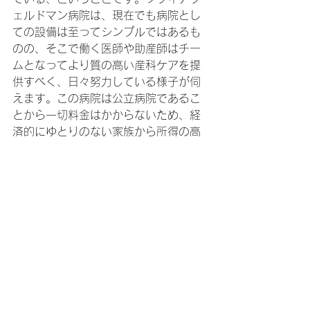
ェルドマン病院は、現在でも病院とし
ての設備は至ってシンプルではあるも
のの、そこで働く医師や助産師はチー
ムとなってより質の高い産科ケアを提
供すべく、日々努力している様子が伺
えます。この病院は公立病院であるこ
とから一切料金はかからないため、経
済的にゆとりのない家族から所得の高
い家族まで、出産においてより質の高
い産科ケアを望む女性がソフィアフェ
ルドマン病院を選択しており、そのケ
アに対する満足度は非常に高いと言わ
れています。
　ソフィアフェルドマン病院で長く働
くある医師は、「私は、（異常のな
い）普通分娩のケアはこの病院に来て
から助産師に教えてもらった。」と言