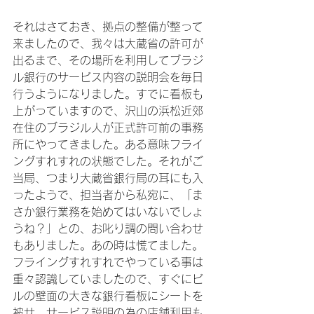
それはさておき、拠点の整備が整って
来ましたので、我々は大蔵省の許可が
出るまで、その場所を利用してブラジ
ル銀行のサービス内容の説明会を毎日
行うようになりました。すでに看板も
上がっていますので、沢山の浜松近郊
在住のブラジル人が正式許可前の事務
所にやってきました。ある意味フライ
ングすれすれの状態でした。それがご
当局、つまり大蔵省銀行局の耳にも入
ったようで、担当者から私宛に、「ま
さか銀行業務を始めてはいないでしょ
うね？」との、お叱り調の問い合わせ
もありました。あの時は慌てました。
フライングすれすれでやっている事は
重々認識していましたので、すぐにビ
ルの壁面の大きな銀行看板にシートを
被せ、サービス説明の為の店舗利用も