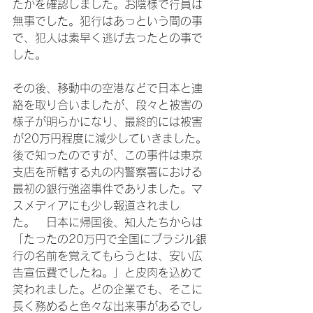
たかを確認しました。お陰様で行員は
無事でした。犯行はあっという間の事
で、犯人は素早く逃げ去ったとの事で
した。

その後、移動中の空港などで日本と連
絡を取り合いましたが、段々と被害の
様子が明らかになり、最終的には被害
が20万円程度に減少していきました。
後で知ったのですが、この事件は東京
支店を所轄する丸の内警察署における
最初の銀行強盗事件でありました。マ
スメディアにも少し報道されまし
た。　日本に帰国後、知人たちからは
「たったの20万円で全国にブラジル銀
行の名前を覚えてもらうとは、安い広
告宣伝費でしたね。」と皮肉を込めて
笑われました。どの企業でも、そこに
長く務めると色々な出来事があるでし