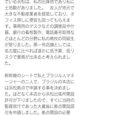
でいる浜松は、私の出身地であり私に
土地勘がありました。　友人が地元で
大きな不動産業者を経営しており、オ
フィス探しに便宜も図ってもらえま
す。事務用のデスクなどの調度品や什
器、銀行の看板製作、電話番号取得な
どほとんどの分野に私の高校の同級生
が居りました。第一号店舗としては、
名古屋に比べれば遥かに低予算、低リ
スクで業務が出来ると考えられまし
た。

新幹線のシートで私とブラジル人マネ
ージャーの二人で、ブラジルの本店に
は浜松拠点で申請する事を決めまし
た。ほどなく本店から浜松出張所開設
許可が下りましたので、すぐに当時の
監督官庁であった大蔵省に拠点開設認
可を申請しました。拠点開設の必要