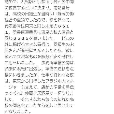
勧めで、浜松駅と浜松市庁舎との中間
に位置するビルに決まり、電話番号
は、高校の同級生が当時NTT静岡労働
組合の重鎮でしたので、彼を頼って、
代表番号は東京と同じ末尾の６５１
１、所長直通番号は東京の私の直通と
同じ６５３５を貰いました。　ビルの
外に掲げる大きな看板は、同級生のお
兄さんが看板屋さんでしたから、彼に
頼んで立派なものを随分と安く制作し
てもらいました。　事務所準備の間は
頻繁に浜松に出張し、準備の進捗を点
検にいきましたが、仕事が終わった夜
は、東京から同行したブラジル人マネ
ージャーも交えて、店舗の準備を手伝
ってくれた仲間と居酒屋で一杯やりま
した。　それすなわち気心の知れた高
校の同窓会でしたから楽しい思い出で
となりました。
