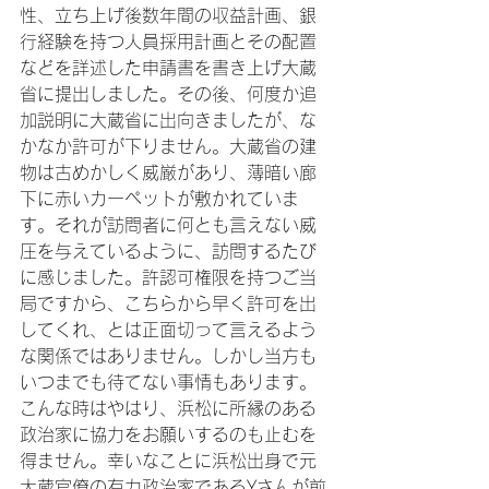
性、立ち上げ後数年間の収益計画、銀
行経験を持つ人員採用計画とその配置
などを詳述した申請書を書き上げ大蔵
省に提出しました。その後、何度か追
加説明に大蔵省に出向きましたが、な
かなか許可が下りません。大蔵省の建
物は古めかしく威厳があり、薄暗い廊
下に赤いカーペットが敷かれていま
す。それが訪問者に何とも言えない威
圧を与えているように、訪問するたび
に感じました。許認可権限を持つご当
局ですから、こちらから早く許可を出
してくれ、とは正面切って言えるよう
な関係ではありません。しかし当方も
いつまでも待てない事情もあります。
こんな時はやはり、浜松に所縁のある
政治家に協力をお願いするのも止むを
得ません。幸いなことに浜松出身で元
大蔵官僚の有力政治家であるYさんが前