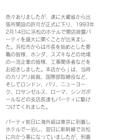
色々ありましたが、遂に大蔵省から出
張所開設の許可が正式に下り、1993年
2月14日に浜松のホテルで開店披露パ
ーティを盛大に開くことが出来まし
た。浜松市からは市長を始めとした要
職の皆様、ホンダ、スズキなどの地場
の一流企業の皆様、工事関係者などを
お招きしました。本店からｊは、当時
のカリアリ総裁、国際部取締役など、
そしてロンドン、パリ、ニューヨー
ク、ロサンゼルス、ローマ、シンガポ
ールなどの支店長達もパーティに駆け
つけてくれました。

パーティ前日に海外組は東京に到着し
ホテルで一泊し、翌日に新幹線で浜松
に向かう事になっていましたが、到着