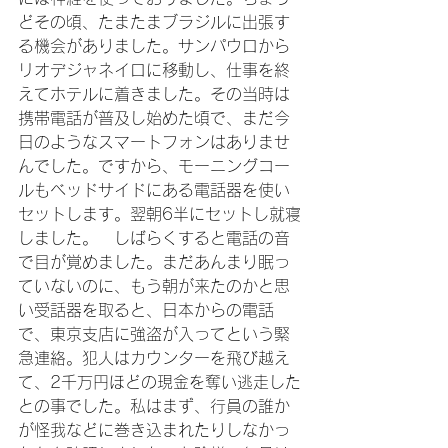
どその頃、たまたまブラジルに出張す
る機会がありました。サンパウロから
リオデジャネイロに移動し、仕事を終
えてホテルに着きました。その当時は
携帯電話が普及し始めた頃で、まだ今
日のようなスマートフォンはありませ
んでした。ですから、モーニングコー
ルもベッドサイドにある電話器を使い
セットします。翌朝6半にセットし就寝
しました。　しばらくすると電話の音
で目が覚めました。まだあんまり眠っ
ていないのに、もう朝が来たのかと思
い受話器を取ると、日本からの電話
で、東京支店に強盗が入ってという緊
急連絡。犯人はカウンターを飛び越え
て、2千万円ほどの現金を奪い逃走した
との事でした。私はまず、行員の誰か
が怪我などに巻き込まれたりしなかっ