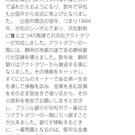
で溢れかえるようになり、数年で浜松
も出張所から支店に格上げとなりまし
た。　出張所開店の翌年、つまり1994
年、浜松のシンボルであり、浜松駅前
に聳え立つ45階建ての浜松アクトタワ
ーが完成しました。アクトタワーの一
階には、静岡の地銀の雄である静岡銀
行が店舗を構えました。数年後、静岡
銀行はアクトタワーから撤退する事に
なりました。その情報をキャッチし、
すぐにビルのオーナーである第一生命
を通して接触を試み、金庫を含む設備
をそのまま居抜きで借りるから、その
分賃料を格安でお願いしますと交渉
し、ブラジル銀行が浜松市で一番目立
つアクトタワーの一階に引っ越すこと
が出来ました。銀行が移転するとき
に、一番問題となるのは、堅牢な金庫