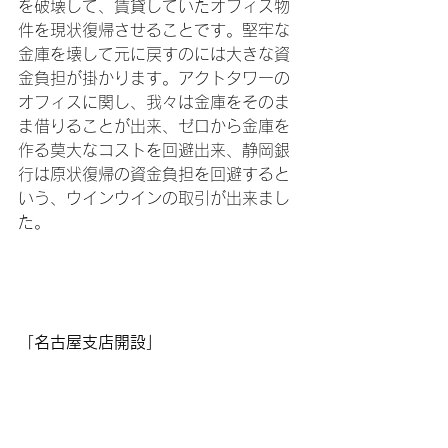
を破壊して、賃貸していたオフィス物
件を現状復帰させることです。堅牢な
金庫を壊して元に戻すのには大きな資
金負担が掛かります。アクトタワーの
オフィスに関し、我々は金庫をそのま
ま借りることが出来、ゼロから金庫を
作る莫大なコストを回避出来、静岡銀
行は原状復帰の資金負担を回避すると
いう、ウインウインの取引が出来まし
た。

「名古屋支店開設」
浜松出張所は開設当初から順調な滑り
出しを見せ、計画以上の収益を上げる