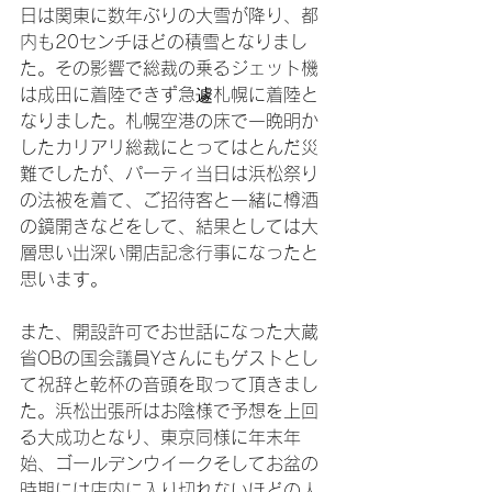
日は関東に数年ぶりの大雪が降り、都
内も20センチほどの積雪となりまし
た。その影響で総裁の乗るジェット機
は成田に着陸できず急遽札幌に着陸と
なりました。札幌空港の床で一晩明か
したカリアリ総裁にとってはとんだ災
難でしたが、パーティ当日は浜松祭り
の法被を着て、ご招待客と一緒に樽酒
の鏡開きなどをして、結果としては大
層思い出深い開店記念行事になったと
思います。

また、開設許可でお世話になった大蔵
省OBの国会議員Yさんにもゲストとし
て祝辞と乾杯の音頭を取って頂きまし
た。浜松出張所はお陰様で予想を上回
る大成功となり、東京同様に年末年
始、ゴールデンウイークそしてお盆の
時期には店内に入り切れないほどの人