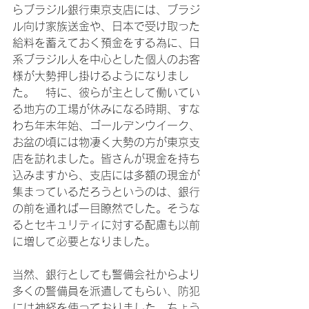
らブラジル銀行東京支店には、ブラジ
ル向け家族送金や、日本で受け取った
給料を蓄えておく預金をする為に、日
系ブラジル人を中心とした個人のお客
様が大勢押し掛けるようになりまし
た。　特に、彼らが主として働いてい
る地方の工場が休みになる時期、すな
わち年末年始、ゴールデンウイーク、
お盆の頃には物凄く大勢の方が東京支
店を訪れました。皆さんが現金を持ち
込みますから、支店には多額の現金が
集まっているだろうというのは、銀行
の前を通れば一目瞭然でした。そうな
るとセキュリティに対する配慮も以前
に増して必要となりました。

当然、銀行としても警備会社からより
多くの警備員を派遣してもらい、防犯
には神経を使っておりました。ちょう