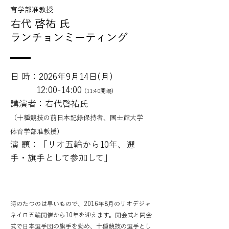
育学部准教授
右代 啓祐 氏
ランチョンミーティング
日 時：2026年9月14日(月)
12:00-14:00
(11:40開場)
講演者：右代啓祐氏
（十種競技の前日本記録保持者、国士館大学
体育学部准教授）
演 題：「リオ五輪から10年、選
手・旗手として参加して」
時のたつのは早いもので、2016年8月のリオデジャ
ネイロ五輪開催から10年を迎えます。開会式と閉会
式で日本選手団の旗手を勤め、十種競技の選手とし