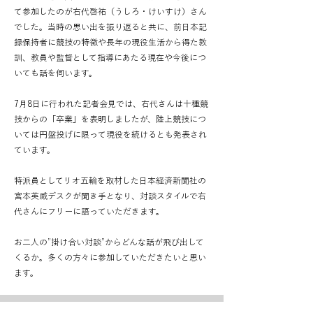
て参加したのが右代啓祐（うしろ・けいすけ）さん
でした。当時の思い出を振り返ると共に、前日本記
録保持者に競技の特徴や長年の現役生活から得た教
訓、教員や監督として指導にあたる現在や今後につ
いても話を伺います。
7月8日に行われた記者会見では、右代さんは十種競
技からの「卒業」を表明しましたが、陸上競技につ
いては円盤投げに限って現役を続けるとも発表され
ています。
特派員としてリオ五輪を取材した日本経済新聞社の
宮本英威デスクが聞き手となり、対談スタイルで右
代さんにフリーに語っていただきます。
お二人の”掛け合い対談”からどんな話が飛び出して
くるか。多くの方々に参加していただきたいと思い
ます。