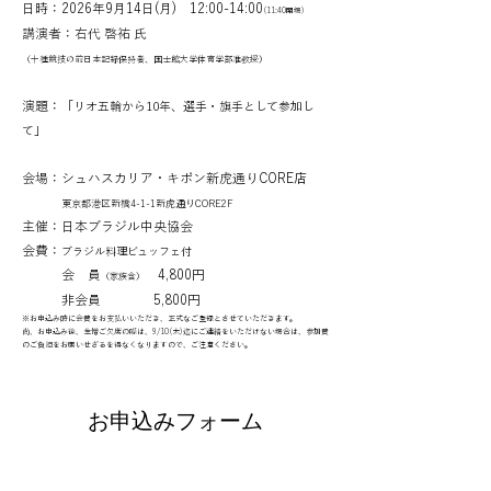
日時：2026年9月14日(月) 12:00-14:00
(11:40開場)
講演者：右代 啓祐 氏
（十種競技の前日本記録保持者、国士館大学体育学部准教授）
演題：
「リオ五輪から10年、選手・旗手として参加し
て」
会場：シュハスカリア・キボン新虎通りCORE店
東京都港区新橋4-1-1新虎通りCORE2F
主催：日本ブラジル中央協会
会費：
ブラジル料理ビュッフェ付
会 員
4,800円
（家族含）
非会員 5,800円
※お申込み時に会費をお支払いいただき、正式なご登録とさせていただきます。
尚、お申込み後、生憎ご欠席の際は、9/10(木)迄にご連絡をいただけない場合は、参加費
のご負担をお願いせざるを得なくなりますので、ご注意ください。
お申込みフォーム