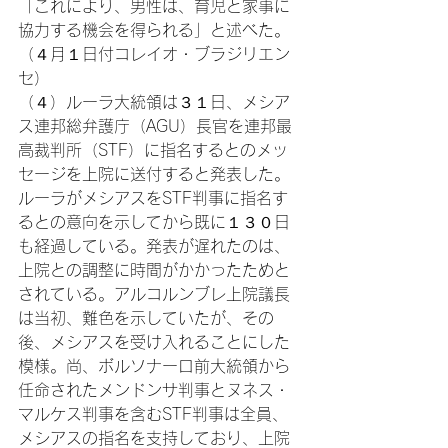
「これにより、男性は、育児と家事に
協力する機会を得られる」と述べた。
（４月１日付コレイオ・ブラジリエン
セ）
（４）ルーラ大統領は３１日、メシア
ス連邦総弁護庁（AGU）長官を連邦最
高裁判所（STF）に指名するとのメッ
セージを上院に送付すると発表した。
ルーラがメシアスをSTF判事に指名す
るとの意向を示してから既に１３０日
も経過している。発表が遅れたのは、
上院との調整に時間がかかったためと
されている。アルコルンブレ上院議長
は当初、難色を示していたが、その
後、メシアスを受け入れることにした
模様。尚、ボルソナーロ前大統領から
任命されたメンドンサ判事とヌネス・
マルケス判事を含むSTF判事は全員、
メシアスの指名を支持しており、上院