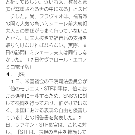
と祈って欲しい。近い将来、教会と家
庭が尊重される世の中になる」とスピ
ーチした。尚、フラヴィオは、福音派
の間で人気の高いミシェーレ前大統領
夫人との関係がうまく行っていないこ
とから、同夫人抜きで福音派の支持を
取り付けなければならない。実際、６
日の訪問にミシェーレ夫人は同行しな
かった。（７日付ヴァロール・エコノ
ミコ電子版）
４．司法
　１日、米国議会の下院司法委員会が
「伯のモラエス・STF判事は、伯にお
ける選挙に干渉するため、SNS等に対
して検閲を行っており、伯だけではな
く、米国における表現の自由も侵害し
ている」との報告書を発表した。２
日、ファキン・STF長官は、これに対
し、「STFは、表現の自由を擁護して