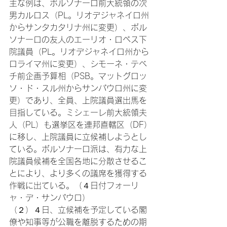
主な例は、ボルソナーロ前大統領の次
男カルロス（PL。リオデジャネイロ州
からサンタカタリナ州に変更）、ボル
ソナーロの友人のエーリオ・ロペス下
院議員（PL。リオデジャネイロ州から
ロライマ州に変更）、シモーネ・テベ
チ前企画予算相（PSB。マットグロッ
ソ・ド・スル州からサンパウロ州に変
更）であり、全員、上院議員選出馬を
目指している。ミシェーレ前大統領夫
人（PL）も選挙区を連邦直轄区（DF）
に移し、上院議員に立候補しようとし
ている。ボルソナーロ派は、有力な上
院議員候補を全国各地に分散させるこ
とにより、より多くの議席を獲得する
作戦に出ている。（４日付フォーリ
ャ・デ・サンパウロ）
（２）４日、立候補を予定している閣
僚や知事等が公職を離脱するための期