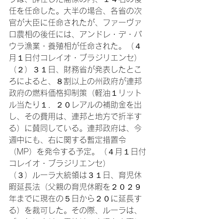
任を任命した。大半の場合、各省の次
官が大臣に任命されたが、ファーヴァ
ロ農相の後任には、アンドレ・デ・パ
ウラ漁業・養殖相が任命された。（４
月１日付コレイオ・ブラジリエンセ）
（２）３１日、財務省が発表したとこ
ろによると、８割以上の州政府が連邦
政府の燃料価格抑制策（軽油１リット
ル当たり１．２０レアルの補助金を出
し、その費用は、連邦と地方で折半す
る）に賛同している。連邦政府は、今
週中にも、右に関する暫定措置令
（MP）を発令する予定。（４月１日付
コレイオ・ブラジリエンセ）
（３）ルーラ大統領は３１日、育児休
暇延長法（父親の育児休暇を２０２９
年までに現在の５日から２０に延長す
る）を裁可した。その際、ルーラは、