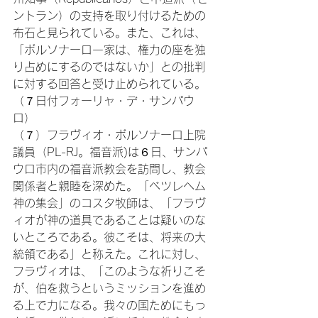
ントラン）の支持を取り付けるための
布石と見られている。また、これは、
「ボルソナーロ一家は、権力の座を独
り占めにするのではないか」との批判
に対する回答と受け止められている。
（７日付フォーリャ・デ・サンパウ
ロ）
（７）フラヴィオ・ボルソナーロ上院
議員（PL-RJ。福音派)は６日、サンパ
ウロ市内の福音派教会を訪問し、教会
関係者と親睦を深めた。「ベツレヘム
神の集会」のコスタ牧師は、「フラヴ
ィオが神の道具であることは疑いのな
いところである。彼こそは、将来の大
統領である」と称えた。これに対し、
フラヴィオは、「このような祈りこそ
が、伯を救うというミッションを進め
る上で力になる。我々の国ためにもっ