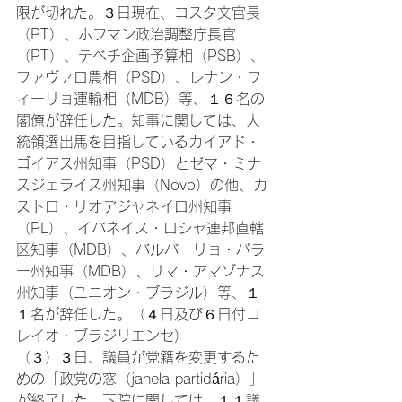
限が切れた。３日現在、コスタ文官長
（PT）、ホフマン政治調整庁長官
（PT）、テベチ企画予算相（PSB）、
ファヴァロ農相（PSD）、レナン・フ
ィーリョ運輸相（MDB）等、１６名の
閣僚が辞任した。知事に関しては、大
統領選出馬を目指しているカイアド・
ゴイアス州知事（PSD）とゼマ・ミナ
スジェライス州知事（Novo）の他、カ
ストロ・リオデジャネイロ州知事
（PL）、イバネイス・ロシャ連邦直轄
区知事（MDB）、バルバーリョ・パラ
ー州知事（MDB）、リマ・アマゾナス
州知事（ユニオン・ブラジル）等、１
１名が辞任した。（４日及び６日付コ
レイオ・ブラジリエンセ）
（３）３日、議員が党籍を変更するた
めの「政党の窓（janela partidária）」
が終了した。下院に関しては、１１議