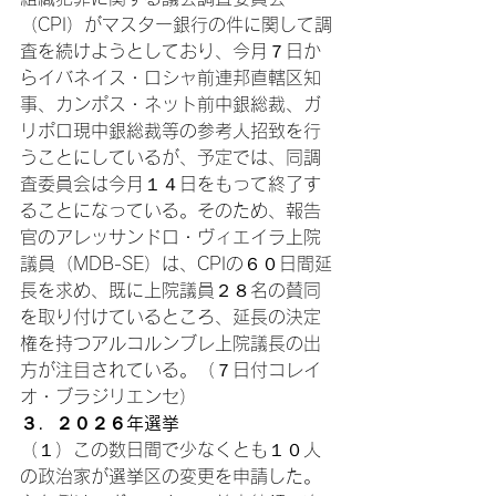
（CPI）がマスター銀行の件に関して調
査を続けようとしており、今月７日か
らイバネイス・ロシャ前連邦直轄区知
事、カンポス・ネット前中銀総裁、ガ
リポロ現中銀総裁等の参考人招致を行
うことにしているが、予定では、同調
査委員会は今月１４日をもって終了す
ることになっている。そのため、報告
官のアレッサンドロ・ヴィエイラ上院
議員（MDB-SE）は、CPIの６０日間延
長を求め、既に上院議員２８名の賛同
を取り付けているところ、延長の決定
権を持つアルコルンブレ上院議長の出
方が注目されている。（７日付コレイ
オ・ブラジリエンセ）
３．２０２６年選挙
（１）この数日間で少なくとも１０人
の政治家が選挙区の変更を申請した。