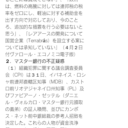
は、燃料の高騰に対しては連邦税の税
率をゼロにし、軽油に対する補助金を
出す方向で対応しており、今のこと
ろ、追加的な措置を行う必要はないと
思う」、「レアアースの開発について
国営企業（Terrabrás）を設立する案に
ついては承知していない」（４月２日
付ヴァロール・エコノミコ電子版）
２．マスター銀行の不正疑惑
（１）組織犯罪に関する議会調査委員
会（CPI）は３１日、イバネイス・ロシ
ャ前連邦直轄区知事（MDB）、カスト
ロ前リオデジャネイロ州知事（PL）及
びファビアーノ・ゼッテル（ダニエ
ル・ヴォルカロ・マスター銀行元頭取
の義弟）の証人喚問、並びにカンポ
ス・ネット前中銀総裁の参考人招致を
決定した。これらの人物が資金洗浄