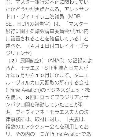
等、マスター銀行の不正に関わってい
たかどうかが焦点となる。アレッサン
ドロ・ヴィエイラ上院議員（MDB-
SE。同CPIの報告官）は、「マスター
銀行に関する議会調査委員会が近い内
に設置されることを確信している」と
述べた。（４月１日付コレイオ・ブラ
ジリエンセ）
（２）民間航空庁（ANAC）の記録によ
ると、モラエス・STF判事と同夫人が
昨年５月から１０月にかけて、ダニエ
ル・ヴォルカロ元頭取の所有する会社
(Prime Aviation)のビジネスジェット機
を使い、８回に亘ってブラジリアとサ
ンパウロ間を移動していたことが判
明。ヴィヴィアネ・モラエス夫人の法
律事務所は、取材に対し、「夫妻は、
複数のエアタクシー会社を利用してお
り、その内の一つがPrime Aviationであ