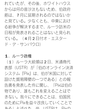
れていたが、その後、ホワイトハウス
からは何の音沙汰もないため、伯政府
筋は、７月に延期されるのではないか
と見ている。少なくとも、中東におけ
る紛争が解決するまで、ルーラ訪米の
日程が発表されることはないと見られ
ている。（４月２日付オ・エスター
ド・デ・サンパウロ）
１．ルーラ政権
（１）ルーラ大統領は２日、米通商代
表部（USTR）が「伯のオンライン決済
システム『Pix』は、伯が米国に対して
設けた貿易障壁の一つである」との報
告書を発表した件に関し、「Pixは伯の
物であり、誰もこれを変えることはで
きない。我々にできることは、伯国民
のためにPixを益々改良していくことで
ある」と述べた。尚、USTRは、Pixの