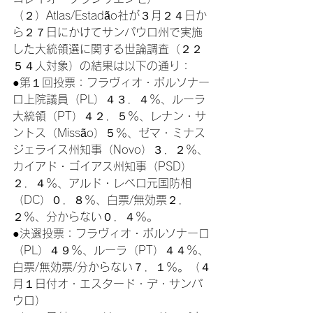
（２）Atlas/Estadão社が３月２４日か
ら２７日にかけてサンパウロ州で実施
した大統領選に関する世論調査（２２
５４人対象）の結果は以下の通り：
●第１回投票：フラヴィオ・ボルソナー
ロ上院議員（PL）４３．４％、ルーラ
大統領（PT）４２．５％、レナン・サ
ントス（Missão）５％、ゼマ・ミナス
ジェライス州知事（Novo）３．２％、
カイアド・ゴイアス州知事（PSD）
２．４％、アルド・レベロ元国防相
（DC）０．８％、白票/無効票２．
２％、分からない０．４％。
●決選投票：フラヴィオ・ボルソナーロ
（PL）４９％、ルーラ（PT）４４％、
白票/無効票/分からない７．１％。（４
月１日付オ・エスタード・デ・サンパ
ウロ）