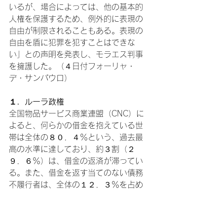
いるが、場合によっては、他の基本的
人権を保護するため、例外的に表現の
自由が制限されることもある。表現の
自由を盾に犯罪を犯すことはできな
い」との声明を発表し、モラエス判事
を擁護した。（４日付フォーリャ・
デ・サンパウロ）
１．ルーラ政権
全国物品サービス商業連盟（CNC）に
よると、何らかの借金を抱えている世
帯は全体の８０．４％という、過去最
高の水準に達しており、約３割（２
９．６％）は、借金の返済が滞ってい
る。また、借金を返す当てのない債務
不履行者は、全体の１２．３％を占め
ている。国民がルーラ政権に対する不
満を募らせているのは、借金苦に陥
り、所得や雇用水準の向上といった成