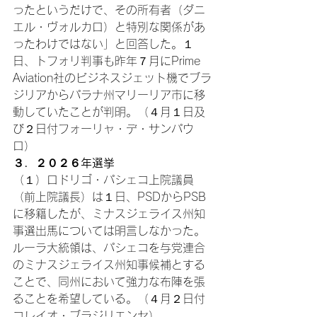
ったというだけで、その所有者（ダニ
エル・ヴォルカロ）と特別な関係があ
ったわけではない」と回答した。１
日、トフォリ判事も昨年７月にPrime 
Aviation社のビジネスジェット機でブラ
ジリアからパラナ州マリーリア市に移
動していたことが判明。（４月１日及
び２日付フォーリャ・デ・サンパウ
ロ）
３．２０２６年選挙
（１）ロドリゴ・パシェコ上院議員
（前上院議長）は１日、PSDからPSB
に移籍したが、ミナスジェライス州知
事選出馬については明言しなかった。
ルーラ大統領は、パシェコを与党連合
のミナスジェライス州知事候補とする
ことで、同州において強力な布陣を張
ることを希望している。（４月２日付
コレイオ・ブラジリエンセ）