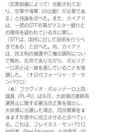
（犯罪組織によって）支配されてお
り、空軍や海軍（の出動）が必要であ
る」と持論を述べた。また、カイアド
は、一部のSTF判事がマスター銀行と
の関係を疑われている件に関し、
「STFは、国民に対して説明を行うべ
きである」と述べた。尚、カイアド
は、民主制の擁護や三権の調和につい
て触れ、右派でありながら、ボルソナ
ーロ派とは一線を画していることを強
調した。（７日付フォーリャ・デ・サ
ンパウロ）
（６）フラヴィオ・ボルソナーロ上院
議員（PL-RJ）は先月、大統領の連続再
選禁止に関する憲法改正案を提出し、
大統領に当選した場合、同改憲案を２
０２７年度中に成立させると述べてい
る。これは、フレイタス・サンパウロ
州知事（Republicanos）と中道派（セ