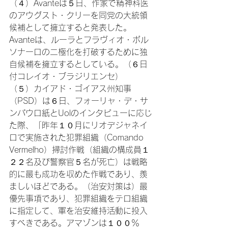
（４）Avanteは５日、作家で精神科医
のアウグスト・クリーを同党の大統領
候補として擁立すると発表した。
Avanteは、ルーラとフラヴィオ・ボル
ソナーロの二極化を打破するために独
自候補を擁立するとしている。（６日
付コレイオ・ブラジリエンセ）
（５）カイアド・ゴイアス州知事
（PSD）は６日、フォーリャ・デ・サ
ンパウロ紙とUolのインタビューに応じ
た際、「昨年１０月にリオデジャネイ
ロで実施された犯罪組織（Comando 
Vermelho）掃討作戦（組織の構成員１
２２名及び警察官５名が死亡）は戦略
的に最も成功を収めた作戦であり、羨
ましいほどである。（治安対策は）最
優先事項であり、犯罪組織をテロ組織
に指定して、軍を治安維持活動に投入
すべきである。アマゾンは１００％