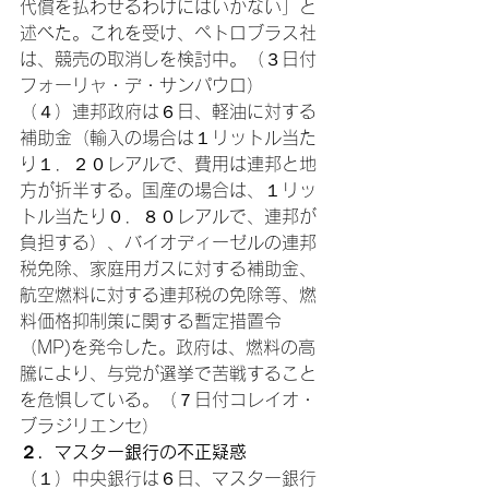
代償を払わせるわけにはいかない」と
述べた。これを受け、ペトロブラス社
は、競売の取消しを検討中。（３日付
フォーリャ・デ・サンパウロ）
（４）連邦政府は６日、軽油に対する
補助金（輸入の場合は１リットル当た
り１．２０レアルで、費用は連邦と地
方が折半する。国産の場合は、１リッ
トル当たり０．８０レアルで、連邦が
負担する）、バイオディーゼルの連邦
税免除、家庭用ガスに対する補助金、
航空燃料に対する連邦税の免除等、燃
料価格抑制策に関する暫定措置令
（MP)を発令した。政府は、燃料の高
騰により、与党が選挙で苦戦すること
を危惧している。（７日付コレイオ・
ブラジリエンセ）
２．マスター銀行の不正疑惑
（１）中央銀行は６日、マスター銀行