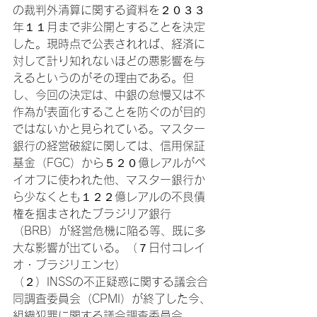
の裁判外清算に関する資料を２０３３
年１１月まで非公開とすることを決定
した。現時点で公表されれば、経済に
対して計り知れないほどの悪影響を与
えるというのがその理由である。但
し、今回の決定は、中銀の怠慢又は不
作為が表面化することを防ぐのが目的
ではないかと見られている。マスター
銀行の経営破綻に関しては、信用保証
基金（FGC）から５２０億レアルがペ
イオフに使われた他、マスター銀行か
ら少なくとも１２２億レアルの不良債
権を掴まされたブラジリア銀行
（BRB）が経営危機に陥る等、既に多
大な影響が出ている。（７日付コレイ
オ・ブラジリエンセ）
（２）INSSの不正疑惑に関する議会合
同調査委員会（CPMI）が終了した今、
組織犯罪に関する議会調査委員会