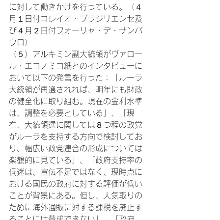
に対して働きかけを行っている。（４
月１日付コレイオ・ブラジリエンセ及
び４月２日付フォーリャ・デ・サンパ
ウロ）
（５）アルキミン副大統領がヴァロー
ル・エコノミコ紙とのインタビューに
おいて以下の発言を行った：「ルーラ
大統領が再選されれば、明年にも財政
の健全化に取り組む。現在の金利水準
は、調整を必要としている」、「現
在、大統領選に関しては８つ程の政党
がルーラを支持する方向で検討してお
り、幅広い政党連合の形成については
楽観的に見ている」、「政府支持率の
低迷は、宣伝不足ではなく、現時点に
おける国民の政府に対する評価が低い
ことが背景にある。但し、人気取りの
ために海外通販に対する課税を廃止す
ることには賛成できない」、「政府