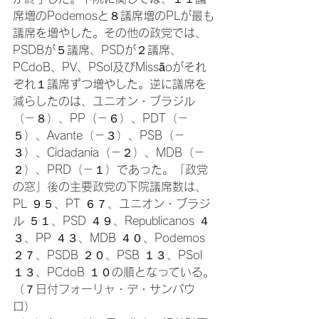
席増のPodemosと８議席増のPLが最も
議席を増やした。その他の政党では、
PSDBが５議席、PSDが２議席、
PCdoB、PV、PSol及びMissãoがそれ
ぞれ１議席ずつ増やした。逆に議席を
減らしたのは、ユニオン・ブラジル
（－８）、PP（－６）、PDT（－
５）、Avante（－３）、PSB（－
３）、Cidadania（－２）、MDB（－
２）、PRD（－１）であった。「政党
の窓」後の主要政党の下院議席数は、
PL ９５、PT ６７、ユニオン・ブラジ
ル ５１、PSD ４９、Republicanos ４
３、PP ４３、MDB ４０、Podemos
２７、PSDB ２０、PSB １３、PSol 
１３、PCdoB １０の順となっている。
（７日付フォーリャ・デ・サンパウ
ロ）