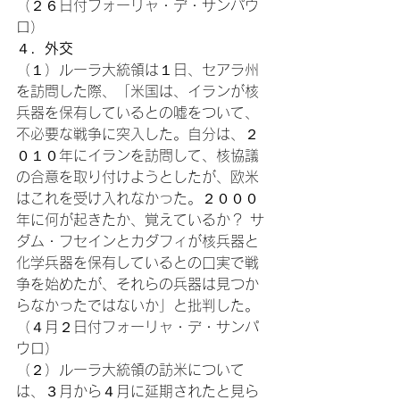
（２６日付フォーリャ・デ・サンパウ
ロ）
４
．外交
（１）ルーラ大統領は１日、セアラ州
を訪問した際、「米国は、イランが核
兵器を保有しているとの嘘をついて、
不必要な戦争に突入した。自分は、２
０１０年にイランを訪問して、核協議
の合意を取り付けようとしたが、欧米
はこれを受け入れなかった。２０００
年に何が起きたか、覚えているか？ サ
ダム・フセインとカダフィが核兵器と
化学兵器を保有しているとの口実で戦
争を始めたが、それらの兵器は見つか
らなかったではないか」と批判した。
（４月２日付フォーリャ・デ・サンパ
ウロ）
（２）ルーラ大統領の訪米について
は、３月から４月に延期されたと見ら