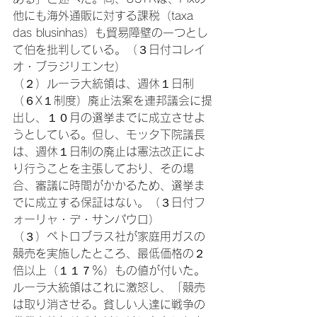
他にも海外通販に対する課税（taxa 
das blusinhas）も貿易障壁の一つとし
て伯を批判している。（３日付コレイ
オ・ブラジリエンセ）
（２）ルーラ大統領は、週休１日制
（６X１制度）廃止法案を連邦議会に提
出し、１０月の選挙までに成立させよ
うとしている。但し、モッタ下院議長
は、週休１日制の廃止は憲法改正によ
り行うことを主張しており、その場
合、審議に時間がかかるため、選挙ま
でに成立する保証はない。（３日付フ
ォーリャ・デ・サンパウロ）
（３）ペトロブラス社が家庭用ガスの
競売を実施したところ、最低価格の２
倍以上（１１７％）もの値が付いた。
ルーラ大統領はこれに激怒し、「競売
は取り消させる。貧しい人達に戦争の