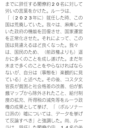
までに辞任する閣僚約２０名に対して
労いの言葉をかけた。ルーラは、
「（２０２３年に）就任した時、この
国は荒廃していた。我々は、麻痺して
いた政府の機能を回復させ、国家運営
を正常化させた。それによって、この
国は見違えるほど良くなった。我々
は、国民のため、（前政権よりも）遥
かに多くのことを成し遂げた。まだ年
末まで多くのことをやらなければなら
ないが、自分は（事態を）楽観的に見
ている」と述べた。その後、コスタ文
官長が貧困と社会格差の改善、伯が飢
餓マップから除外されたこと、給付制
度の拡充、所得税の減免等をルーラ政
権の成果として挙げ、「（ボルソナー
ロ派の）嘘については、データを挙げ
て反論すべき」と強調した。尚、ルー
ラは、辞任した閣僚の内、１４名の後