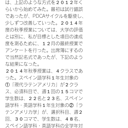
は、上記のような方式を２０１２年く
らいから始めてみた。最初は試行錯誤
であったが、PDCAサイクルを駆使し、
少しずつ改善していった。２０１４年
度の秋季授業については、大学の評価
とは別に、私が目標とした項目の達成
度を測るために、１２月の最終授業で
アンケートを行った。出席簿にするの
で当然記名式であったが、下記のよう
な結果になった。
２０１４年秋季授業は、４クラスであ
った。スペイン語学科１年生対象の
①「現代ラテンアメリカ」が２クラ
ス、必須科目で、週１回の１５コマで
学生数は、２２名と２３名、スペイン
語学科・英語学科１年生対象の②「ラ
テンアメリカ学」が、選択科目、週２
回、３０コマで、学生数は、４８名、
スペイン語学科・英語学科の全学年対