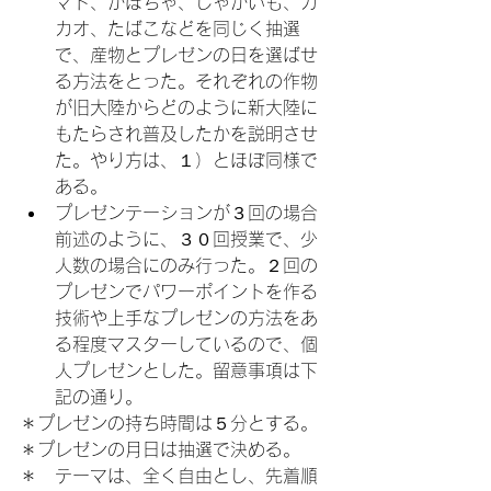
マト、かぼちゃ、じゃがいも、カ
カオ、たばこなどを同じく抽選
で、産物とプレゼンの日を選ばせ
る方法をとった。それぞれの作物
が旧大陸からどのように新大陸に
もたらされ普及したかを説明させ
た。やり方は、１）とほぼ同様で
ある。
プレゼンテーションが３回の場合

前述のように、３０回授業で、少
人数の場合にのみ行った。２回の
プレゼンでパワーポイントを作る
技術や上手なプレゼンの方法をあ
る程度マスターしているので、個
人プレゼンとした。留意事項は下
記の通り。
＊プレゼンの持ち時間は５分とする。

＊プレゼンの月日は抽選で決める。

＊　テーマは、全く自由とし、先着順