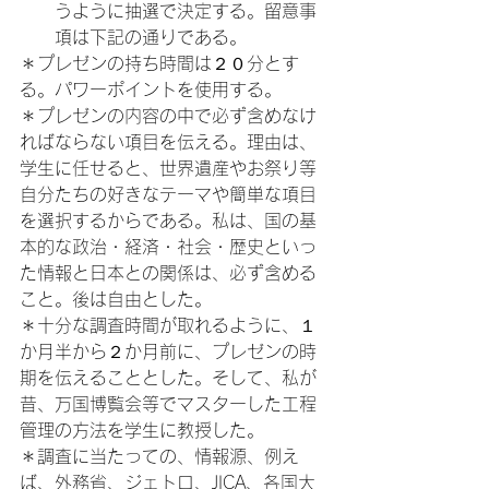
うように抽選で決定する。留意事
項は下記の通りである。
＊プレゼンの持ち時間は２０分とす
る。パワーポイントを使用する。

＊プレゼンの内容の中で必ず含めなけ
ればならない項目を伝える。理由は、
学生に任せると、世界遺産やお祭り等
自分たちの好きなテーマや簡単な項目
を選択するからである。私は、国の基
本的な政治・経済・社会・歴史といっ
た情報と日本との関係は、必ず含める
こと。後は自由とした。

＊十分な調査時間が取れるように、１
か月半から２か月前に、プレゼンの時
期を伝えることとした。そして、私が
昔、万国博覧会等でマスターした工程
管理の方法を学生に教授した。

＊調査に当たっての、情報源、例え
ば、外務省、ジェトロ、JICA、各国大