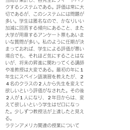
当局が集計し、各先生にフィードバッ
クするシステムである。評価は常に大
切であるが、このシステムには問題が
多い。学生は匿名なので、かなりいい
加減に回答する傾向にあること、また
大学が用意するアンケート票もあいま
いな質問が多い。私のように任期が決
まっておれば、学生による評価が悪い
場合でも、それほど気にすることはな
いが、将来の昇進に関わってくる講師
や准教授は大変である。最初の年に１
年生にスペイン語演習を教えたが、２
４名のクラスの２人から先生を変えて
欲しいという評価がなされた。その後
２人が１人になり、２年目からは、変
えて欲しいという学生はゼロになっ
た。少しずつ教授法が上達したと見え
る。
ラテンアメリカ関連の授業について