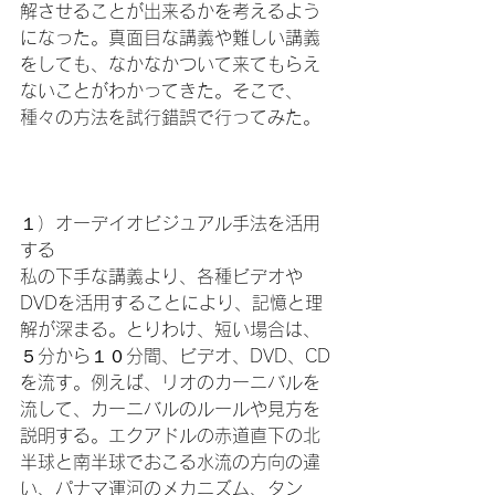
解させることが出来るかを考えるよう
になった。真面目な講義や難しい講義
をしても、なかなかついて来てもらえ
ないことがわかってきた。そこで、
種々の方法を試行錯誤で行ってみた。

１）オーデイオビジュアル手法を活用
する
私の下手な講義より、各種ビデオや
DVDを活用することにより、記憶と理
解が深まる。とりわけ、短い場合は、
５分から１０分間、ビデオ、DVD、CD
を流す。例えば、リオのカーニバルを
流して、カーニバルのルールや見方を
説明する。エクアドルの赤道直下の北
半球と南半球でおこる水流の方向の違
い、パナマ運河のメカニズム、タン