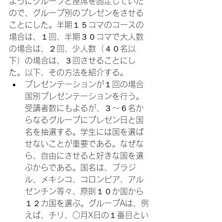
ようにグループと座席を固定していた
ので、グループ別のプレゼンをさせる
ことにした。半期１５コマのコースの
場合は、１回、半期３０コマで大人数
の場合は、２回、少人数（４０名以
下）の場合は、３回させることにし
た。以下、その方法を紹介する。
プレゼンテーションが１回の場合

国別プレゼンテーションを行う。
受講者数にもよるが、３～６名か
らなるグループにプレゼン日と国
名を抽選する。学生には国を選ば
せないことが重要である。なぜな
ら、自由にさせると好きな国を選
ぶからである。国名は、ブラジ
ル、メキシコ、コロンビア、アル
ゼンチン等々、原則１０か国から
１２カ国を選ぶ。グループAは、例
えば、チリ、○月X日の１番目とい