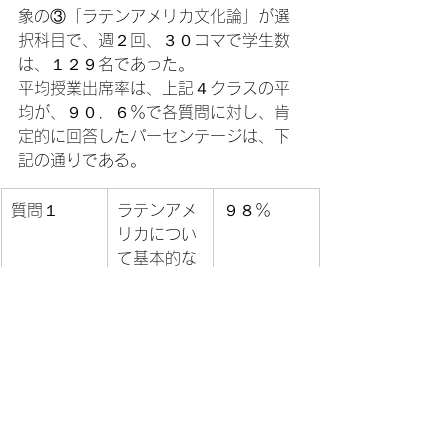
象の③「ラテンアメリカ文化論」が選
択科目で、週２回、３０コマで学生数
は、１２９名であった。
平均授業出席率は、上記４クラスの平
均が、９０．６％で各質問に対し、肯
定的に回答したパーセンテージは、下
記の通りである。
質問１
ラテンアメ
９８％
リカについ
て基本的な
知識がつき
ましたか？
質問2
考える力が
９５％
つきました
か？
質問3
調べる力が
９８％