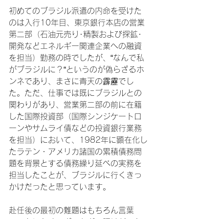
初めてのブラジル派遣の内命を受けた
のは入行10年目、東京銀行本店の営業
第二部（石油元売り･精製および探鉱･
開発などエネルギー関連企業への融資
を担当）勤務の時でしたが、“なんで私
がブラジルに？“というのが偽らざるホ
ンネであり、まさに青天の霹靂でし
た。ただ、仕事では既にブラジルとの
関わりがあり、営業第二部の前に在籍
した国際投資部（国際シンジケートロ
ーンやサムライ債などの投資銀行業務
を担当）において、1982年に顕在化し
たラテン・アメリカ諸国の累積債務問
題を背景とする債務繰り延べの実務を
担当したことが、ブラジルに行くきっ
かけだったと思っています。

赴任後の最初の難題はもちろん言葉