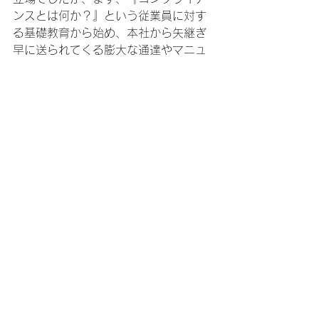
ンスとは何か？』という従業員に対す
る基礎教育から始め、本社から矢継ぎ
早に送られてくる膨大な通達やマニュ
アル類のポルトガル語への翻訳と従業
員への説明など、かなりの力業を伴う
毎日が続きました。

一方、この3回目の勤務では、それまで
に経験しなかった怖い思いが2回ありま
した。一つは、高速道路で5台の車が関
係する玉突き事故に巻き込まれたこと
で、幸い、事故の原因を作った車（ト
ラック）の衝突時のスピードがあまり
速くなかったので、怪我はありません
でしたが、私が運転していた車は前も
後ろもかなり損傷しました。もう一つ
は、サンパウロの自宅近くのイタリア
料理店で夕食中、三人組のピストル強