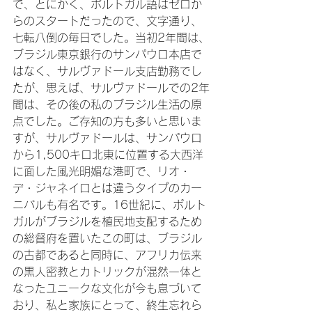
で、とにかく、ポルトガル語はゼロか
らのスタートだったので、文字通り、
七転八倒の毎日でした。当初2年間は、
ブラジル東京銀行のサンパウロ本店で
はなく、サルヴァドール支店勤務でし
たが、思えば、サルヴァドールでの2年
間は、その後の私のブラジル生活の原
点でした。ご存知の方も多いと思いま
すが、サルヴァドールは、サンパウロ
から1,500キロ北東に位置する大西洋
に面した風光明媚な港町で、リオ・
デ・ジャネイロとは違うタイプのカー
ニバルも有名です。16世紀に、ポルト
ガルがブラジルを植民地支配するため
の総督府を置いたこの町は、ブラジル
の古都であると同時に、アフリカ伝来
の黒人密教とカトリックが混然一体と
なったユニークな文化が今も息づいて
おり、私と家族にとって、終生忘れら