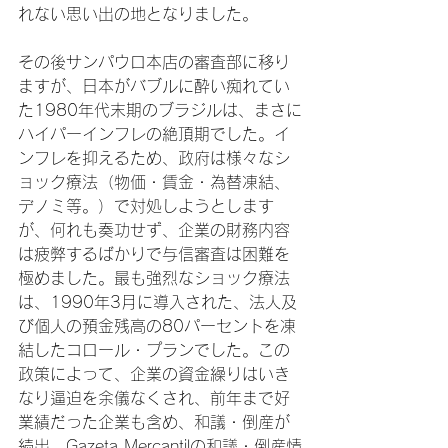
れない思い出の地となりました。

その後サンパウロ本店の審査部に移り
ますが、日本がバブルに酔い痴れてい
た1980年代末期のブラジルは、まさに
ハイパーインフレの絶頂期でした。イ
ンフレを抑えるため、政府は様々なシ
ョック療法（物価・賃金・為替凍結、
デノミ等。）で対処しようとします
が、何れも奏功せず、企業の財務内容
は疲弊するばかりで与信審査は困難を
極めました。最も強烈なショック療法
は、1990年3月に導入された、法人及
び個人の預金残高の80パーセントを凍
結したコロール・プランでした。この
政策によって、企業の資金繰りはいき
なり逼迫を余儀なくされ、前年まで好
業績だった企業も含め、和議・倒産が
続出。Gazeta Mercantilの和議・倒産情