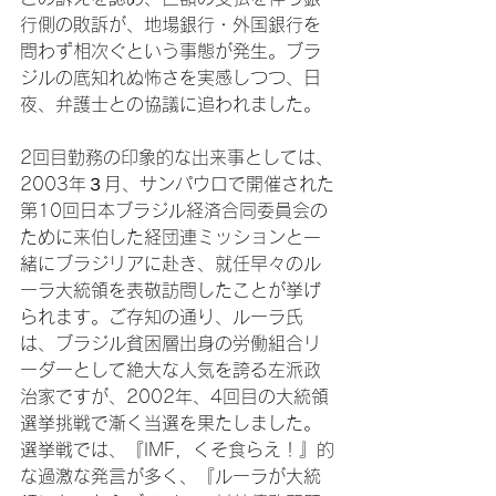
行側の敗訴が、地場銀行・外国銀行を
問わず相次ぐという事態が発生。ブラ
ジルの底知れぬ怖さを実感しつつ、日
夜、弁護士との協議に追われました。

2回目勤務の印象的な出来事としては、
2003年３月、サンパウロで開催された
第10回日本ブラジル経済合同委員会の
ために来伯した経団連ミッションと一
緒にブラジリアに赴き、就任早々のル
ーラ大統領を表敬訪問したことが挙げ
られます。ご存知の通り、ルーラ氏
は、ブラジル貧困層出身の労働組合リ
ーダーとして絶大な人気を誇る左派政
治家ですが、2002年、4回目の大統領
選挙挑戦で漸く当選を果たしました。
選挙戦では、『IMF，くそ食らえ！』的
な過激な発言が多く、『ルーラが大統