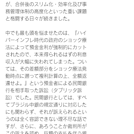
が、合併後のスリム化・効率化及び事
務管理体制の高度化といった重い課題
と格闘する日々が続きました。

中でも最も頭を悩ませたのは、『ハイ
パーインフレ時代の政府のショック療
法によって預金金利が強制的にカット
されたので、本来得られるはずの利息
収入が大幅に失われてしまった。つい
ては、その差額部分をショック療法発
動時点に遡って複利計算の上、全額返
還せよ。』という預金者による民間銀
行を相手取った訴訟（タブリッタ訴
訟）でした。民間銀行としては、すべ
てブラジル中銀の規定通りに対応した
にも関わらず、それが訴えられるとい
うのは全く容認できない理不尽な話で
すが、さらに、あろうことか裁判所が
この訴えを認め、巨額の支払を伴う銀