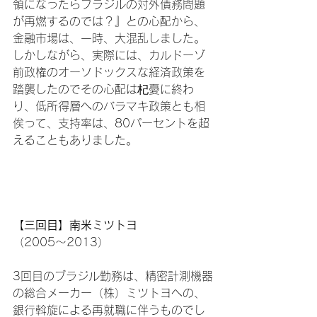
領になったらブラジルの対外債務問題
が再燃するのでは？』との心配から、
金融市場は、一時、大混乱しました。
しかしながら、実際には、カルドーゾ
前政権のオーソドックスな経済政策を
踏襲したのでその心配は杞憂に終わ
り、低所得層へのバラマキ政策とも相
俟って、支持率は、80パーセントを超
えることもありました。

【三回目】南米ミツトヨ
（2005～2013）

3回目のブラジル勤務は、精密計測機器
の総合メーカー（株）ミツトヨへの、
銀行斡旋による再就職に伴うものでし