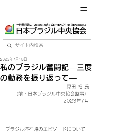
2023年7月18日
私のブラジル奮闘記―三度
の勤務を振り返って―
原田 裕 氏

（前・日本ブラジル中央協会監事）

2023年7月

ブラジル滞在時のエピソードについて