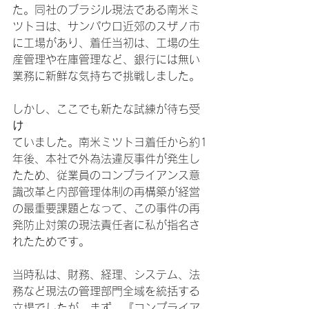
た。同社のブラジル現法である南米ミ
ツトヨは、サンパウロ近郊のスザノ市
に工場があり、着任当初は、工場の生
産管理や在庫管理など、銀行には無い
業務に新鮮な気持ちで挑戦しました。

しかし、ここでも新たな試練が待ち受
け
ていました。南米ミツトヨ着任から約1
年後、本社で外為法違反事件が発生し
たため、従業員のコンプライアンス意
識改革と内部管理体制の再構築が経営
の最重要課題となって、この事件の再
発防止対策の現法責任者に私が指名さ
れたためです。

当時私は、財務、経理、システム、法
務など現法の管理部門全域を統括する
立場でしたが、まず、『コンプライア