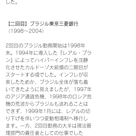
した。

【二回目】ブラジル東京三菱銀行
（1998～2004）

2回目のブラジル勤務開始は1998年
末。1994年に導入した『レアル・プラ
ン』によってハイパーインフレを沈静
化させたカルドーゾ大統領の二期目が
スタートする頃でした。インフレが収
束したためか、ブラジル全体が落ち着
いてきたように見えましたが、1997年
のアジア通貨危機、1998年のロシア危
機の荒波からブラジルも逃れることは
できず、1999年1月には、レアルの切
り下げを伴いつつ変動相場制へ移行し
ます。一方、2回目勤務の大半は現法管
理部門の責任者としての仕事でした