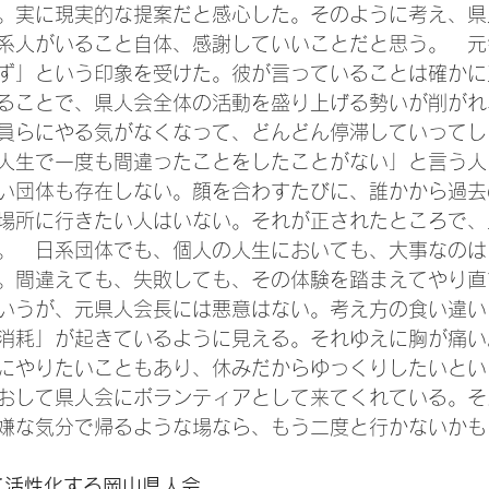
。実に現実的な提案だと感心した。そのように考え、県
系人がいること自体、感謝していいことだと思う。　元
ず」という印象を受けた。彼が言っていることは確かに
ることで、県人会全体の活動を盛り上げる勢いが削がれ
員らにやる気がなくなって、どんどん停滞していってし
人生で一度も間違ったことをしたことがない」と言う人
い団体も存在しない。顔を合わすたびに、誰かから過去
場所に行きたい人はいない。それが正されたところで、
。　日系団体でも、個人の人生においても、大事なのは
。間違えても、失敗しても、その体験を踏まえてやり直
いうが、元県人会長には悪意はない。考え方の食い違い
消耗」が起きているように見える。それゆえに胸が痛い
にやりたいこともあり、休みだからゆっくりしたいとい
おして県人会にボランティアとして来てくれている。そ
嫌な気分で帰るような場なら、もう二度と行かないかも
て活性化する岡山県人会