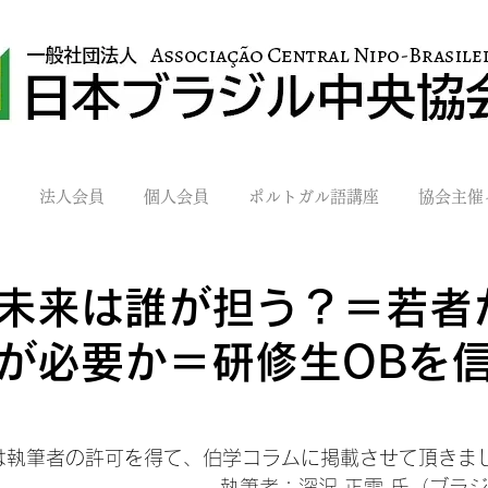
法人会員
個人会員
ポルトガル語講座
協会主催
未来は誰が担う？＝若者
が必要か＝研修生OBを
は執筆者の許可を得て、伯学コラムに掲載させて頂きま
執筆者：深沢 正雪 氏（ブラ