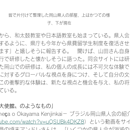
皆で片付けて整理した岡山県人の部屋、上はかつての様
子、下が現在
から、和太鼓教室や日本語教室も始まっている。県人会
するように、県庁も今年から県費留学生制度を復活させ
ます」と嬉しそうに報告する。　聞けば、山田さん自身も
行で研修したと懐かしそうに語った。同会サイトには研
た岡山での研修は、私の個人の成長には不可欠な体験で
に対するグローバルな視点を身につけ、そして自分の文
この衝撃的な体験は、新たな視点と機会を与え、私の将
ている。
大使館〟のようなもの」
ça o Okayama Kenjinkai－ ブラジル岡山県人会の紹
utube.com/watch?v=uQSUBk4DKZ8
）という動画をサ
員の頃末アンドレさんは、「いくつかの県人会が消滅の