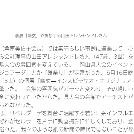
個展「幽玄」で挨拶する山田アレシャンドレさん
（角南美佐子会長）では素晴らしい事例に遭遇して、心
ら会計理事の山田アレシャンドレさん（47歳、3世）
県人会の雰囲気を変えている。　岡山県人会のイベント
ジョアーダ」とか「雛祭り」が定番だった。5月16日
（3世）の個展「幽玄―インスピラサオ・オリジナリア
驚いた。　会館の雰囲気がガラッと変わり、その場にい
全に変わっていたからだ。県人会の会館でアーチストが
られなかった。
は、リベルダーデを舞台に活躍する若い日系インフルエ
ぞれがセルラーを片手に動画撮影に忙しくしており、翌
に溢れた。我々のような紙の新聞の時代ではないことが