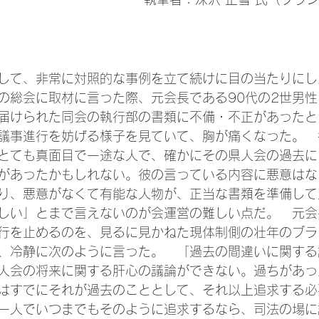
して、非常に対照的な事例を立て続けに目の当たりにし
の総会に取材に言った際、元会長である90代の2世男
届けられた同会の執行部の書類に不備・不正があったと
議事進行を妨げる様子を見ていて、胸が痛くなった。　
とても真面目で一途な人で、確かにその県人会の過去に
があったかもしれない。彼の言っている内容に悪意はな
り、悪意がなくて有能な人物が、正当な書類を準備して
しい」とまで言えないのが会運営の難しい点だ。　元会
行を止めるのを、見るに見かねた現体制側の壮年のブラ
、冷静に次のように言った。　「過去の間違いに関する
人会の将来に関する肝心の議論ができない。過ちがあっ
はすでにそれが過去のこととして、それ以上追求する必
一人でいつまでもそのように追求するなら、司法の場に