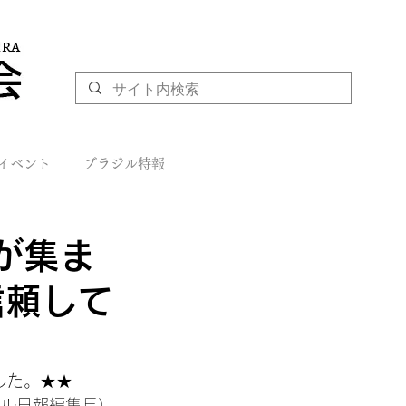
イベント
ブラジル特報
が集ま
信頼して
した。★★
ジル日報編集長）