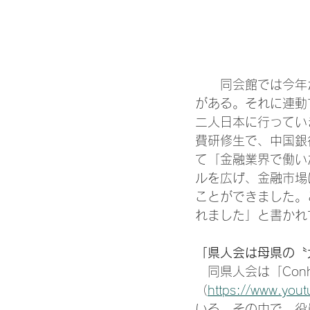
　　同会館では今年
がある。それに連動
二人日本に行ってい
費研修生で、中国銀
て「金融業界で働い
ルを広げ、金融市場
ことができました。
れました」と書かれ
「県人会は母県の〝
　同県人会は「Conhe
（
https://www.yo
いる。その中で、役