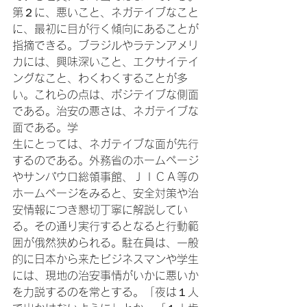
第２に、悪いこと、ネガテイブなこと
に、最初に目が行く傾向にあることが
指摘できる。ブラジルやラテンアメリ
カには、興味深いこと、エクサイテイ
ングなこと、わくわくすることが多
い。これらの点は、ポジテイブな側面
である。治安の悪さは、ネガテイブな
面である。学
生にとっては、ネガテイブな面が先行
するのである。外務省のホームページ
やサンパウロ総領事館、ＪＩＣＡ等の
ホームページをみると、安全対策や治
安情報につき懇切丁寧に解説してい
る。その通り実行するとなると行動範
囲が俄然狭められる。駐在員は、一般
的に日本から来たビジネスマンや学生
には、現地の治安事情がいかに悪いか
を力説するのを常とする。「夜は１人