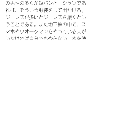
の男性の多くが短パンとＴシャツであ
れば、そういう服装をして出かける。
ジーンズが多いとジーンズを履くとい
うことである。また地下鉄の中で、ス
マホやウオークマンをやっている人が
いなければ自分でもやらない。本を読
む人が少なければ、本を読まずに周り
を観察するにとどめる等々である。周
りを見て、治安が悪そう、危険な雰囲
気がありそうな気がすれば、その場所
からすぐに立ち去るようにすることも
心がけなければならない。日本人であ
るから犯罪に会うというよりも「スキ
がある人が犯罪に会う」と考えるべき
であろう。今年は、リオ・オリンピッ
クの年である。オリンピック見学者に
は、「周りのブラジル人を常にウオッ
チする」ことをアドバイスしたい。
