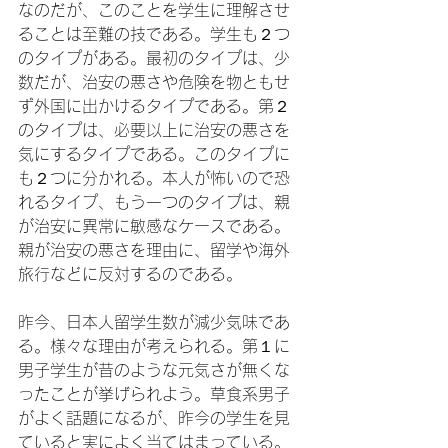
なのだが、このことを学生に理解させ
ることは至難の技である。学生も２つ
のタイプがある。最初のタイプは、少
数だが、治安の悪さや危険を物ともせ
ず外国に出かけるタイプである。第２
のタイプは、必要以上に治安の悪さを
気にするタイプである。このタイプに
も２つに分かれる。本人が怖いので恐
れるタイプ、もう一つのタイプは、親
が治安に異常に敏感なケースである。
親が治安の悪さを理由に、留学や海外
旅行などに反対するのである。

昨今、日本人留学生数が減少気味であ
る。様々な理由が考えられる。第１に
男子学生が昔のような元気さが無くな
ったことが挙げられよう。草食系男子
がよく話題になるが、昨今の学生を見
ていると実によく当てはまっている。