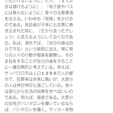
で出かけないように」とか、「１人歩
きは避けるように」、「地下鉄やバス
には乗らないように」等々の注意事項
を伝える。いわゆる「保険」をかける
のである。来訪者が不幸にも犯罪に巻
き込まれた時に、「だから言ったでし
ょう」と言えるようにしておくのであ
る。私は、海外では、「自分の身は自
分で守る」という鉄則に加え、常に周
りの人々の行動や服装を観察し、その
まねをすることが自分の身を守ること
に一番効果的と考えている。例えば、
サンパウロ市は人口１２００万人の都
市で、犯罪率は非常に高いが、大部分
の人は伸び伸びと過ごしている。我々
は彼らから生活の知恵を学べばいいの
である。例えば、服装である。大部分
の女性がパンタロンを履いているなら
ば、パンタロンを履く。サッカー見物