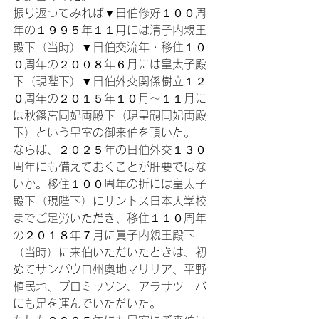
振り返ってみれば▼日伯修好１００周
年の１９９５年１１月には清子内親王
殿下（当時）▼日伯交流年・移住１０
０周年の２００８年６月には皇太子殿
下（現陛下）▼日伯外交関係樹立１２
０周年の２０１５年１０月～１１月に
は秋篠宮同妃両殿下（現皇嗣同妃両殿
下）という皇室の御来伯を頂いた。

ならば、２０２５年の日伯外交１３０
周年にも備えておくことが肝要ではな
いか。移住１００周年の折には皇太子
殿下（現陛下）にサントス日本人学校
までご足労いただき、移住１１０周年
の２０１８年７月に眞子内親王殿下
（当時）に来伯いただいたときは、初
めてサンパウロ州奥地マリリア、平野
植民地、プロミッソン、アラサツーバ
にも足を運んでいただいた。
