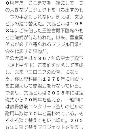
０周年だ。ここまでを一緒にして一つ
の大きなプロジェクトを打ち出すのも
一つの手かもしれない。例えば、文協
ビルの建て替えだ。文協ビルは１９５
８年にご来伯した三笠宮殿下臨席のも
と定礎式が行なわれた。以来、皇室関
係者が必ず立寄られるブラジル日系社
会を代表する建物だ。

その大講堂は１９６７年の皇太子殿下
（現上皇陛下）ご来伯を記念して落成
し、以来〝コロニアの殿堂〟になっ
た。移民史料館も１９７８年に同殿下
をお迎えして開館式を行なっている。

つまり、文協ビルは２０２８年には定
礎式から７０周年を迎える。一般的に
は鉄骨鉄筋コンクリート造りのビルの
耐用年数は７０年と言われている。そ
ろそろ建て替えてもいい頃だ。２０２
５年に建て替えプロジェクトを発表し