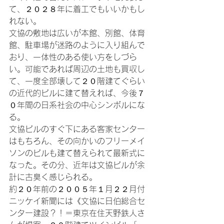
て、２０２８年に着工でもいいかもし
れない。

文協の敷地は広いが本館、別館、体育
館、駐車場が迷路のように入り組んで
おり、一体性のある使い方をしづら
い。可能であれば周辺の土地も買収し
て、一度全部壊して２０階建てぐらい
の近代的ビルに建て替えれば、今後７
０年間の日系社会の中心シンボルにな
る。

文協ビルのすぐ下にある客家センター
はもちろん、その向かいのフリーメイ
ソンのビルも建て替えられて最新式に
なった。その分、近年は文協ビルが余
計に古臭く感じられる。

約２０年前の２００５年１月２２月付
ニッケイ新聞には《文協に日伯総合セ
ンター建設？！＝東京在住天野鉄人さ