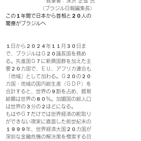
執筆者：深沢 正雪 氏

（ブラジル日報編集長）
この１年間で日本から首相と２０人の
閣僚がブラジルへ
１日から２０２４年１１月３０日ま
で、ブラジルはＧ２０議長国を務め
る。先進国Ｇ７に新興国群を加えた主
要２０カ国で、ＥＵ、アフリカ連合も
「地域」として加わる。Ｇ２０の２０
カ国・地域の国内総生産（ＧＤＰ）を
合計すると、世界の９割を占め、貿易
総額は世界の８０％。加盟国の総人口
は世界の３分の２ほどになる。

もはやＧ７だけでは世界経済の舵取り
ができない現実に直面した前世紀末の
１９９９年、世界経済大国２０カ国が
深刻な金融危機の解決策を模索する目