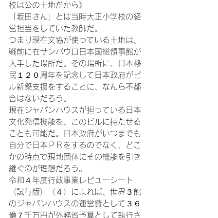
校は公の土地だから》

「坂田さん」とは当時大正小学校の経
営担当をしていた教師だ。

つまり現在文協が使っている土地は、
戦前に在サンパウロ日本国総領事館が
入手した場所だ。その場所に、日本移
民１２０周年を記念して日本政府がビ
ル新築支援をすることに、なんら不都
合はないだろう。

現在ジャパンハウスが担っている日本
文化発信機能を、このビルに持たせる
ことも可能だ。日本政府がいつまでも
自分で日本ＰＲをするのでなく、どこ
かの時点で現地団体にその機能を引き
継ぐのが理想だろう。

令和４年度行政事業レビューシート
（試行版）
（４）
によれば、世界３館
のジャパンハウスの運営費として３６
億７千万円が外務省予算として執行さ