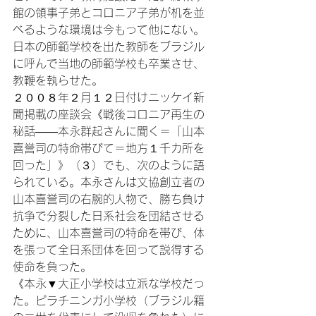
館の領事子弟とコロニア子弟が机を並
べるような環境は今もって他にない。
日本の師範学校を出た教師をブラジル
に呼んで当地の師範学校も卒業させ、
教鞭を執らせた。

２００８年２月１２日付けニッケイ新
聞掲載の座談会《戦後コロニア再生の
秘話――本永群起さんに聞く＝「山本
喜誉司の特命帯びて＝地方１千カ所を
回った」》
（３）
でも、次のように語
られている。本永さんは文協創立者の
山本喜誉司の右腕的人物で、勝ち負け
抗争で分裂した日系社会を団結させる
ために、山本喜誉司の特命を帯び、体
を張って全日系団体を回って説得する
使命を負った。

《本永▼大正小学校は立派な学校だっ
た。ピラチニンガ小学校（ブラジル籍