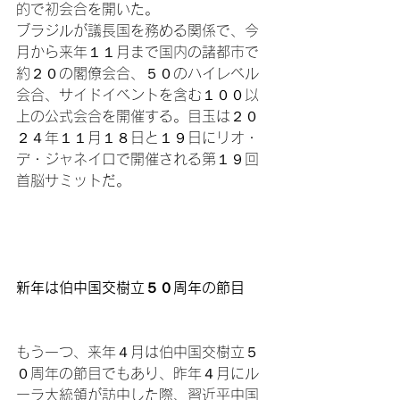
的で初会合を開いた。

ブラジルが議長国を務める関係で、今
月から来年１１月まで国内の諸都市で
約２０の閣僚会合、５０のハイレベル
会合、サイドイベントを含む１００以
上の公式会合を開催する。目玉は２０
２４年１１月１８日と１９日にリオ・
デ・ジャネイロで開催される第１９回
首脳サミットだ。

新年は伯中国交樹立５０周年の節目
もう一つ、来年４月は伯中国交樹立５
０周年の節目でもあり、昨年４月にル
ーラ大統領が訪中した際、習近平中国