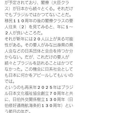
が予定されており、閣僚（大臣クラ
ス）が日本から続々とくる。それだけ
でもブラジルではかつてないことだ。

移民１１０周年の後の閣僚クラスの要
人往来
（２）
を見てみると、年に１～
２人が良いところだ。

それが新年には２０人以上が来る可能
性がある。その要人がみな出身県の県
人会などの日系団体と会合を持つか分
からない。だが、これだけの要人が
続々とブラジルを訪れることはかつて
なかった。この機会に日系社会として
も日本に何かをアピールしてもいいの
では。

というのも再来年２０２５年はブラジ
ル日本文化福祉協会創立７０周年と共
に、日伯外交関係樹立１３０周年（日
伯修好通商航海条約１３０周年）とい
う節目の年だ。
