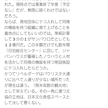
れた。現時点では事業終了年度「予定
なし」だが、無限に続くわけではない
だろう。

ならば、現地団体にテコ入れして同様
の機能を持つ組織に育て上げることを
着地点にしてもいいのでは。単純計算
して３分の１がサンパウロだとしても
１２億円だ。この半額だけでも数年間
「日伯総合センター」に回して、ジャ
パンハウスが蓄積したノウハウと人材
を活かして同様の機能を持つ常設施設
にテコ入れしたらどうか。

かつてリベルダーデはパウリスタ大通
りに比べて人通りが少ない場所だった
が現在は違う。「南米有数の観光地」
として栄えている。その一角に建つ文
協の立地は、日本文化発信スペースと
して決して悪くない。
