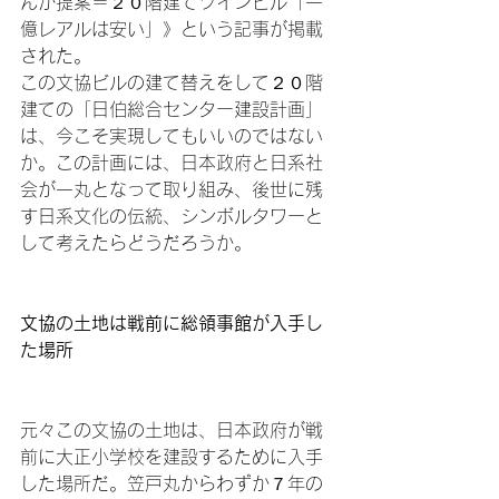
んが提案＝２０階建てツインビル「一
億レアルは安い」》という記事が掲載
された。

この文協ビルの建て替えをして２０階
建ての「日伯総合センター建設計画」
は、今こそ実現してもいいのではない
か。この計画には、日本政府と日系社
会が一丸となって取り組み、後世に残
す日系文化の伝統、シンボルタワーと
して考えたらどうだろうか。

文協の土地は戦前に総領事館が入手し
た場所
元々この文協の土地は、日本政府が戦
前に大正小学校を建設するために入手
した場所だ。笠戸丸からわずか７年の