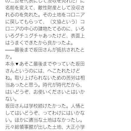
の二世を代表にして没収を免れた）に
名前を変えて、敵性財産として没収さ
れるのを免れた。その土地をコロニア
に戻してもらって、（文協という）コ
ロニアの中心の建物たてるのに、いろ
いろグチュグチャあったけど、表面上
はうまくできたから良かったよ。

――最後まで坂田さんが抵抗されたと
か。

本永▼あそこ最後までやっていた坂田
さんというのには、へこたれたけど
ね。取り上げられないための苦労は相
当あったと思う。時代が時代だから、
はいどうぞ、お使いくださいとはいか
ない。

坂田さんは学校続けたかった。人情と
してはいどうぞ、ってわけにはいかな
い。ほかに適当な土地はなかったし。
元々総領事館が出した土地、大正小学