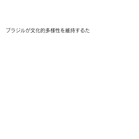
ブラジルが文化的多様性を維持するた
めに
振り返れば、移民１００周年を４年後
に控えた２００４年、当時のブラジル
日本移民百周年記念祭典協会の上原幸
啓会長は「日伯総合センター」建設計
画の要請状を小泉純一郎総理に提出し
た。総工費６千万米ドル（約８５億
円）だ。

いわく《日本や日系団体の文化や伝
統、知識など一カ所に集め、ブラジル