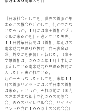
修好１３０周年の節目
「日系社会としても、世界の首脳が集
まるこの機会を活かして、何かできな
いだろうか。１月には岸田首相がブラ
ジルに来るかも」と考えていた矢先、
１１日付毎日新聞は《首相、年明けの
南米訪問見送りを検討　自民裏金疑
惑、外交にも影響》と報じた。《岸田
文雄首相は、２０２４年１月上中旬に
予定している南米訪問を見送る検討に
入った》と書かれている。

万が一そうなったとしても、来年１１
月の首脳サミットには必ず日本の首相
は来る。というか、それ以前に《国内
のさまざまな都市で約２０の閣僚会
合、５０のハイレベル会合、サイドイ
ベントを含む１００以上の公式会合》