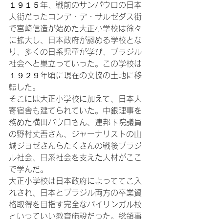
１９１５年、戦前のサンパウロの日本
人街だったコンデ・デ・サルゼダス街
で宮崎信造が始めた大正小学校は徐々
に拡大し、日本政府が認める学校とな
り、多くの日系児童が学び、ブラジル
社会へと巣立っていった。この学校は
１９２９年頃に現在の文協の土地に移
転した。

そこには大正小学校に加えて、日本人
寄宿舎も建てられていた。中銀理事を
務めた横田パウロさん、連邦下院議員
の野村丈吾さん、ジャーナリストの山
城ジョゼさんらたくさんの戦後ブラジ
ル社会、日系社会を支えた人材がここ
で学んだ。

大正小学校は日本政府によっててこ入
れされ、日本とブラジル両方の卒業資
格取得を目指す完全なバイリンガル校
といっていい教育施設だった。総領事