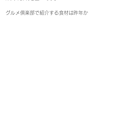
グルメ倶楽部で紹介する食材は昨年か
ら探し始めましたが、こだわりをもっ
て作られた食材、食品が次から次へと
見つかり、改めてブラジルの食の豊富
さと多様性を感じています。試食会で
は、お客様からは本当にブラジルで作
られたものかと聞かれることも多く、
こんなにたくさん一級品の食材・食品
があるのかと驚きます。

そして美味しくて安全なものを探した
先には、多くの場合、日系人、日本
人、日本企業が関わっており、日本
人・日系人・日本企業のブラジルの食
への貢献度の高さを改めて知ることに
なりました。農産物はもちろんです
が、食品の品質管理、衛生管理、その