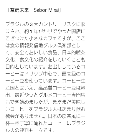
「茶房未来・Sabor Mirai」
ブラジルの３大カントリーリスクに悩
まされ、約１年がかりでやっと開店に
こぎつけた小さなカフェですが、ここ
は食の情報発信地グルメ倶楽部とし
て、安全でおいしい食品、日本的喫茶
文化、食文化の紹介をしていくことも
目的としています。お出ししているコ
ーヒーはドリップ中心で、最高級のコ
ーヒー豆を使っています。コーヒー生
産国とはいえ、高品質コーヒー豆は輸
出、最近やっとグルメコーヒー専門店
もでき始めましたが、まだまだ美味し
いコーヒーをブラジル人はあまり飲む
機会がありません。日本の喫茶風に一
杯一杯丁寧に淹れたコーヒーはブラジ
ル人の評判も上々です。
