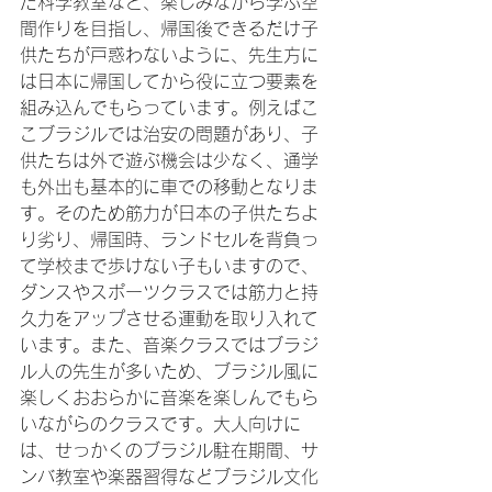
た科学教室など、楽しみながら学ぶ空
間作りを目指し、帰国後できるだけ子
供たちが戸惑わないように、先生方に
は日本に帰国してから役に立つ要素を
組み込んでもらっています。例えばこ
こブラジルでは治安の問題があり、子
供たちは外で遊ぶ機会は少なく、通学
も外出も基本的に車での移動となりま
す。そのため筋力が日本の子供たちよ
り劣り、帰国時、ランドセルを背負っ
て学校まで歩けない子もいますので、
ダンスやスポーツクラスでは筋力と持
久力をアップさせる運動を取り入れて
います。また、音楽クラスではブラジ
ル人の先生が多いため、ブラジル風に
楽しくおおらかに音楽を楽しんでもら
いながらのクラスです。大人向けに
は、せっかくのブラジル駐在期間、サ
ンバ教室や楽器習得などブラジル文化