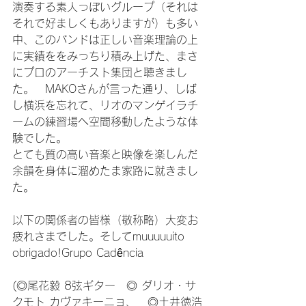
演奏する素人っぽいグループ（それは
それで好ましくもありますが）も多い
中、このバンドは正しい音楽理論の上
に実績ををみっちり積み上げた、まさ
にプロのアーチスト集団と聴きまし
た。　MAKOさんが言った通り、しば
し横浜を忘れて、リオのマンゲイラチ
ームの練習場へ空間移動したような体
験でした。

とても質の高い音楽と映像を楽しんだ
余韻を身体に溜めたま家路に就きまし
た。

以下の関係者の皆様（敬称略）大変お
疲れさまでした。そしてmuuuuuito 
obrigado!Grupo Cadência

(◎尾花毅 8弦ギター　◎ ダリオ・サ
クモト カヴァキーニョ、　◎土井徳浩 