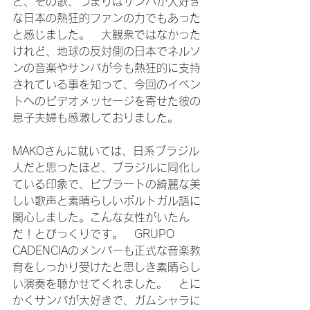
と、その歌、つまりはサンバが大好き
な日本の熱狂的ファンの力でもあった
と感じました。　大観衆ではなかった
けれど、地球の反対側の日本でネルソ
ンの音楽やサンバが今も熱狂的に支持
されている事を知って、今回のイベン
トへのビデオメッセージを寄せた彼の
息子夫婦も感激しておりました。

MAKOさんに就いては、日系ブラジル
人だと思ったほど、ブラジルに同化し
ている印象で、ビブラートの綺麗な美
しい歌声と素晴らしいポルトガル語に
関心しました。こんな女性がいたん
だ！とびっくりです。　GRUPO 
CADENCIAのメンバーも正式な音楽教
育をしっかり受けたと思しき素晴らし
い演奏を聴かせてくれました。　とに
かくサンバが大好きで、ガムシャラに