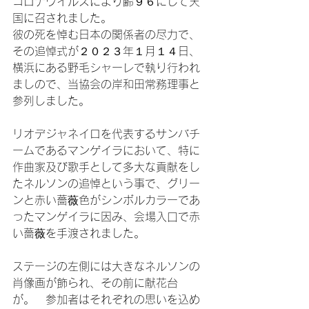
コロナウイルスにより齢９６にして天
国に召されました。

彼の死を悼む日本の関係者の尽力で、
その追悼式が２０２３年１月１４日、
横浜にある野毛シャーレで執り行われ
ましので、当協会の岸和田常務理事と
参列しました。

リオデジャネイロを代表するサンバチ
ームであるマンゲイラにおいて、特に
作曲家及び歌手として多大な貢献をし
たネルソンの追悼という事で、グリー
ンと赤い薔薇色がシンボルカラーであ
ったマンゲイラに因み、会場入口で赤
い薔薇を手渡されました。

ステージの左側には大きなネルソンの
肖像画が飾られ、その前に献花台
が。　参加者はそれぞれの思いを込め