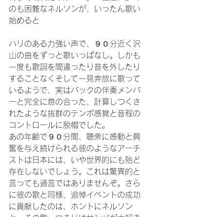
のも困難なネルソンが、いったん歌い
始めると

ハリのある力強い声で、９０分近く沢
山の曲をずっと歌いっぱなし。しかも
一度も歌詞を間違ったり音を外したり
することなくそして一見奔放に歌って
いるようで、実はバックの伴奏メンバ
ーと完全に息の合った、計算しつくさ
れたような抜群のテンポ感覚と音程の
コントロールに脱帽でした。

あの年齢で９０分間、聴衆に感動と興
奮を与え続けられる彼のようなアーチ
ストは日本には、いや世界的にも殆ど
存在しないでしょう。これは驚異的と
言っても過言ではありませんぞ。さら
に彼の歌と同様、追悼イベントの成功
に貢献したのは、ホントにネルソン