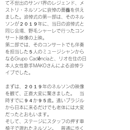
て不世出のサンバ界のレジェンド、メ
ストリ・ネルソンに哀悼の薔薇を供え
ました。追悼式の第一部は、そのネル
ソンが２０１９年に、当日の追悼式と
同じ会場、野毛シャーレで行ったコン
サート映像の上映。

第二部では、そのコンサートでも伴奏
を担当した５人のミュージシャンから
なるGrupo Cadênciaと、リオ在住の日
本人女性歌手MAKOさんによる追悼ラ
イブでした。

まずは、２０１９年のネルソンの映像
を観て、正直大変に驚きました。　当
時すでに９４か９５歳。遠いブラジル
から日本に来るだけでも老体には大変
だったとおもいます。

そして、ステージにスタッフの押す車
椅子で現れたネルソン。　普通に歩く