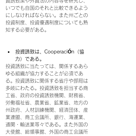
資誘致策や外資法の内容等を研究し、
いつでも自国のそれと比較できるよう
にしなければならない。また州ごとの
投資制度、投資優遇制度についても熟
知する必要がある。

投資誘致は、
Cooperaci
Ó
n
（協
力）である。
投資誘致に当たっては、関係するあら
ゆる組織が協力することが必須であ
る。投資誘致に関係する省庁や部局は
多岐にわたる。投資誘致を担当する商
工省、政府の投資誘致機関、財務省、
労働福祉省、農業省、鉱業省、地方の
州政府、人材訓練機関、経済団体、産
業連盟、商工会議所、銀行、海運業、
通関・輸送業等々である。また外国の
大使館、総領事館、外国の商工会議所