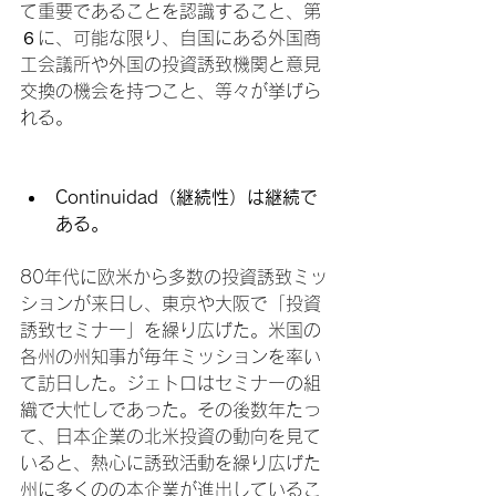
て重要であることを認識すること、第
６に、可能な限り、自国にある外国商
工会議所や外国の投資誘致機関と意見
交換の機会を持つこと、等々が挙げら
れる。

Continuidad
（継続性）は継続で
ある。
80年代に欧米から多数の投資誘致ミッ
ションが来日し、東京や大阪で「投資
誘致セミナー」を繰り広げた。米国の
各州の州知事が毎年ミッションを率い
て訪日した。ジェトロはセミナーの組
織で大忙しであった。その後数年たっ
て、日本企業の北米投資の動向を見て
いると、熱心に誘致活動を繰り広げた
州に多くのの本企業が進出しているこ