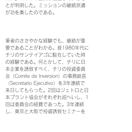
とが判明した。ミッションの継続派遣
が功を奏したのである。

筆者のささやかな経験でも、継続が重
要であることがわかる。昔1980年代に
チリのサンテイアゴに駐在していた時
の経験である。何とかして、チリに日
本企業を誘致すべく、チリの投資委員
会（Comite de Inversion）の事務総長
（Secretario Ejecutivo）を3年連続で
来日してもらった。2回はジェトロと日
本プラント協会がそれぞれ招へいし、1
回は委員会の経費であった。3年連続
し、東京と大阪で投資誘致セミナーを
実施したところ、少しずつ効果が表
れ、日本企業のチリへの投資が増加し