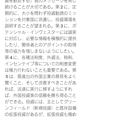
資を歓迎する」旨のメッセージを発し
続けることが大切である。第２に、定
期的に、大小を問わず投資勧誘のミッ
ションを対象国に派遣し、投資環境を
説明することが望まれる。第３に、ポ
テンシャル・インヴェスターには誠実
に対応し、必要な情報を積極的に提供
したり、関係者とのアポイントの取得
等の協力を惜しまないようにしたい。
第４に、各種法制度、外資法、税制、
インセンテイブ等についての制度変更
は極力行わないことも重要である。第
５は、既進出の外国企業の意見をよく
聞くこと、そして改善すべきことがあ
れば、迅速に実行に移すようにすれ
ば、外国投資家の信頼を勝ち得ること
ができる。投資には、主としてグリー
ンフィールド（新規投資）と既存設備
の拡張投資があるが、拡張投資も極め