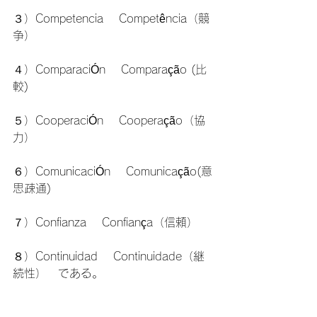
３）Competencia　 Competência（競
争）

４）ComparaciÓn　 Comparação (比
較)

５）CooperaciÓn　 Cooperação（協
力）

６）ComunicaciÓn　 Comunicação(意
思疎通)

７）Confianza　 Confiança（信頼）

８）Continuidad　 Continuidade（継
続性）　である。
