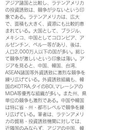
アジア諸国と比較し、ラテンアメリカ
の投資誘致は、競争が少ないという印
象である。ラテンアメリカは、広大
で、面積も大きく、資源にも比較的恵
まれている。大国として、ブラジル、
メキシコ、中国としてコロンビア、ア
ルゼンチン、ペルー等があり、後は、
人口2,000万人以下の国が多い。総じ
て競争が激しいという印象は薄い。ア
ジアを見ると、中国、韓国、台湾、
ASEAN諸国等外資誘致に激烈な競争を
繰り広げている。外資誘致組織も、韓
国のKOTRA,タイのBOI,マレーシアの
MIDA等優秀な組織が多い。また州、県
単位の競争も激烈である。中国や韓国
は特に省・州・都市レベルで競争を繰
り広げている。筆者は、ラテンアメリ
カの貿易・投資誘致機関に対しては、
近隣国のみならず、アジアの中国、韓