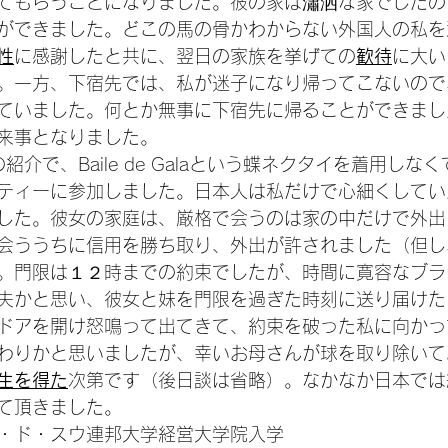
てもらうことになりました。彼の家は瀟洒な家でしたの
ができました。どこの馬の骨かわからない外国人の私を
性
に感謝したと共に、翌日の家族を挙げての
歓待
に大い
。一方、下宿先では、私が迷子になり帰ってこないので
ていました。何とか無事に下宿先に帰ることができまし
来事となりました。
の紹介で、Baile de Galaという蝶ネクタイを着用し
ティーに参加しました。日本人は私だけで心細くしてい
した。彼女の家庭は、厳格で会うのは家の中だけで外出
会ううちに信用を勝ち取り、外出が許されました（但し
。門限は１２時までの約束でしたが、時間に寛容なブラ
夫かと思い、彼女と妹を門限を過ぎた時刻に送り届けた
ドアを開け怒鳴って出てきて、約束を破った私に向かっ
わりかと思いましたが、幸いお母さんが球を取り除いて
生を得た
次第です（後日談は省略）。なかなか日本では
て頂きました。
・ド・スウ連邦大学経営大学院入学