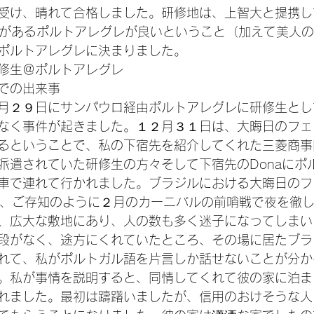
受け、晴れて合格しました。研修地は、上智大と提携し
）があるポルトアレグレが良いということ（加えて美人
ポルトアレグレに決まりました。
修生＠ポルトアレグレ
での出来事
月２９日にサンパウロ経由ポルトアレグレに研修生とし
なく事件が起きました。１２月３１日は、大晦日のフェ
るということで、私の下宿先を紹介してくれた三菱商事
派遣されていた研修生の方々そして下宿先のDonaにポ
車で連れて行かれました。ブラジルにおける大晦日のフ
on）は、ご存知のように２月のカーニバルの前哨戦で夜を徹
、広大な敷地にあり、人の数も多く迷子になってしまい
段がなく、途方にくれていたところ、その場に居たブラ
れて、私がポルトガル語を片言しか話せないことが分か
。私が事情を説明すると、同情してくれて彼の家に泊ま
れました。最初は躊躇いましたが、信用のおけそうな人