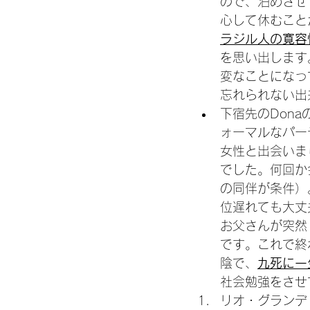
ので、泊めさせ
心して休むこと
ラジル人の寛容
を思い出します
変なことになっ
忘れられない出
下宿先のDona
ォーマルなパー
女性と出会いま
でした。何回か
の同伴が条件）
位遅れても大丈
お父さんが突然
です。これで終
陰で、
九死に一
社会勉強をさせ
リオ・グランデ