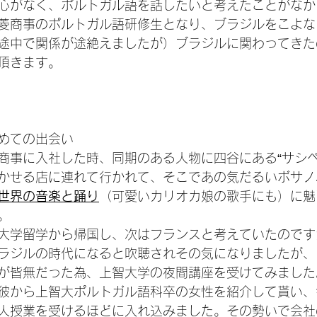
心がなく、ポルトガル語を話したいと考えたことがなか
菱商事のポルトガル語研修生となり、ブラジルをこよな
途中で関係が途絶えましたが）ブラジルに関わってきた
頂きます。

めての出会い
商事に入社した時、同期のある人物に四谷にある“サシペ
かせる店に連れて行かれて、そこであの気だるいボサノ
世界の音楽と踊り
（可愛いカリオカ娘の歌手にも）に魅
。
大学留学から帰国し、次はフランスと考えていたのです
ラジルの時代になると吹聴されその気になりましたが、
が皆無だった為、上智大学の夜間講座を受けてみました
彼から上智大ポルトガル語科卒の女性を紹介して貰い、
人授業を受けるほどに入れ込みました。その勢いで会社