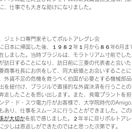
に、仕事でも大きな助けになりました。

、ジェトロ専門家そしてポルトアレグレ会
に日本に帰国した後、１９８２年１月から８６年6月ま
在しました。当時ブラジルは、モラトリアム寸前でした
が訪日することになり、訪日前に三菱の代表者と会いた
菱商事社長にお供をして、同大統領とお会いすることに
、外貨不足の危機を救うべく伯国が必要とする機械部品
出を紐付け、ブラジルで直接的な外貨決済を行うことの
奔走したことを思い出します。また、発電プラントを担
ンデ・ド・スウ電力庁がお客様で、大学院時代のAmig
もあり、仕事をスムースに行うことができました。この
関係が大切か
を肌で感じました。２年半に亘りポルトアレ
に少しは恩返しができたのではと思った次第です。