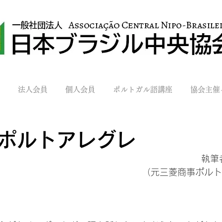
法人会員
個人会員
ポルトガル語講座
協会主催
ポルトアレグレ
　執筆
（元三菱商事ポルト