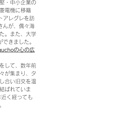
堅・中小企業の
菱電機に移籍
トアレグレを訪
娘さんが、偶々海
た。また、大学
とができました。
uchoの心の広
をして、数年前
方々が集まり、タ
し合い旧交を温
結ばれていま
年近く経っても
。