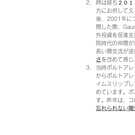
時は経ち２０１
方にお供して久
後、2001年
問した際、Gau
外投資を促進支
院時代の仲間が自
長い間交流が途
さ
を改めて感じ
当時ポルトアレ
からポルトアレ
イムスリップし
めています。ポ
す。昨年は、コ
忘れられない陽気