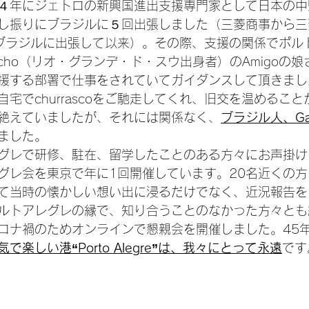
４年にジェトロの新興国進出支援専門家として日本の中
し振りにブラジルに５回出張しました（三菱商事から三
にブラジルに出張して以来）。その際、支援の関係でポル
cho（リオ・グランデ・ド・スウ出身者）のAmigoの
援する部署で仕事をされていてガイダンスして頂きまし
宅でchurrascoをご馳走してくれ、旧交を温めるこ
絶えていましたが、それには関係なく、
ブラジル人、Ga
ました。
グレで研修、駐在、留学したことのある方々にお声掛け
グレ会を東京で年に1回開催しています。20名近くの
て当時の懐かしい想い出に浸るだけでなく、近況報告を
ルトアレグレの縁で、知り合うことのなかった方々とも
ロナ禍のためオンラインで懇親会を開催しました。45
で楽しい港“Porto Alegre”は、我々にとって永遠
です