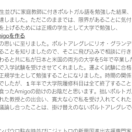
講生並びに家庭教師に付きポルトガル語を勉強した結果
達しました。ただこのままでは、限界があることに気付
を上げるためには正規の学生として大学で勉強し、
igoを作る
の思いに至りました。ポルトアレグレにリオ・グランデ
ることを知りましたので、そこに飛び込みで相談に行き
わると共に私が日本と米国の両方の大学を5年で卒業し
で入学試験を受けさせてくれました。運よく試験に合格
正規学生として勉強することになりました。時間の関係
でしたが、１年半で大学院履修科目は全て終了すること
食ったAmigoの助けのお陰だと思います。拙いポルト
れた教授との出会い、寛大な心で私を受け入れてくれた
議論し合ったことは、掛け替えのないポルトアレグレで
ンパウロ駐在時並びにジェトロの新興国進出支援専門家