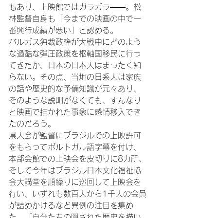
もあり、上映館ではガラガラ――。松
林監督自身も「今までの映画の中で一
番興行成績が悪い」と認める。

バルガス独裁政権が大戦中にどのよう
な過酷な弾圧政策を枢軸国移民に行っ
てきたか、日本の日本人はまったく知
らない。その点、当地の日系人は家族
の話や歴史的な予備知識が元々あり、
そのような説明がなくても、すんなり
と映画で描かれた事象に感情移入でき
たのだろう。

県人会が監督にブラジルでの上映許可
をもらってポルトガル語字幕を付け、
本部会館での上映会を皮切りに8カ所、
そして今年はブラジル日本文化福祉協
会大講堂を順繰りに巡回して上映会を
行い、いずれも数百人から1千人の会員
が詰めかけるなど異例の注目を集め
た。「自分たちの隠された歴史を描い