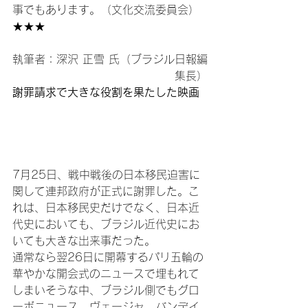
事でもあります。（文化交流委員会）
執筆者：深沢 正雪 氏（ブラジル日報編
集長）
謝罪請求で大きな役割を果たした映画
7月25日、戦中戦後の日本移民迫害に
関して連邦政府が正式に謝罪した。こ
れは、日本移民史だけでなく、日本近
代史においても、ブラジル近代史にお
いても大きな出来事だった。

通常なら翌26日に開幕するパリ五輪の
華やかな開会式のニュースで埋もれて
しまいそうな中、ブラジル側でもグロ
ーボニュース、ヴェージャ、バンデイ