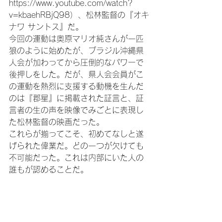
https://www.youtube.com/watch?
v=kbaehRBjQ98）、松林監督の『オキ
ナワ サントス』だ。

今回の運動は奥原マリオ純さんが一匹
狼のように始めたが、ブラジル沖縄県
人会が加わってから圧倒的なパワーで
後押しをした。だが、県人会会員がこ
の運動を熱烈に支援する動機を生んだ
のは『郡星』に掲載された証言と、証
言者の生の声を映像でみごとに表現し
た松林監督の映画だった。

これらが揃ってこそ、初めてなしと遂
げられた偉業だ。どの一つが欠けても
不可能だった。これは内部にいた人の
誰もが認めることだ。
