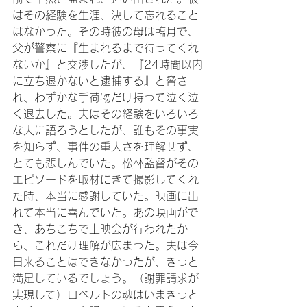
はその経験を生涯、決して忘れること
はなかった。その時彼の母は臨月で、
父が警察に『生まれるまで待ってくれ
ないか』と交渉したが、『24時間以内
に立ち退かないと逮捕する』と脅さ
れ、わずかな手荷物だけ持って泣く泣
く退去した。夫はその経験をいろいろ
な人に語ろうとしたが、誰もその事実
を知らず、事件の重大さを理解せず、
とても悲しんでいた。松林監督がその
エピソードを取材にきて撮影してくれ
た時、本当に感謝していた。映画に出
れて本当に喜んでいた。あの映画がで
き、あちこちで上映会が行われたか
ら、これだけ理解が広まった。夫は今
日来ることはできなかったが、きっと
満足しているでしょう。（謝罪請求が
実現して）ロベルトの魂はいまきっと