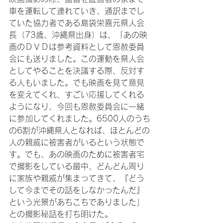
車を運転して連れていき、通訳までし
ていた協力者である島袋栄喜元県人会
長（73歳、沖縄県出身）は、「あの映
画のＤＶＤは参考資料として恩赦委員
会にも送りました。この運動を県人会
としてやることを決議する際、反対す
る人もいました。でも映画を見て意見
を変えてくれ、すごい応援してくれる
ようになり、今回も恩赦委員会に一緒
に参加してくれました。6500人のうち
の6割が沖縄県人となれば、ほとんどの
人の親戚に被害者がいるという状態で
す。でも、あの映画のために被害者宅
で撮影をしている最中、どんどん周り
に家族や親戚が集まってきて、『どう
して今までその話をしなかったんだ』
という光景があちこちでありました」
との撮影秘話を打ち明けた。
