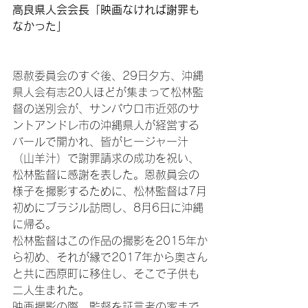
高良県人会会長「映画なければ謝罪も
なかった」
恩赦委員会のすぐ後、29日夕方、沖縄
県人会有志20人ほどが集まって松林監
督の送別会が、サンパウロ市近郊のサ
ントアンドレ市の沖縄県人が経営する
バールで開かれ、皆がヒージャー汁
（山羊汁）で謝罪請求の成功を祝い、
松林監督に感謝を表した。恩赦員会の
様子を撮影するために、松林監督は7月
初めにブラジル訪問し、8月6日に沖縄
に帰る。

松林監督はこの作品の撮影を2015年か
ら初め、それが縁で2017年から奥さん
と共に西原町に移住し、そこで子供も
二人生まれた。

映画撮影の際、監督を証言者の家まで