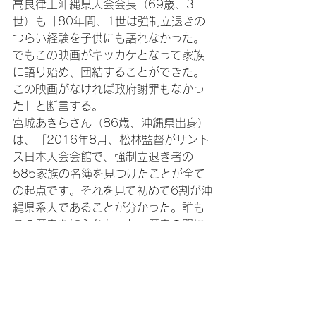
高良律正沖縄県人会会長（69歳、3
世）も「80年間、1世は強制立退きの
つらい経験を子供にも語れなかった。
でもこの映画がキッカケとなって家族
に語り始め、団結することができた。
この映画がなければ政府謝罪もなかっ
た」と断言する。

宮城あきらさん（86歳、沖縄県出身）
は、「2016年8月、松林監督がサント
ス日本人会会館で、強制立退き者の
585家族の名簿を見つけたことが全て
の起点です。それを見て初めて6割が沖
縄県系人であることが分かった。誰も
この歴史を知らなかった。歴史の闇に
埋もれていた。そこから『群星』の証
言者探しがはじまりました。この運動
のキッカケを作ってくれたのです。彼
はカメラを回し、私たちはペンで広め
ました」と感謝を述べた。
