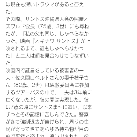
は現在も深いトラウマがあると答え
た。

その際、サントス沖縄県人会の照屋オ
ズワルド会長（75歳、3世）にも尋ね
たが、「私の父も同じ、しゃべらなか
った。映画『オキナワ サントス』が上
映されるまで、誰もしゃべらなかっ
た」と二人は顔を見合わせてうなずい
た。

映画内で証言をしている被害者の一
人・佐久間ロベルトさんの妻千枝子さ
ん（82歳、2世）は恩赦委員会に参加
するツアーバスの中で、「夫は3年前に
亡くなったが、彼の夢は実現した。彼
は7歳の時にサントス事件に遭い、以来
ずっとその記憶に苦しんできた。警察
がきて強制退去が告げられ、周りの住
民が寄ってきてあらゆる持ち物が目の
前で平然と盗まれ、追い出された。彼