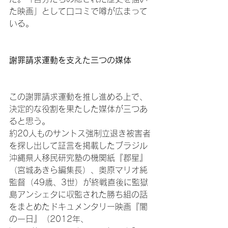
た映画」として口コミで噂が広まって
いる。

謝罪請求運動を支えた三つの媒体
この謝罪請求運動を推し進める上で、
決定的な役割を果たした媒体が三つあ
ると思う。

約20人ものサントス強制立退き被害者
を探し出して証言を掲載したブラジル
沖縄県人移民研究塾の機関紙『郡星』
（宮城あきら編集長）、奥原マリオ純
監督（49歳、3世）が終戦直後に監獄
島アンシェタに収監された勝ち組の話
をまとめたドキュメンタリー映画『闇
の一日』（2012年、