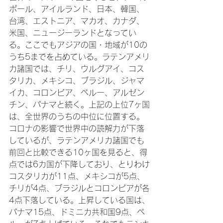
ポール、アイルランド、日本、韓国、
台湾、エストニア、マカオ、カナダ、
米国、ニュージーランドとなってい
る。ここでもアジアの国・地域が10の
うち5までを占めている。ラテンアメリ
カ諸国では、チリ、ウルグアイ、コス
タリカ、メキシコ、ブラジル、ジャマ
イカ、コロンビア、ペルー、アルゼン
チン、パナマと続く。上記の上位7ヶ国
は、全世界のうちの中位に位置する。
コロナの影響で世界中の読解力が下落
しているが、ラテンアメリカ諸国でも
前回と比較できる10ヶ国を見ると、得
点では6カ国が下降しており、とりわけ
コスタリカが11点、メキシコが5点、
チリが4点、ブラジルとコロンビアが各
4点下落している。上昇している国は、
パナマ15点、ドミニカ共和国9点、ペ