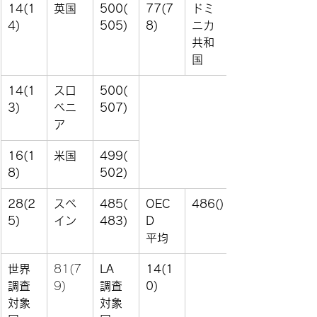
14(1
英国
500(
77(7
ドミ
4)
505)
8)
ニカ
共和
国
14(1
スロ
500(
3)
ベニ
507)
ア
16(1
米国
499(
8)
502)
28(2
スペ
485(
OEC
486()
5)
イン
483)
D
平均
世界
81(7
LA
14(1
調査
9)
調査
0)
対象
対象