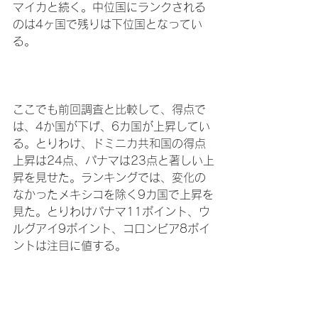
マイカと続く。中位国にランクされる
のは4ヶ国で残りは下位国となってい
る。

ここでも前回調査と比較して、得点で
は、4か国が下げ、6カ国が上昇してい
る。とりわけ、ドミニカ共和国の得点
上昇は24点、パナマは23点と著しい上
昇を見せた。ランキングでは、変化の
なかったメキシコを除く9カ国で上昇を
見た。とりわけパナマ11ポイント、ウ
ルグアイ9ポイント、コロンビア8ポイ
ントは注目に値する。
