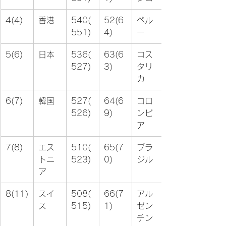
4(4)
香港
540(
52(6
ペル
551)
4)
ー
5(6)
日本
536(
63(6
コス
527)
3)
タリ
カ
6(7)
韓国
527(
64(6
コロ
526)
9)
ンビ
ア
7(8)
エス
510(
65(7
ブラ
トニ
523)
0)
ジル
ア
8(11)
スイ
508(
66(7
アル
ス
515)
1)
ゼン
チン