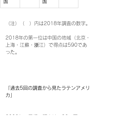
国
国
（注）（　）内は2018年調査の数字。

2018年の第一位は中国の地域（北京・
上海・江蘇・浙江）で得点は590であ
った。

「過去5回の調査から見たラテンアメリ
カ」
2000年の最初の調査は、32ヶ国
（OECD加盟国28ヶ国、非加盟国4ヶ
国）の15歳の児童26万5000人を対象