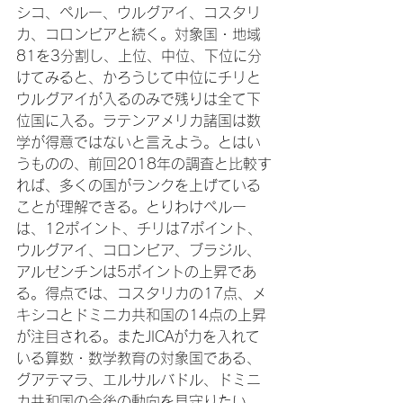
シコ、ペルー、ウルグアイ、コスタリ
カ、コロンビアと続く。対象国・地域
81を3分割し、上位、中位、下位に分
けてみると、かろうじて中位にチリと
ウルグアイが入るのみで残りは全て下
位国に入る。ラテンアメリカ諸国は数
学が得意ではないと言えよう。とはい
うものの、前回2018年の調査と比較す
れば、多くの国がランクを上げている
ことが理解できる。とりわけペルー
は、12ポイント、チリは7ポイント、
ウルグアイ、コロンビア、ブラジル、
アルゼンチンは5ポイントの上昇であ
る。得点では、コスタリカの17点、メ
キシコとドミニカ共和国の14点の上昇
が注目される。またJICAが力を入れて
いる算数・数学教育の対象国である、
グアテマラ、エルサルバドル、ドミニ
カ共和国の今後の動向を見守りたい。
