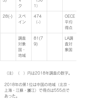
3)
マー
（50
ク
1）
28(-)
スペ
474
OECE
イン
（-）
平均
得点
調査
81(7
LA調
対象
9)
査対
国・
象国
地域
（注）（　）内は2018年調査の数字。

2018年の第1位は中国の地域（北京・
上海・江蘇・浙江）で得点は555点で
あった。
