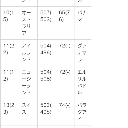
ンド
カ
10(1
オー
507(
65(7
パナ
5)
スト
503)
6)
マ
ラリ
ア
11(2
アイ
504(
72(-)
グア
2)
ルラ
496)
テマ
ンド
ラ
11(1
ニュ
504(
72(-)
エル
2)
ージ
508)
サル
ーラ
バド
ンド
ル
13(2
スイ
503(
74(-)
パラ
3)
ス
495)
グア
イ