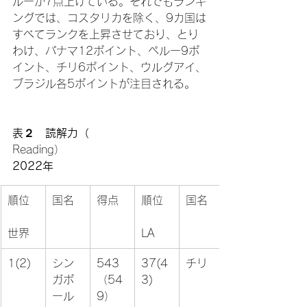
ルーが7点上げている。それでもランキ
ングでは、コスタリカを除く、9カ国は
すべてランクを上昇させており、とり
わけ、パナマ12ポイント、ペルー9ポ
イント、チリ6ポイント、ウルグアイ、
ブラジル各5ポイントが注目される。

表２　読解力（
Reading）　
2022年
順位

国名
得点
順位

国名
世界
LA
1(2)
シン
543
37(4
チリ
ガポ
（54
3)
ール
9）