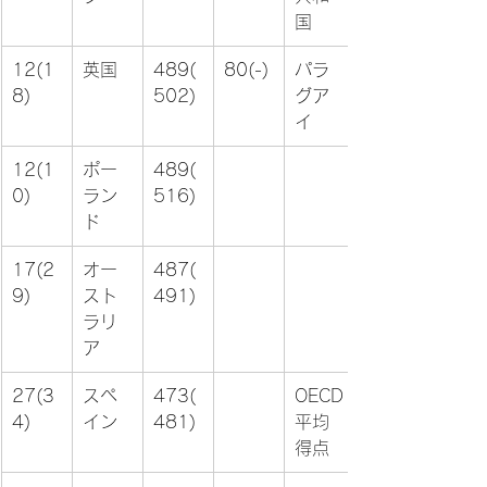
国
12(1
英国
489(
80(-)
パラ
8)
502)
グア
イ
12(1
ポー
489(
0)
ラン
516)
ド
17(2
オー
487(
9)
スト
491)
ラリ
ア
27(3
スペ
473(
OECD
4)
イン
481)
平均
得点