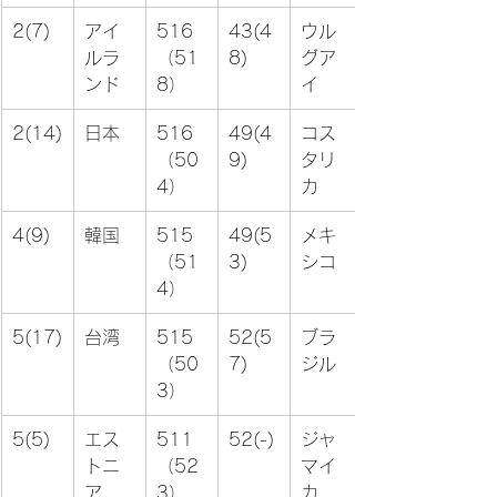
2(7)
アイ
516
43(4
ウル
ルラ
（51
8)
グア
ンド
8）
イ
2(14)
日本
516
49(4
コス
（50
9)
タリ
4）
カ
4(9)
韓国
515
49(5
メキ
（51
3)
シコ
4）
5(17)
台湾
515
52(5
ブラ
（50
7)
ジル
3）
5(5)
エス
511
52(-)
ジャ
トニ
（52
マイ
ア
3）
カ