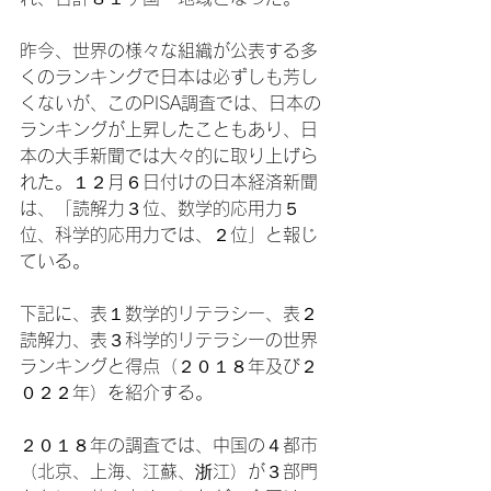
昨今、世界の様々な組織が公表する多
くのランキングで日本は必ずしも芳し
くないが、このPISA調査では、日本の
ランキングが上昇したこともあり、日
本の大手新聞では大々的に取り上げら
れた。１２月６日付けの日本経済新聞
は、「読解力３位、数学的応用力５
位、科学的応用力では、２位」と報じ
ている。

下記に、表１数学的リテラシー、表２
読解力、表３科学的リテラシーの世界
ランキングと得点（２０１８年及び２
０２２年）を紹介する。

２０１８年の調査では、中国の４都市
（北京、上海、江蘇、浙江）が３部門