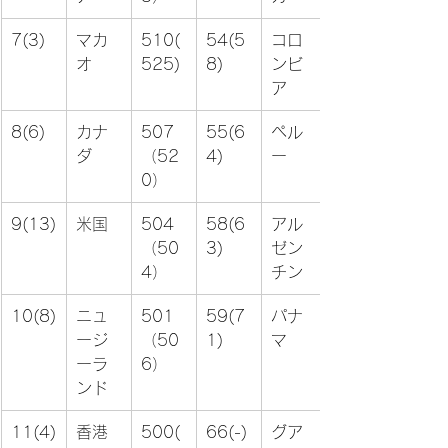
7(3)
マカ
510(
54(5
コロ
オ
525)
8)
ンビ
ア
8(6)
カナ
507
55(6
ペル
ダ
（52
4)
ー
0）
9(13)
米国
504
58(6
アル
（50
3)
ゼン
4）
チン
10(8)
ニュ
501
59(7
パナ
ージ
（50
1)
マ
ーラ
6）
ンド
11(4)
香港
500(
66(-)
グア