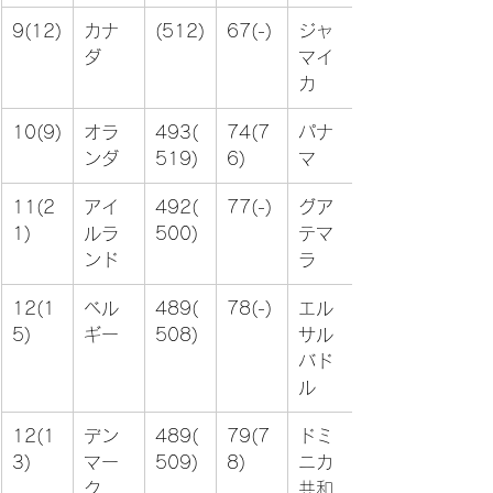
9(12)
カナ
(512)
67(-)
ジャ
ダ
マイ
カ
10(9)
オラ
493(
74(7
パナ
ンダ
519)
6)
マ
11(2
アイ
492(
77(-)
グア
1)
ルラ
500)
テマ
ンド
ラ
12(1
ベル
489(
78(-)
エル
5)
ギー
508)
サル
バド
ル
12(1
デン
489(
79(7
ドミ
3)
マー
509)
8)
ニカ
ク
共和