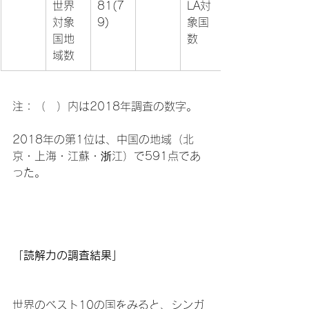
世界
81(7
LA対
対象
9)
象国
国地
数
域数
注：（　）内は2018年調査の数字。

2018年の第1位は、中国の地域（北
京・上海・江蘇・浙江）で591点であ
った。

「読解力の調査結果」
世界のベスト10の国をみると、シンガ