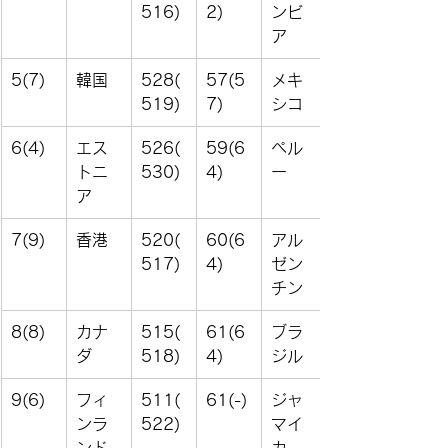
516)
2)
ンビ
ア
5(7)
韓国
528(
57(5
メキ
519)
7)
シコ
6(4)
エス
526(
59(6
ペル
トニ
530)
4)
ー
ア
7(9)
香港
520(
60(6
アル
517)
4)
ゼン
チン
8(8)
カナ
515(
61(6
ブラ
ダ
518)
4)
ジル
9(6)
フィ
511(
61(-)
ジャ
ンラ
522)
マイ