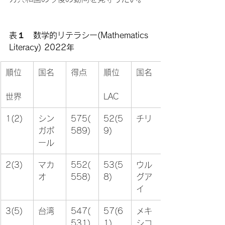
表１　数学的リテラシー(Mathematics 
Literacy) 2022年
順位

国名
得点
順位

国名
世界
LAC
1(2)
シン
575(
52(5
チリ
ガポ
589)
9)
ール
2(3)
マカ
552(
53(5
ウル
オ
558)
8)
グア
イ
3(5)
台湾
547(
57(6
メキ
531)
1)
シコ