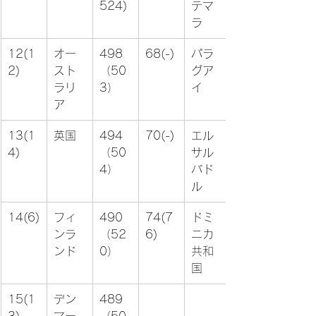
524)
テマ
ラ
12(1
オー
498
68(-)
パラ
2)
スト
（50
グア
ラリ
3）
イ
ア
13(1
英国
494
70(-)
エル
4)
（50
サル
4）
バド
ル
14(6)
フィ
490
74(7
ドミ
ンラ
（52
6)
ニカ
ンド
0）
共和
国
15(1
デン
489