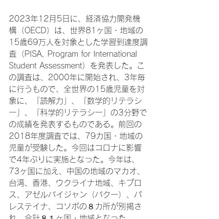
2023年12月5日に、経済協力開発機
構（OECD）は、世界81ヶ国・地域の
15歳69万人を対象とした学習到達度調
査（PISA, Program for International 
Student Assessment）を発表した。こ
の調査は、2000年に開始され、3年毎
に行うもので、全世界の15歳児童を対
象に、「読解力」、「数学的リテラシ
ー」、「科学的リテラシー」の3分野で
の成績を発表するものである。前回の
2018年度調査では、79カ国・地域の
児童が受験した。今回はコロナに影響
で4年ぶりに実施となった。今年は、
73ヶ国に加え、中国の地域のマカオ、
台湾、香港、ウクライナ地域、キプロ
ス、アゼルバイジャン（バクー）、パ
レステイナ、コソボの８カ所が別掲さ
れ、合計８１ヶ国・地域となった。
