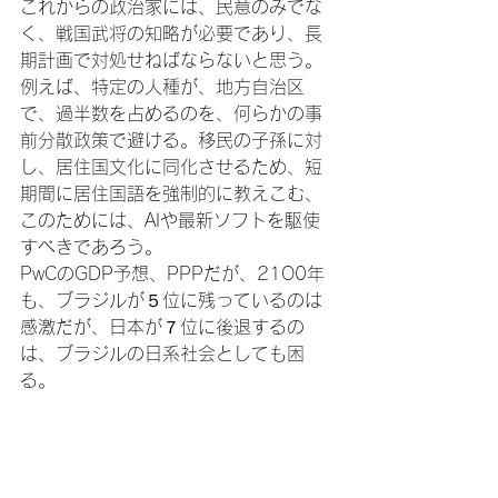
これからの政治家には、民意のみでな
く、戦国武将の知略が必要であり、長
期計画で対処せねばならないと思う。
例えば、特定の人種が、地方自治区
で、過半数を占めるのを、何らかの事
前分散政策で避ける。移民の子孫に対
し、居住国文化に同化させるため、短
期間に居住国語を強制的に教えこむ、
このためには、AIや最新ソフトを駆使
すべきであろう。

PwCのGDP予想、PPPだが、21O0年
も、ブラジルが５位に残っているのは
感激だが、日本が７位に後退するの
は、ブラジルの日系社会としても困
る。
