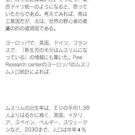
西ドイツ統一のようになると、思って
いたからである。考えてみれば、南は
工業国だが、北は、世界の野心者の垂
涎の的の資源国である。

ヨーロッパで、英国、ドイツ、フラン
スで、「新生児の半分はムスリムにな
っている」の情報にも驚いた。Pew 
Research centerのヨーロッパのムスリ
ム人口統計によれば、

ムスリムの出生率は、ＥＵの平均1.38
人よりはるかに高く、英国、イタリ
ア、スペイン、ベルギー、スウェーデ
ンなど、2030まで、人口は年率４％