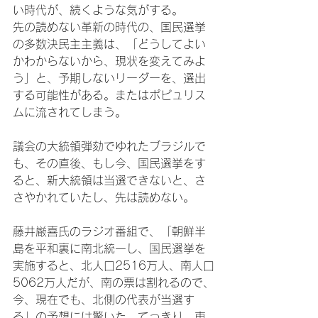
い時代が、続くような気がする。

先の読めない革新の時代の、国民選挙
の多数決民主主義は、「どうしてよい
かわからないから、現状を変えてみよ
う」と、予期しないリーダーを、選出
する可能性がある。またはポピュリス
ムに流されてしまう。

議会の大統領弾劾でゆれたブラジルで
も、その直後、もし今、国民選挙をす
ると、新大統領は当選できないと、さ
さやかれていたし、先は読めない。

藤井厳喜氏のラジオ番組で、「朝鮮半
島を平和裏に南北統一し、国民選挙を
実施すると、北人口2516万人、南人口
5062万人だが、南の票は割れるので、
今、現在でも、北側の代表が当選す
る」の予想には驚いた。てっきり、東