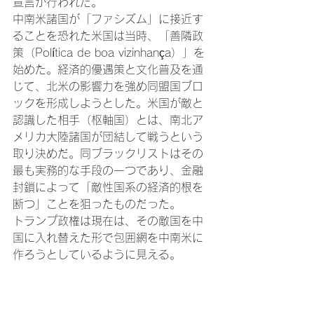
宣言が行われた。
中南米諸国が「ファシズム」に接近す
ることを恐れた米国は当時、「善隣政
策（Política de boa vizinhança）」を
始めた。経済的優遇策と文化普及を通
じて、北米の影響力を強め同盟国ブロ
ックを形成しようとした。米国が敵と
認識した相手（枢軸国）とは、南北ア
メリカ大陸諸国が団結して戦うという
取り決めだ。同ブラックリストはその
最も実務的な手段の一つであり、金融
封鎖によって「敵性国系の経済的根を
断つ」ことを狙ったものだった。
トランプ政権は現在は、その敵国を中
国に入れ替えた形で包囲網を中南米に
作ろうとしているように見える。