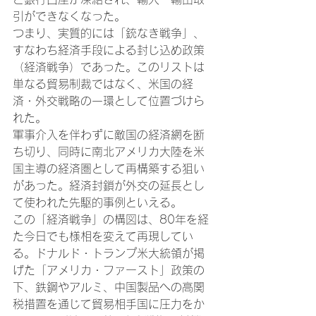
引ができなくなった。
つまり、実質的には「銃なき戦争」、
すなわち経済手段による封じ込め政策
（経済戦争）であった。このリストは
単なる貿易制裁ではなく、米国の経
済・外交戦略の一環として位置づけら
れた。
軍事介入を伴わずに敵国の経済網を断
ち切り、同時に南北アメリカ大陸を米
国主導の経済圏として再構築する狙い
があった。経済封鎖が外交の延長とし
て使われた先駆的事例といえる。
この「経済戦争」の構図は、80年を経
た今日でも様相を変えて再現してい
る。ドナルド・トランプ米大統領が掲
げた「アメリカ・ファースト」政策の
下、鉄鋼やアルミ、中国製品への高関
税措置を通じて貿易相手国に圧力をか