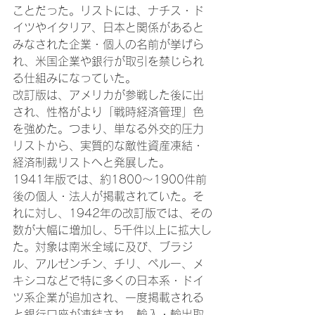
ことだった。リストには、ナチス・ド
イツやイタリア、日本と関係があると
みなされた企業・個人の名前が挙げら
れ、米国企業や銀行が取引を禁じられ
る仕組みになっていた。
改訂版は、アメリカが参戦した後に出
され、性格がより「戦時経済管理」色
を強めた。つまり、単なる外交的圧力
リストから、実質的な敵性資産凍結・
経済制裁リストへと発展した。
1941年版では、約1800～1900件前
後の個人・法人が掲載されていた。そ
れに対し、1942年の改訂版では、その
数が大幅に増加し、5千件以上に拡大し
た。対象は南米全域に及び、ブラジ
ル、アルゼンチン、チリ、ペルー、メ
キシコなどで特に多くの日本系・ドイ
ツ系企業が追加され、一度掲載される
と銀行口座が凍結され、輸入・輸出取