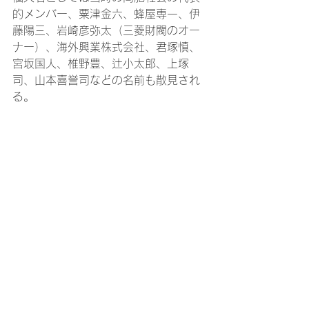
的メンバー、粟津金六、蜂屋専一、伊
藤陽三、岩崎彦弥太（三菱財閥のオー
ナー）、海外興業株式会社、君塚慎、
宮坂国人、椎野豊、辻小太郎、上塚
司、山本喜誉司などの名前も散見され
る。