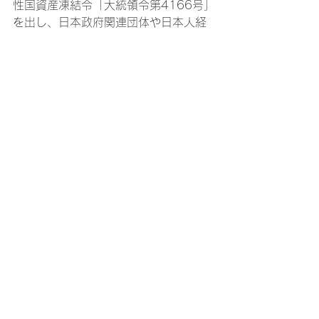
性国資産凍結令「大統領令第4166号」
を出し、日本政府関連団体や日本人経
営民間企業も連邦政府が送り込んだブ
ラジル人監督官の監視下に入った。
この法令を根拠に、国民に食料を供給
するコチア産業組合などの農協関係以
外の日系事業体の資産が凍結された。
例えば南米銀行、東山農場、東山銀
行、ブラジル拓殖組合、ブラ拓製糸、
海外興業株式会社、蜂谷商会、破魔商
会、伊藤陽三商会、リオ横浜正銀、ブ
ラスコット、東洋綿花、アマゾン拓
殖、野村農場、旧日本病院（現サンタ
クルス日本病院）など、主だった日系
の組織や企業が同法令を根拠に日系社
会の手を離れた。繁盛していた日系商
社や輸入業者は次々に閉鎖同然の状態
に追い込まれ、経営者を2世や現地人名
義に譲渡して生き延びる例もあった。