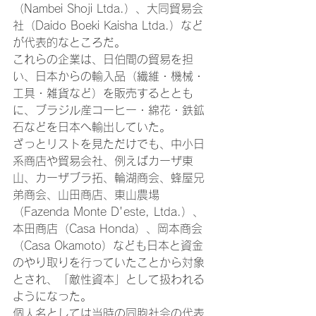
（Nambei Shoji Ltda.）、大同貿易会
社（Daido Boeki Kaisha Ltda.）など
が代表的なところだ。
これらの企業は、日伯間の貿易を担
い、日本からの輸入品（繊維・機械・
工具・雑貨など）を販売するととも
に、ブラジル産コーヒー・綿花・鉄鉱
石などを日本へ輸出していた。
ざっとリストを見ただけでも、中小日
系商店や貿易会社、例えばカーザ東
山、カーザブラ拓、輪湖商会、蜂屋兄
弟商会、山田商店、東山農場
（Fazenda Monte D'este, Ltda.）、
本田商店（Casa Honda）、岡本商会
（Casa Okamoto）なども日本と資金
のやり取りを行っていたことから対象
とされ、「敵性資本」として扱われる
ようになった。
個人名としては当時の同胞社会の代表