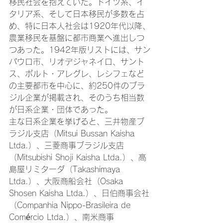
移民社会を抱えていた。ドイツ系、イ
タリア系、そして日本移民が多数を占
め、特に日本人社会は1920年代以降、
農業移民を基盤に都市商業へ進出しつ
つあった。1942年版リストには、サン
パウロ市、リオデジャネイロ、サント
ス、ポルト・アレグレ、レシフェなど
の主要都市を中心に、約250件のブラ
ジル企業が掲載され、そのうち相当数
が日系企業・団体であった。
主な日系企業を挙げると、三井物産ブ
ラジル支店（Mitsui Bussan Kaisha 
Ltda.）、三菱商事ブラジル支店
（Mitsubishi Shoji Kaisha Ltda.）、高
島屋リミターダ（Takashimaya 
Ltda.）、大阪商船会社（Osaka 
Shosen Kaisha Ltda.）、日伯商事会社
（Companhia Nippo-Brasileira de 
Comércio Ltda.）、南米商事