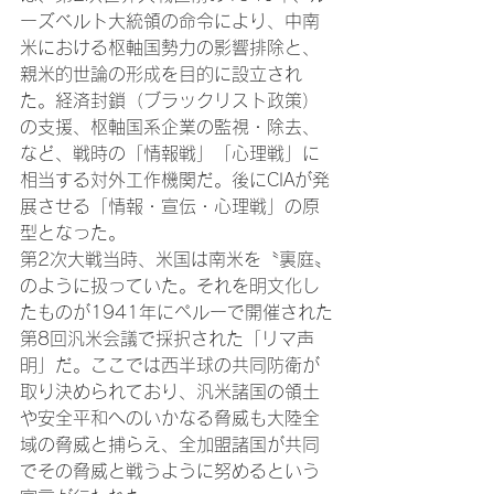
ーズベルト大統領の命令により、中南
米における枢軸国勢力の影響排除と、
親米的世論の形成を目的に設立され
た。経済封鎖（ブラックリスト政策）
の支援、枢軸国系企業の監視・除去、
など、戦時の「情報戦」「心理戦」に
相当する対外工作機関だ。後にCIAが発
展させる「情報・宣伝・心理戦」の原
型となった。
第2次大戦当時、米国は南米を〝裏庭〟
のように扱っていた。それを明文化し
たものが1941年にペルーで開催された
第8回汎米会議で採択された「リマ声
明」だ。ここでは西半球の共同防衛が
取り決められており、汎米諸国の領土
や安全平和へのいかなる脅威も大陸全
域の脅威と捕らえ、全加盟諸国が共同
でその脅威と戦うように努めるという