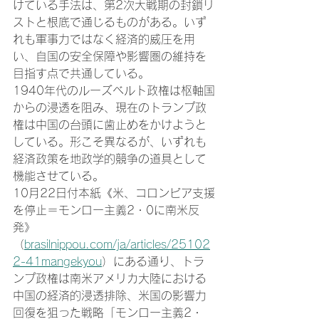
けている手法は、第2次大戦期の封鎖リ
ストと根底で通じるものがある。いず
れも軍事力ではなく経済的威圧を用
い、自国の安全保障や影響圏の維持を
目指す点で共通している。
1940年代のルーズベルト政権は枢軸国
からの浸透を阻み、現在のトランプ政
権は中国の台頭に歯止めをかけようと
している。形こそ異なるが、いずれも
経済政策を地政学的競争の道具として
機能させている。
10月22日付本紙《米、コロンビア支援
を停止＝モンロー主義2・0に南米反
発》
（
brasilnippou.com/ja/articles/25102
2-41mangekyou
）にある通り、トラ
ンプ政権は南米アメリカ大陸における
中国の経済的浸透排除、米国の影響力
回復を狙った戦略「モンロー主義2・