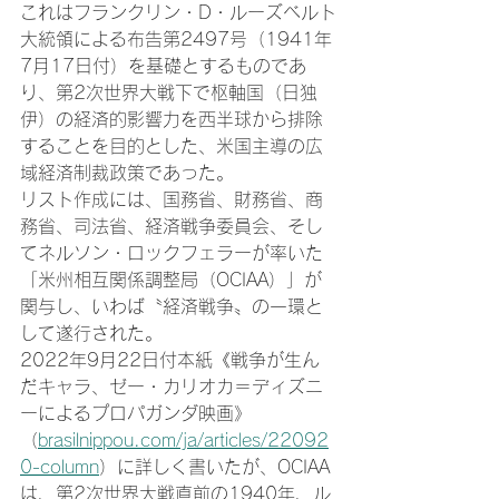
これはフランクリン・D・ルーズベルト
大統領による布告第2497号（1941年
7月17日付）を基礎とするものであ
り、第2次世界大戦下で枢軸国（日独
伊）の経済的影響力を西半球から排除
することを目的とした、米国主導の広
域経済制裁政策であった。
リスト作成には、国務省、財務省、商
務省、司法省、経済戦争委員会、そし
てネルソン・ロックフェラーが率いた
「米州相互関係調整局（OCIAA）」が
関与し、いわば〝経済戦争〟の一環と
して遂行された。
2022年9月22日付本紙《戦争が生ん
だキャラ、ゼー・カリオカ＝ディズニ
ーによるプロパガンダ映画》
（
brasilnippou.com/ja/articles/22092
0-column
）に詳しく書いたが、OCIAA
は、第2次世界大戦直前の1940年、ル