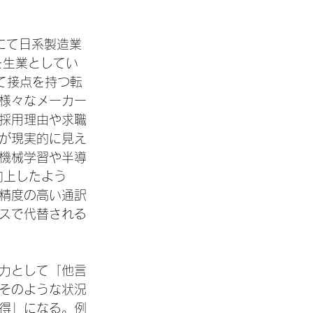
トにて日系製造業
を生業としてい
て接点を持つ転
様々なメーカー
採用理由や求職
が現実的に見え
機械学習や半導
向上したよう
精度の高い通訳
スで代替される
力として「他言
そのような状況
得」になる。例