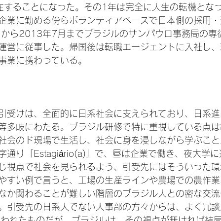
在することになった。その1年は完全に人生の転機とな
企業に勤める傍らボランティアベースで日本側の採用・
2月から2013年7月までブラジルのサンパウロ事務局の
運営に従事した。帰国後は転職エージェントに入社し、
事業に携わっている。

引受けは、全面的に日系社会に支えられており、日系進
等多岐にわたる。ブラジル研修で特に重視している点は
社会のド現場で生活し、社会に身を浸しながら学ぶこと
り「Estagiário(a)」で、昼は企業で働き、夜大学
じ視点で社会を見られるよう、引受先にはそういった環
やすい例で言うと、工場の生産ラインや農場での農作業
なか関わることが難しい階層のブラジル人との密な交流
。引受先の日系人でない人事部の方々からは、よく冗談
!」と言われたものだが、ブラジルは、その視点が無ければ結