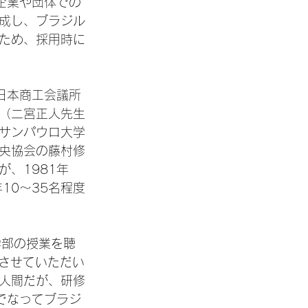
企業や団体での
成し、ブラジル
ため、採用時に
日本商工会議所
（二宮正人先生
サンパウロ大学
央協会の藤村修
、1981年
10〜35名程度
学部の授業を聴
で研修させていただい
人間だが、研修
でなってブラジ