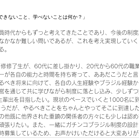
できないこと、学べないことは何か？」
員時代からもずっと考えてきたことであり、今後の制度
なかなか難しい問いであるが、これを考え実現していく
。

研修修了生が、60代に差し掛かり、20代から60代の職
ーが各自の能力と時間を持ち寄って、ああだこうだと言
るべき将来に向けて、各自の人生経験やブラジル経験か
営を通じて共に学びながら制度に落とし込み、少しずつ
了生輩出を目指したい。現状のペースでいくと1000名に
そうだが、やるべきことをちゃんとやってそこに到達し
の他既に他界された重鎮の関係者の方々にも少しは認め
頑張りたい。また、一緒にガチンコブラジル制度の設計
時募集しているため、お声かけいただけると大変ありが