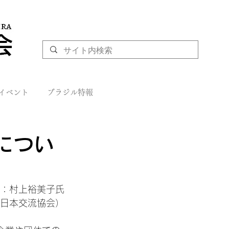
イベント
ブラジル特報
につい
：村上裕美子氏

日本交流協会）