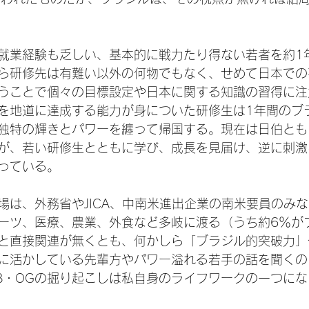
就業経験も乏しい、基本的に戦力たり得ない若者を約1
ら研修先は有難い以外の何物でもなく、せめて日本での
うことで個々の目標設定や日本に関する知識の習得に注
を地道に達成する能力が身についた研修生は1年間のブ
独特の輝きとパワーを纏って帰国する。現在は日伯とも
が、若い研修生とともに学び、成長を見届け、逆に刺激
っている。

場は、外務省やJICA、中南米進出企業の南米要員のみ
ーツ、医療、農業、外食など多岐に渡る（うち約6％が
と直接関連が無くとも、何かしら「ブラジル的突破力」
に活かしている先輩方やパワー溢れる若手の話を聞くの
B・OGの掘り起こしは私自身のライフワークの一つにな