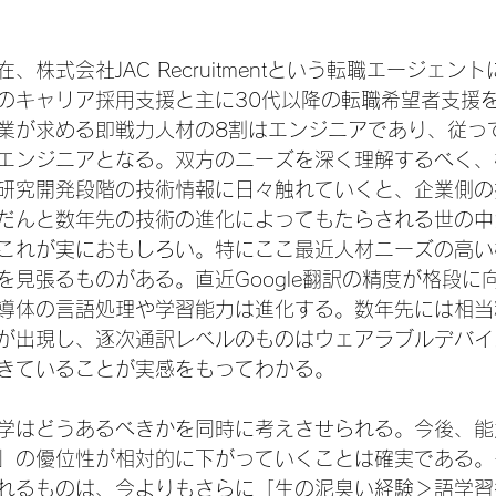
、株式会社JAC Recruitmentという転職エージェン
のキャリア採用支援と主に30代以降の転職希望者支援
業が求める即戦力人材の8割はエンジニアであり、従っ
エンジニアとなる。双方のニーズを深く理解するべく、
研究開発段階の技術情報に日々触れていくと、企業側の
だんと数年先の技術の進化によってもたらされる世の中
これが実におもしろい。特にここ最近人材ニーズの高い
を見張るものがある。直近Google翻訳の精度が格段に
導体の言語処理や学習能力は進化する。数年先には相当
が出現し、逐次通訳レベルのものはウェアラブルデバイ
きていることが実感をもってわかる。

学はどうあるべきかを同時に考えさせられる。今後、能
」の優位性が相対的に下がっていくことは確実である。
れるものは、今よりもさらに「生の泥臭い経験＞語学習