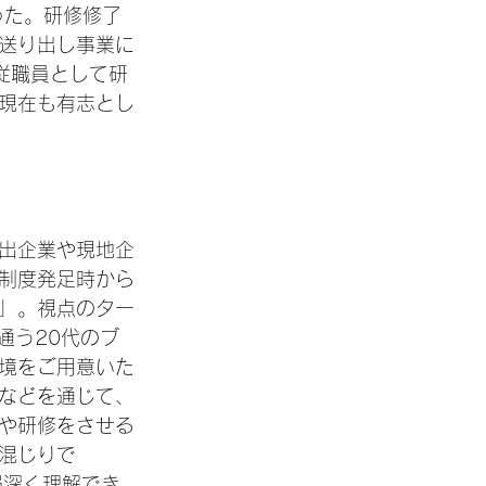
った。研修修了
送り出し事業に
専従職員として研
現在も有志とし
出企業や現地企
制度発足時から
」。視点のター
に通う20代のブ
境をご用意いた
などを通じて、
や研修をさせる
混じりで
局深く理解でき