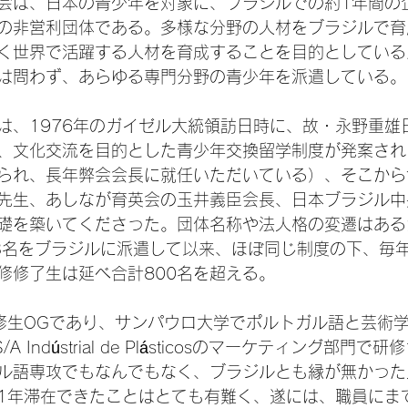
会は、日本の青少年を対象に、ブラジルでの約1年間の
の非営利団体である。多様な分野の人材をブラジルで育
く世界で活躍する人材を育成することを目的としている
は問わず、あらゆる専門分野の青少年を派遣している。

は、1976年のガイゼル大統領訪日時に、故・永野重雄
、文化交流を目的とした青少年交換留学制度が発案され
られ、長年弊会会長に就任いただいている）、そこから
先生、あしなが育英会の玉井義臣会長、日本ブラジル中
礎を築いてくださった。団体名称や法人格の変遷はあるが
3名をブラジルに派遣して以来、ほぼ同じ制度の下、毎年
修修了生は延べ合計800名を超える。

研修生OGであり、サンパウロ大学でポルトガル語と芸術
/A Indústrial de Plásticosのマーケティング部門
ル語専攻でもなんでもなく、ブラジルとも縁が無かった
1年滞在できたことはとても有難く、遂には、職員にま