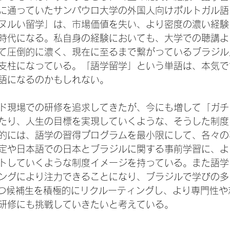
に通っていたサンパウロ大学の外国人向けポルトガル語
ヌルい留学」は、市場価値を失い、より密度の濃い経験
時代になる。私自身の経験においても、大学での聴講よりS
て圧倒的に濃く、現在に至るまで繋がっているブラジル
支柱になっている。「語学留学」という単語は、本気で
語になるのかもしれない。

ド現場での研修を追求してきたが、今にも増して「ガチ
たり、人生の目標を実現していくような、そうした制度
的には、語学の習得プログラムを最小限にして、各々の
定や日本語での日本とブラジルに関する事前学習に、よ
トしていくような制度イメージを持っている。また語学
ングにより注力できることになり、ブラジルで学びの多
持つ候補生を積極的にリクルーティングし、より専門性や
研修にも挑戦していきたいと考えている。
