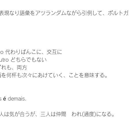
表現なり語彙をアツランダムながら引例して、ポルトガ
 outro 代わりばんこに、交互に
 outro どちらでもない
 いずれも、両方
tras 酒を何杯も次々にあけていく、ことを意味する。
s é demais.
人は気が合うが、三人は仲間　われ(過度)になる。
