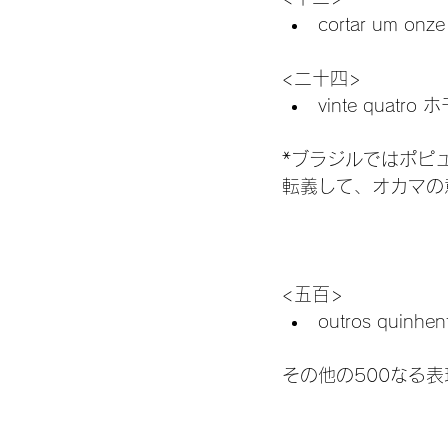
cortar um
<二十四>
vinte quatro
*ブラジルではポピュラ
転義して、オカマの意
<五百>
outros quinhen
その他の500なる