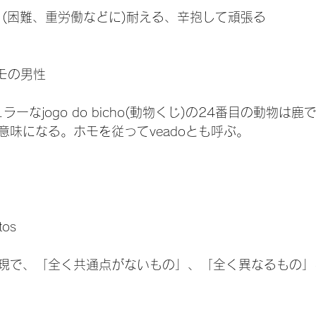
 onze (困難、重労働などに)耐える、辛抱して頑張る
 ホモの男性
ーなjogo do bicho(動物くじ)の24番目の動物は
味になる。ホモを従ってveadoとも呼ぶ。

tos
表現で、「全く共通点がないもの」、「全く異なるもの」