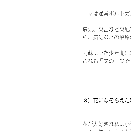
ゴマは通常ポルトガル語
病気、災害など災厄を
ら、病気などの治療
阿蘇にいた少年期に
これも呪文の一つで
３）花になぞらえた
花が大好きな私は小