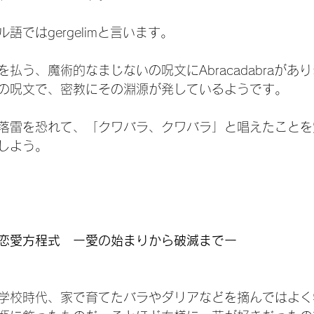
ではgergelimと言います。

払う、魔術的なまじないの呪文にAbracadabraがあ
の呪文で、密教にその淵源が発しているようです。

落雷を恐れて、「クワバラ、クワバラ」と唱えたことを
しよう。

恋愛方程式　ー愛の始まりから破滅までー
学校時代、家で育てたバラやダリアなどを摘んではよく