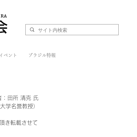
イベント
ブラジル特報
：田所 清克 氏

大学名誉教授）
頂き転載させて