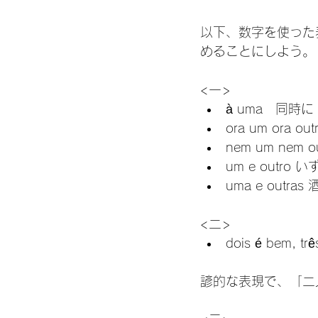
以下、数字を使った
めることにしよう。

<一>
à uma　同時に
ora um ora
nem um nem
um e outro
uma e ou
<二>
dois é bem, trê
諺的な表現で、「二