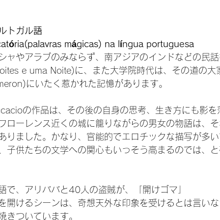
ルトガル語
catória(palavras mágicas) na língua portuguesa
シャやアラブのみならず、南アジアのインドなどの民話
 noites e uma Noite)に、また大学院時代は、その道
meron)にいたく惹かれた記憶があります。

 Boccacioの作品は、その後の自身の思考、生き方にも
フローレンス近くの城に籠りながらの男女の物語は、そ
ありました。かなり、官能的でエロチックな描写が多い
、子供たちの文学への関心もいっそう高まるのでは、と
語で、アリババと40人の盗賊が、「開けゴマ」
を開けるシーンは、奇想天外な印象を受けるとは言いな
焼きついています。
