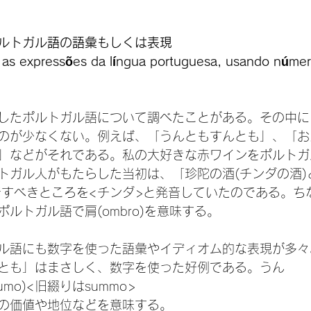
ルトガル語の語彙もしくは表現
 as expressões da língua portuguesa, usando númer
したポルトガル語について調べたことがある。その中に
のが少なくない。例えば、「うんともすんとも」、「お
」などがそれである。私の大好きな赤ワインをポルトガル語
ポルトガル人がもたらした当初は、「珍陀の酒(チンダの酒
音すべきところを<チンダ>と発音していたのである。ち
ルトガル語で肩(ombro)を意味する。

ル語にも数字を使った語彙やイディオム的な表現が多々
とも」はまさしく、数字を使った好例である。うん
mo)<旧綴りはsummo>
の価値や地位などを意味する。
