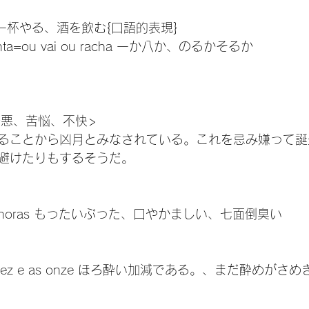
ito 一杯やる、酒を飲む{口語的表現}
itenta=ou vai ou racha 一か八か、のるかそるか
 <嫌悪、苦悩、不快>
ることから凶月とみなされている。これを忌み嫌って誕
避けたりもするそうだ。

nove horas もったいぶった、口やかましい、七面倒臭い
e as dez e as onze ほろ酔い加減である。、まだ酔めが