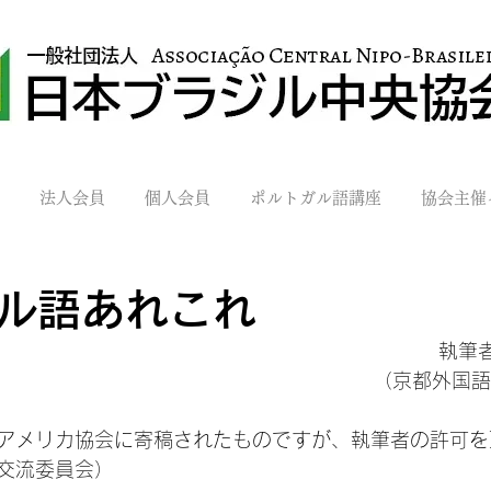
法人会員
個人会員
ポルトガル語講座
協会主催
ル語あれこれ
執筆者
（京都外国語
アメリカ協会に寄稿されたものですが、執筆者の許可を
交流委員会）
