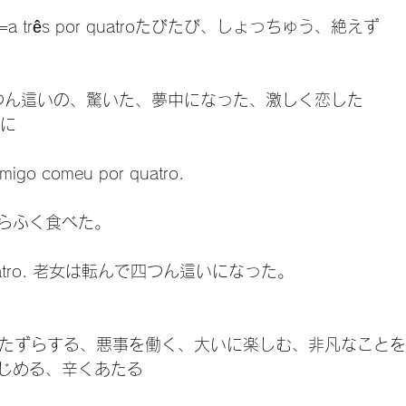
dois =a três por quatroたびたび、しょっちゅう、絶えず
o　四つん這いの、驚いた、夢中になった、激しく恋した
いに
amigo comeu por quatro.

らふく食べた。

de quatro. 老女は転んで四つん這いになった。

 sete いたずらする、悪事を働く、大いに楽しむ、非凡なこ
じめる、辛くあたる