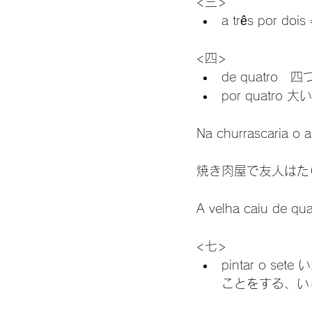
<三>
a três por 
<四>
de quatr
por quatro 大
Na churrascaria o 
焼き肉屋で友人はた
A velha caiu 
<七>
pintar o
ことをする、い