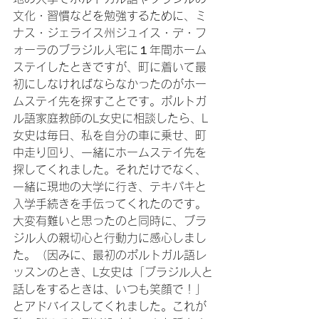
文化・習慣などを勉強するために、ミ
ナス・ジェライス州ジュイス・デ・フ
ォーラのブラジル人宅に１年間ホーム
ステイしたときですが、町に着いて最
初にしなければならなかったのがホー
ムステイ先を探すことです。ポルトガ
ル語家庭教師のL女史に相談したら、L
女史は毎日、私を自分の車に乗せ、町
中走り回り、一緒にホームステイ先を
探してくれました。それだけでなく、
一緒に現地の大学に行き、テキパキと
入学手続きを手伝ってくれたのです。
大変有難いと思ったのと同時に、ブラ
ジル人の親切心と行動力に感心しまし
た。（因みに、最初のポルトガル語レ
ッスンのとき、L女史は「ブラジル人と
話しをするときは、いつも笑顔で！」
とアドバイスしてくれました。これが