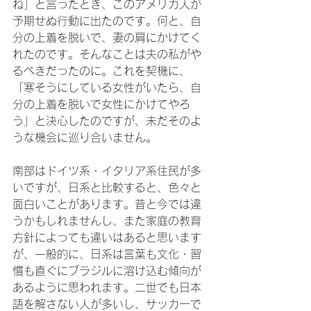
ね」と言ったとき、このアメリカ人が
予期せぬ行動に出たのです。何と、自
分の上着を脱いで、妻の肩にかけてく
れたのです。そんなことは夫の私がや
るべきだったのに。これを契機に、
「寒そうにしている女性がいたら、自
分の上着を脱いで女性にかけてやろ
う」と決心したのですが、未だそのよ
うな機会に巡り合いません。

南部はドイツ系・イタリア系住民が多
いですが、日系と比較すると、色々と
面白いことがあります。昔と今では違
うかもしれませんし、また家庭の教育
方針によっても違いはあると思います
が、一般的に、日系は言葉も文化・習
慣も直ぐにブラジルに溶け込む傾向が
あるように思われます。二世でも日本
語を解さない人が多いし、サッカーで