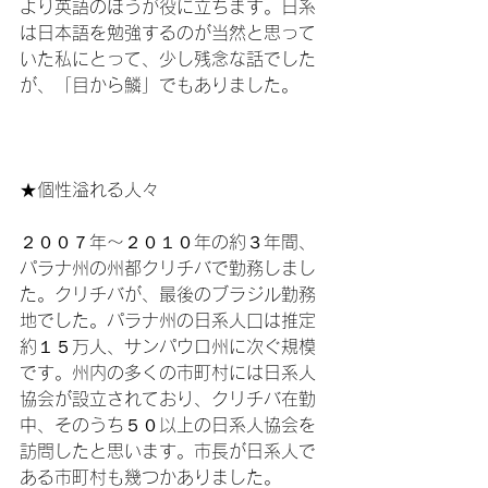
より英語のほうが役に立ちます。日系
は日本語を勉強するのが当然と思って
いた私にとって、少し残念な話でした
が、「目から鱗」でもありました。

★個性溢れる人々

２００７年～２０１０年の約３年間、
パラナ州の州都クリチバで勤務しまし
た。クリチバが、最後のブラジル勤務
地でした。パラナ州の日系人口は推定
約１５万人、サンパウロ州に次ぐ規模
です。州内の多くの市町村には日系人
協会が設立されており、クリチバ在勤
中、そのうち５０以上の日系人協会を
訪問したと思います。市長が日系人で
ある市町村も幾つかありました。
