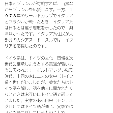
日本とブラジルが対戦すれば、当然な
がらブラジルを応援します。一方、１
９７８年のワールドカップでイタリア
とブラジルが戦ったとき、イタリア系
は日系とは違う態度を示したので、興
味深かったです。イタリア系住民が大
部分のカシアス・ド・スルでは、イタ
リアを応援したのです。

ドイツ系は、ドイツの文化・習慣を次
世代に継承しようとする意識が強いよ
うに思われます。ポルトアレグレ勤務
時代、上司の家に二人の女中（ドイツ
系４世）がいましたが、彼女たちはド
イツ語を解し、話を他人に聞かれたく
ないときはお互いにドイツ語で話して
いました。実家のある田舎（モンテネ
グロ）ではドイツ語が通じ、実家では
ドイツ語で話しているとのことでし