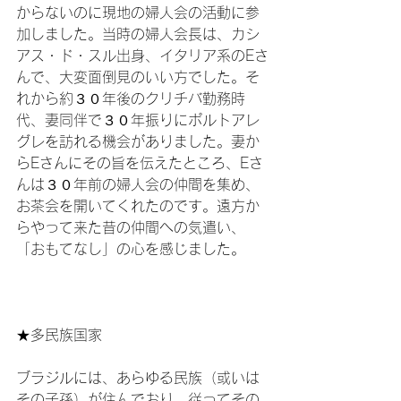
からないのに現地の婦人会の活動に参
加しました。当時の婦人会長は、カシ
アス・ド・スル出身、イタリア系のEさ
んで、大変面倒見のいい方でした。そ
れから約３０年後のクリチバ勤務時
代、妻同伴で３０年振りにポルトアレ
グレを訪れる機会がありました。妻か
らEさんにその旨を伝えたところ、Eさ
んは３０年前の婦人会の仲間を集め、
お茶会を開いてくれたのです。遠方か
らやって来た昔の仲間への気遣い、
「おもてなし」の心を感じました。

★多民族国家

ブラジルには、あらゆる民族（或いは
その子孫）が住んでおり、従ってその