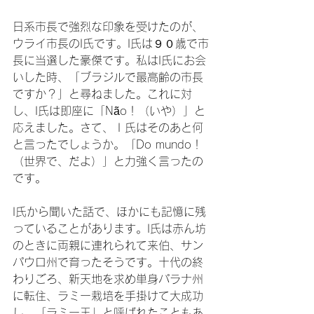
日系市長で強烈な印象を受けたのが、
ウライ市長のI氏です。I氏は９０歳で市
長に当選した豪傑です。私はI氏にお会
いした時、「ブラジルで最高齢の市長
ですか？」と尋ねました。これに対
し、I氏は即座に「Não！（いや）」と
応えました。さて、Ｉ氏はそのあと何
と言ったでしょうか。「Do mundo！
（世界で、だよ）」と力強く言ったの
です。

I氏から聞いた話で、ほかにも記憶に残
っていることがあります。I氏は赤ん坊
のときに両親に連れられて来伯、サン
パウロ州で育ったそうです。十代の終
わりごろ、新天地を求め単身パラナ州
に転住、ラミー栽培を手掛けて大成功
し、「ラミー王」と呼ばれたこともあ