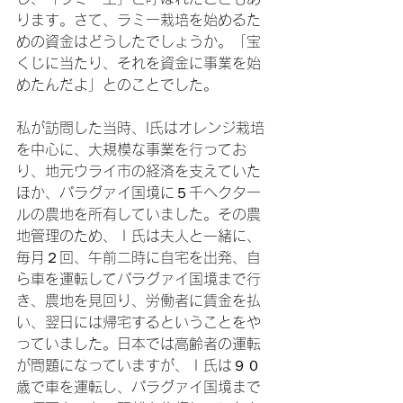
ります。さて、ラミー栽培を始めるた
めの資金はどうしたでしょうか。「宝
くじに当たり、それを資金に事業を始
めたんだよ」とのことでした。

私が訪問した当時、I氏はオレンジ栽培
を中心に、大規模な事業を行ってお
り、地元ウライ市の経済を支えていた
ほか、パラグァイ国境に５千ヘクター
ルの農地を所有していました。その農
地管理のため、Ｉ氏は夫人と一緒に、
毎月２回、午前二時に自宅を出発、自
ら車を運転してパラグァイ国境まで行
き、農地を見回り、労働者に賃金を払
い、翌日には帰宅するということをや
っていました。日本では高齢者の運転
が問題になっていますが、Ｉ氏は９０
歳で車を運転し、パラグァイ国境まで