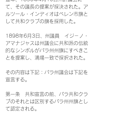
て、その議長の提案が採決された。ア
ルツール・インディオはベレン市旗と
して共和クラブの旗を採用した。

1898年6月3日、州議員　イジ－ノ・
アマナジャスは州議会に共和派の伝統
的なシンボルがパラ州州旗にすべきこ
とを提案し、満場一致で採択された。

その内容は下記：パラ州議会は下記を
宣言する。

第一条　共和宣言の前、パラ共和クラ
ブのそれとは区別するパラ州州旗とし
て認定される。

1890年4月10日市旗として採択され
た。
