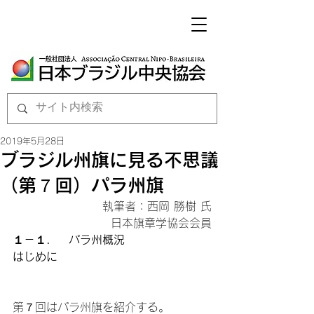
2019年5月28日
ブラジル州旗に見る不思議
（第７回）パラ州旗
執筆者：西岡 勝樹 氏

日本旗章学協会会員
１－１．　パラ州概況
はじめに
第７回はパラ州旗を紹介する。
