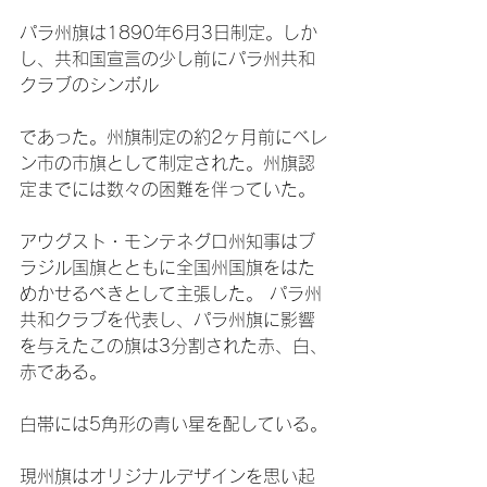
パラ州旗は1890年6月3日制定。しか
し、共和国宣言の少し前にパラ州共和
クラブのシンボル

であった。州旗制定の約2ヶ月前にベレ
ン市の市旗として制定された。州旗認
定までには数々の困難を伴っていた。

アウグスト・モンテネグロ州知事はブ
ラジル国旗とともに全国州国旗をはた
めかせるべきとして主張した。 パラ州
共和クラブを代表し、パラ州旗に影響
を与えたこの旗は3分割された赤、白、
赤である。

白帯には5角形の青い星を配している。

現州旗はオリジナルデザインを思い起