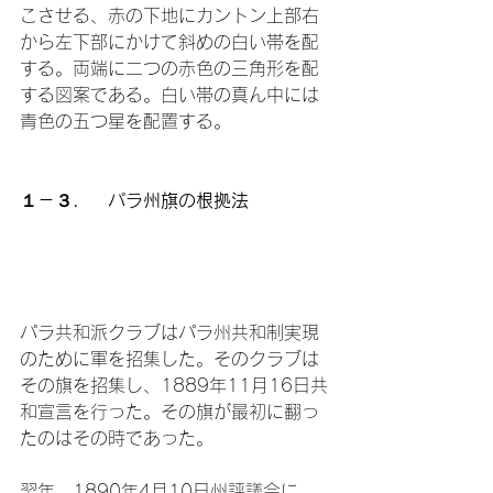
こさせる、赤の下地にカントン上部右
から左下部にかけて斜めの白い帯を配
する。両端に二つの赤色の三角形を配
する図案である。白い帯の真ん中には
青色の五つ星を配置する。

１－３．　パラ州旗の根拠法
パラ共和派クラブはパラ州共和制実現
のために軍を招集した。そのクラブは
その旗を招集し、1889年11月16日共
和宣言を行った。その旗が最初に翻っ
たのはその時であった。

翌年、1890年4月10日州評議会に