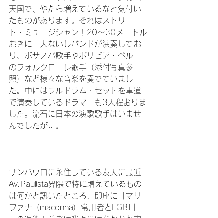
天国で、やたら増えているなと気付い
たものがあります。それはストリー
ト・ミュージシャン！20～30メートル
おきに一人ないしバンドが演奏してお
り、ボサノバ歌手やボリビア・ペルー
のフォルクローレ歌手（添付写真参
照）など様々な音楽を奏でていまし
た。中にはフルドラム・セットを車道
で演奏しているドラマーも3人程おりま
した。流石に日本の演歌歌手はいませ
んでしたが…。

サンパウロに永住している友人に最近
Av.Paulista界隈で特に増えているもの
は何かと訊いたところ、即座に「マリ
ファナ（maconha）常用者とLGBT」