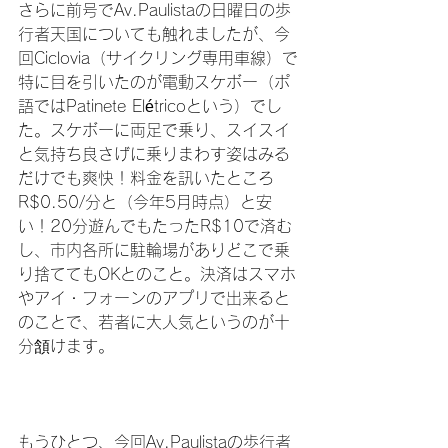
さらに前号でAv.Paulistaの日曜日の歩
行者天国についても触れましたが、今
回Ciclovia（サイクリング専用車線）で
特に目を引いたのが電動スケボー（ポ
語ではPatinete Elétricoという）でし
た。スケボーに両足で乗り、スイスイ
と気持ち良さげに乗りまわす姿はみる
だけでも爽快！料金を訊いたところ
R$0.50/分と（今年5月時点）と安
い！20分遊んでもたったR$10で済む
し、市内各所に駐輪場がありどこで乗
り捨ててもOKとのこと。決済はスマホ
やアイ・フォーンのアプリで出来ると
のことで、若者に大人気というのが十
分頷けます。

もうひとつ、今回Av.Paulistaの歩行者