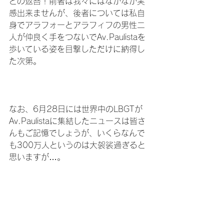
との返答！前者は我々にはなかなか実
感出来ませんが、後者については私自
身でアラフォーとアラフィフの男性二
人が仲良く手をつないでAv.Paulistaを
歩いている姿を目撃しただけに納得し
た次第。

なお、6月28日には世界中のLBGTが
Av.Paulistaに集結したニュースは皆さ
んもご記憶でしょうが、いくらなんで
も300万人というのは大袈裟過ぎると
思いますが…。

ところで今回の訪伯は往復United 
Airlineを使用しましたが、同社のハブ空