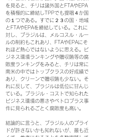
を見ると、チリは諸外国とFTAやEPA
を積極的に締結しTPPでも提唱４か国
の１つである。すでに２３の国・地域
とFTAやEPAを締結している。これに
対し、ブラジルは、メルコスル・ルー
ルの制約もこれあり、FTAやEPAにそ
れほど熱心ではないように思える。ビ
ジネス環境ランキングや贈収賄等の腐
敗度ランキングをみると、チリは常に
南米の中ではトップクラスの好成績で
あり、クリーンで贈収賄も少ない。そ
れに反して、ブラジルは低位に甘んじ
ている。ブラジル・コストで知られた
ビジネス環境の悪さやペトロブラス事
件に見られるごとく腐敗度も高い。

結論的に言うと、ブラジル人のプライ
ドが許さないかも知れないが、最も近