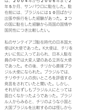
は、２００４年から２００６年まで２
年５か月、サンパウロに駐在した。駐
在前には、ブラジルには１０回ばかり
出張や旅行をした経験があった。２つ
の国に駐在した経験から両国の国情や
国民性につき比較したい。

私のサンテイアゴ駐在時代の日本国大
使はK大使であった。K大使は、チリを
大いに気に入っておられ、日本人駐在
員の中では大変人望のある立派な大使
であった。その後、チリから直接ブラ
ジル大使になられた。ブラジルでは、
チリやチリ人の良いところを評価する
発言をされていたと聞いた。しかし、
それが必ずしもブラジル人にとっては
面白くなかったようであった。ブラジ
ル人からみると、チリのような小国と
大国ブラジルを比較するのは怪しから