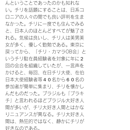
んということであったのかも知れな
い。チリを話題にすることは、日系コ
ロニアの人々の間でも良い評判を生ま
なかった。チリに一度でも住んでみる
と、日本人のほとんどすべてが魅了さ
れる。気候は良いし、チリ人は美男美
女が多く、優しく勤勉である。東京に
戻ってから、「チリ・カマラOB会」と
いうチリ駐在員経験者を対象に年に２
回の会合を組織していたが、一言声を
かけると、毎回、在日チリ大使、在伯
日本大使経験者等４０名から６０名の
参加者が簡単に集まり、チリを懐かし
んだものだった。ブラジルも「ブラキ
チ」と言われるほどブラジル大好き人
間が多いが、チリ大好き人間とはかな
りニュアンスが異なる。チリ大好き人
間は、熱狂的ではなく、静かにチリが
好きなのである。
