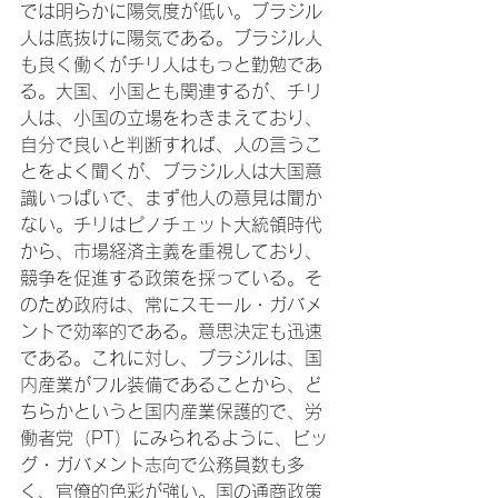
では明らかに陽気度が低い。ブラジル
人は底抜けに陽気である。ブラジル人
も良く働くがチリ人はもっと勤勉であ
る。大国、小国とも関連するが、チリ
人は、小国の立場をわきまえており、
自分で良いと判断すれば、人の言うこ
とをよく聞くが、ブラジル人は大国意
識いっぱいで、まず他人の意見は聞か
ない。チリはピノチェット大統領時代
から、市場経済主義を重視しており、
競争を促進する政策を採っている。そ
のため政府は、常にスモール・ガバメ
ントで効率的である。意思決定も迅速
である。これに対し、ブラジルは、国
内産業がフル装備であることから、ど
ちらかというと国内産業保護的で、労
働者党（PT）にみられるように、ビッ
グ・ガバメント志向で公務員数も多
く、官僚的色彩が強い。国の通商政策