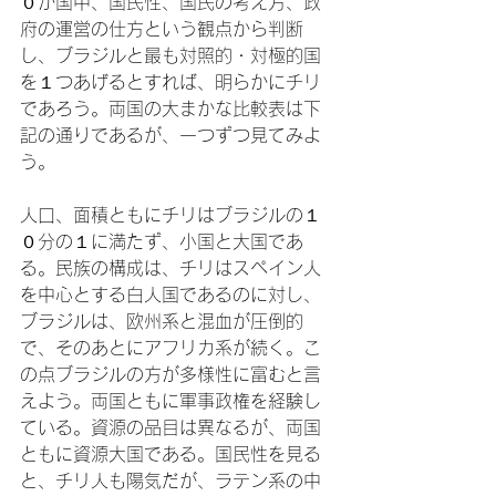
０か国中、国民性、国民の考え方、政
府の運営の仕方という観点から判断
し、ブラジルと最も対照的・対極的国
を１つあげるとすれば、明らかにチリ
であろう。両国の大まかな比較表は下
記の通りであるが、一つずつ見てみよ
う。

人口、面積ともにチリはブラジルの１
０分の１に満たず、小国と大国であ
る。民族の構成は、チリはスペイン人
を中心とする白人国であるのに対し、
ブラジルは、欧州系と混血が圧倒的
で、そのあとにアフリカ系が続く。こ
の点ブラジルの方が多様性に富むと言
えよう。両国ともに軍事政権を経験し
ている。資源の品目は異なるが、両国
ともに資源大国である。国民性を見る
と、チリ人も陽気だが、ラテン系の中