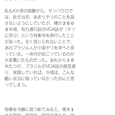
私もK大使の経験から、サンパウロで
は，赴任当初、あまりチリのことを話
さないようにしていたが、確か２００
５年頃、有力週刊誌のVEJA誌が「チリ
に学ぶ」という特集号を発行したこと
があった。全く信じられないことで、
あのブラジル人が小国チリを学べと言
っている。一体何が起こっているのか
大変驚いたものだった。あれから１０
年たつが、ブラジルがVEJA誌の提言通
り、実践していれば、今頃は、こんな
酷い状況に陥っていなかったのにと思
ってしまう。

物事を冷静に見つめてみると、南米１