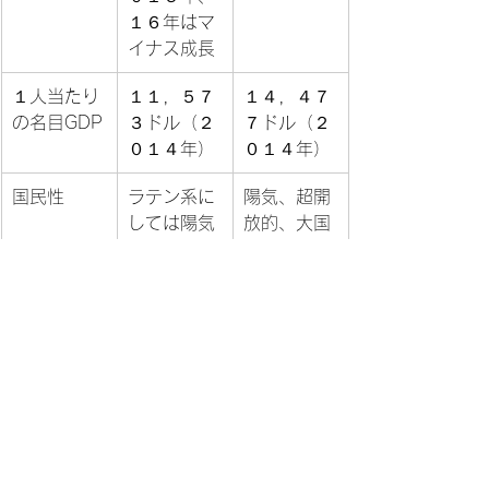
１６年はマ
イナス成長
１人当たり
１１，５７
１４，４７
の名目GDP
３ドル（２
７ドル（２
０１４年）
０１４年）
国民性
ラテン系に
陽気、超開
しては陽気
放的、大国
度低い、勤
の通例とし
勉、小国の
て人の言う
立場を良く
ことをほと
わきまえて
んど聞かな
いる。人の
い
言うことを
よく聞く
政府の規模
Big 
Small 
Governmen
Governmen