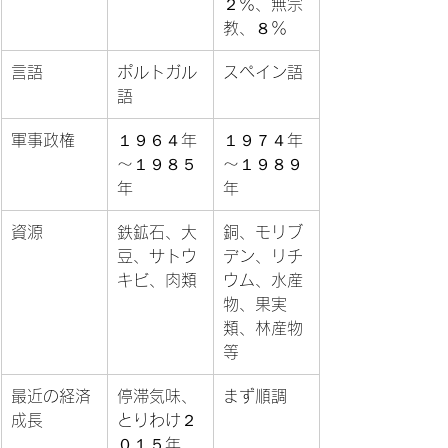
２％、無宗
教、８％
言語
ポルトガル
スペイン語
語
軍事政権
１９６４年
１９７４年
～１９８５
～１９８９
年
年
資源
鉄鉱石、大
銅、モリブ
豆、サトウ
デン、リチ
キビ、肉類
ウム、水産
物、果実
類、林産物
等
最近の経済
停滞気味、
まず順調
成長
とりわけ２
０１５年、