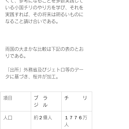
くて、参考になることを多数実践して
いる小国チリのやり方を学び、それを
実践すれば、その将来は明るいものに
なること請け合いである。

両国の大まかな比較は下記の表のとお
りである。

「出所」外務省及びジェトロ等のデー
項目
ブ　ラ　
チ　　　リ
ジ　ル
人口
約２億人
１７７６万
人