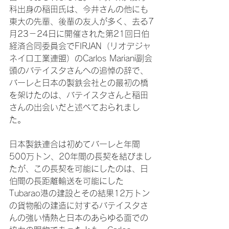
科出身の稲田氏は、今井さんの他にも
東大の先輩、後輩の友人が多く、去る7
月23－24日に開催された第21回日伯
経済合同委員会でFIRJAN（リオデジャ
ネイロ工業連盟）のCarlos Mariani副会
頭のバテイスタさんへの追悼の辞で、
バーレと日本の製鉄会社との最初の橋
を架けたのは、バテイスタさんと稲田
さんの出会いだと述べておられまし
た。

日本製鉄連合は初めてバーレと年間
500万トン、20年間の長契を結びまし
たが、この長契を可能にしたのは、日
伯間の長距離輸送を可能にした
Tubarao港の建設とその結果12万トン
の貨物船の建造に対するバテイスタさ
んの強い情熱と日本のあらゆる面での