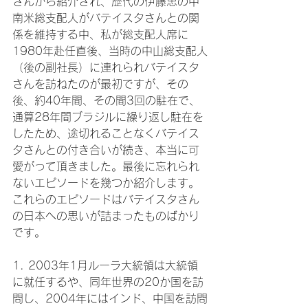
さんから紹介され、歴代の伊藤忠の中
南米総支配人がバテイスタさんとの関
係を維持する中、私が総支配人席に
1980年赴任直後、当時の中山総支配人
（後の副社長）に連れられバテイスタ
さんを訪ねたのが最初ですが、その
後、約40年間、その間3回の駐在で、
通算28年間ブラジルに繰り返し駐在を
したため、途切れることなくバテイス
タさんとの付き合いが続き、本当に可
愛がって頂きました。最後に忘れられ
ないエピソードを幾つか紹介します。
これらのエピソードはバテイスタさん
の日本への思いが詰まったものばかり
です。

1. 2003年1月ルーラ大統領は大統領
に就任するや、同年世界の20か国を訪
問し、2004年にはインド、中国を訪問