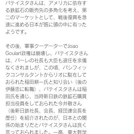
バテイスタさんは、アメリカに依存す
る鉄鉱石の販売先の多角化を考え、第
二のマーケットとして、戦後復興を急
速に進める日本が既に頭の中に有った
ようです。

その後、軍事クーデーターでJoao 
Goulart政権は崩壊し、バテイスタさん
は、バーレの社長も大臣も退任を余儀
なくされましが、この頃、パシフィッ
クコンサルタントからリオに駐在して
おられた稲田耕一氏と知り会い（後の
伊藤忠に転職）、バテイスタさんは稲
田氏を通じ、当時新日鉄の鉄鉱石購買
担当役員をしておられた今井敬さん
（後新日鉄社長、会長、経団連会長を
歴任）を紹介されたのが、日本との関
係の始まりだとバテイスタさんは良く
言っておられました。一高、東大数学