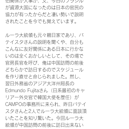
伯関係が大事か、又、今日のブラジル
が資源大国になったのは日本の官民の
協力が有ったからだと凄い勢いで説明
されたことを今でも覚えています。

ルーラ大統領も元々親日家であり、バ
テイスタさんの説明を聞くや、自分も
こんなに友好関係にある日本に行かな
いのは全くおかしいとして、その場で
官房長官を呼び、俺は中国訪問の前後
どちらかで訪日するのでスケジュール
を作り直せと命じられました。然し、
翌日外務省のアジア大洋州局長の
Edmundo Fujitaさん（日系最初のキャ
リアー外交官で韓国大使を歴任）が
CAMPOの事務所に来られ、昨日バテイ
スタさんと2人でルーラ大統領に面談頂
いたことを知り驚いた。今回ルーラ大
統領が中国訪問の前後に訪日出来ない