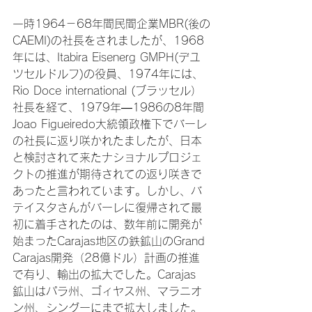
一時1964－68年間民間企業MBR(後の
CAEMI)の社長をされましたが、1968
年には、Itabira Eisenerg GMPH(デユ
ツセルドルフ)の役員、1974年には、
Rio Doce international (ブラッセル）
社長を経て、1979年―1986の8年間
Joao Figueiredo大統領政権下でバーレ
の社長に返り咲かれたましたが、日本
と検討されて来たナショナルプロジェ
クトの推進が期待されての返り咲きで
あったと言われています。しかし、バ
テイスタさんがバーレに復帰されて最
初に着手されたのは、数年前に開発が
始まったCarajas地区の鉄鉱山のGrand 
Carajas開発（28億ドル）計画の推進
で有り、輸出の拡大でした。Carajas 
鉱山はパラ州、ゴィヤス州、マラニオ
ン州、シングーにまで拡大しました。