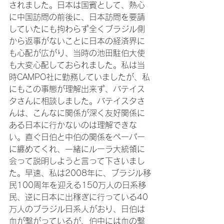
されました。日本は国賓として、熱心
に中国訪問の前後に、日本訪問を要請
していたにも拘わらず全くブラジル側
から返事がないことに日本の経済界に
も心配が広がり、当時の池田駐伯大使
も大変心配しておられました。私は当
時CAMPO社に勤務していましたが、私
にもこの事態が理解出来ず、バテイス
タさんに相談しました。バテイスタさ
んは、こんなに関係が深く友好関係に
ある日本に行かないのは理解できな
い。直ぐ日伯と中伯の関係をペーパー
に纏めてくれ、一緒にルーラ大統領に
会って説明しようと言って下さいまし
た。早速、私は2008年に、ブラジル移
民100周年を迎える150万人の日系移
民、逆に日本に出稼ぎに行っている40
万人のブラジル日系人がおり、日伯は
血が繋がっているが、伯中には血の繋