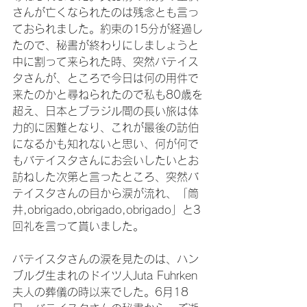
さんが亡くなられたのは残念とも言っ
ておられました。約束の15分が経過し
たので、秘書が終わりにしましょうと
中に割って来られた時、突然バテイス
タさんが、ところで今日は何の用件で
来たのかと尋ねられたので私も80歳を
超え、日本とブラジル間の長い旅は体
力的に困難となり、これが最後の訪伯
になるかも知れないと思い、何が何で
もバテイスタさんにお会いしたいとお
訪ねした次第と言ったところ、突然バ
テイスタさんの目から涙が流れ、「筒
井,obrigado,obrigado,obrigado」と3
回礼を言って貰いました。

バテイスタさんの涙を見たのは、ハン
ブルグ生まれのドイツ人Juta Fuhrken
夫人の葬儀の時以来でした。6月18