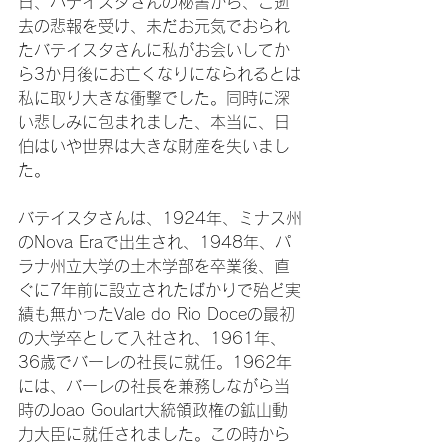
日、バテイスタさんの秘書から、ご逝
去の悲報を受け、未だお元気でおられ
たバテイスタさんに私がお会いしてか
ら3か月後にお亡くなりになられるとは
私に取り大きな衝撃でした。同時に深
い悲しみに包まれました、本当に、日
伯はいや世界は大きな財産を失いまし
た。

バテイスタさんは、1924年、ミナス州
のNova Eraで出生され、1948年、パ
ラナ州立大学の土木学部を卒業後、直
ぐに7年前に設立されたばかりで殆ど実
績も無かったVale do Rio Doceの最初
の大学卒として入社され、1961年、
36歳でバーレの社長に就任。1962年
には、バーレの社長を兼務しながら当
時のJoao Goulart大統領政権の鉱山動
力大臣に就任されました。この時から