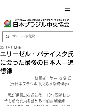
2018年8月24日
エリーゼル・バテイスタ氏
に会った最後の日本人―追
想録
執筆者：筒井 茂樹 氏

（元日本ブラジル中央協会常務理事）
　私が伊藤忠を退社後、10年間勤務し
今も諮問委員を務める日伯農業開発