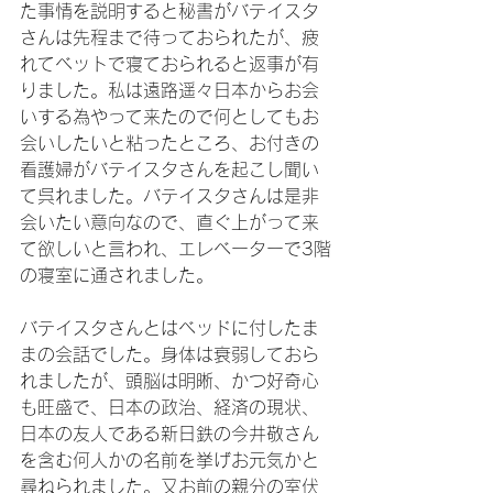
た事情を説明すると秘書がバテイスタ
さんは先程まで待っておられたが、疲
れてベットで寝ておられると返事が有
りました。私は遠路遥々日本からお会
いする為やって来たので何としてもお
会いしたいと粘ったところ、お付きの
看護婦がバテイスタさんを起こし聞い
て呉れました。バテイスタさんは是非
会いたい意向なので、直ぐ上がって来
て欲しいと言われ、エレベーターで3階
の寝室に通されました。

バテイスタさんとはベッドに付したま
まの会話でした。身体は衰弱しておら
れましたが、頭脳は明晰、かつ好奇心
も旺盛で、日本の政治、経済の現状、
日本の友人である新日鉄の今井敬さん
を含む何人かの名前を挙げお元気かと
尋ねられました。又お前の親分の室伏