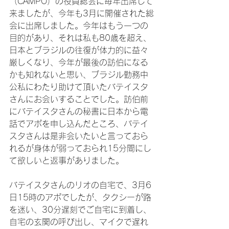
（CAMPO）の役員総会に毎年出席して
来ましたが、今年も3月に開催された総
会に出席しました。今年はもう一つの
目的があり、それは私も80歳を超え、
日本とブラジルの往復が体力的に益々
厳しくなり、今年が最後の訪伯になる
かも知れないと思い、ブラジル勤務中
公私にわたり助けて頂いたバテイスタ
さんにお会いすることでした。訪伯前
にバテイスタさんの秘書に日本から電
話でアポを申し込んだところ、バテイ
スタさんは是非会いたいと言っておら
れるが身体が弱っておられ15分間にし
て欲しいと返事がありました。

バテイスタさんのリオの自宅で、3月6
日15時のアポでしたが、タクシーが路
を迷い、30分遅刻でご自宅に到着し、
自宅の玄関の呼び出し、マイクで遅れ