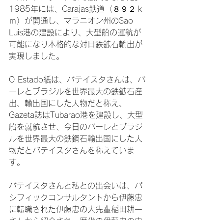
1985年には、Carajas鉄道（８９２ｋ
ｍ）が開通し、マラニオン州のSao 
Luis港の建設により、大型船の運航が
可能になり本格的な対日鉄鉱石輸出が
実現しました。

O Estado紙は、バテイスタさんは、バ
ーレとブラジルを世界最大の鉄鉱石産
出、輸出国にした人物だと称え、
Gazeta誌はTubarao港を建設し、大型
船を就航させ、今日のバーレとブラジ
ルを世界最大の鉄鋼石輸出国にした人
物だとバテイスタさんを称えていま
す。

バテイスタさんと私との出会いは、パ
シフィックコンサルタントから伊藤忠
に転職された伊藤忠の大先輩稲田耕一