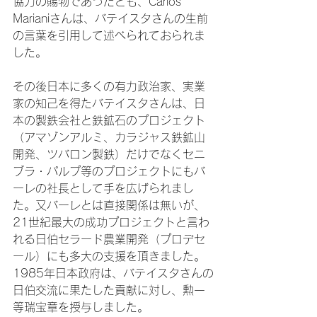
協力の賜物であったとも、Carlos 
Marianiさんは、バテイスタさんの生前
の言葉を引用して述べられておられま
した。

その後日本に多くの有力政治家、実業
家の知己を得たバテイスタさんは、日
本の製鉄会社と鉄鉱石のプロジェクト
（アマゾンアルミ、カラジャス鉄鉱山
開発、ツバロン製鉄）だけでなくセニ
ブラ・パルプ等のプロジェクトにもバ
ーレの社長として手を広げられまし
た。又バーレとは直接関係は無いが、
21世紀最大の成功プロジェクトと言わ
れる日伯セラード農業開発（プロデセ
ール）にも多大の支援を頂きました。
1985年日本政府は、バテイスタさんの
日伯交流に果たした貢献に対し、勲一
等瑞宝章を授与しました。
