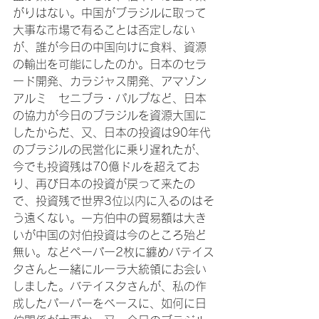
がりはない。中国がブラジルに取って
大事な市場で有ることは否定しない
が、誰が今日の中国向けに食料、資源
の輸出を可能にしたのか。日本のセラ
ード開発、カラジャス開発、アマゾン
アルミ　セニブラ・パルプなど、日本
の協力が今日のブラジルを資源大国に
したからだ、又、日本の投資は90年代
のブラジルの民営化に乗り遅れたが、
今でも投資残は70億ドルを超えてお
り、再び日本の投資が戻って来たの
で、投資残で世界3位以内に入るのはそ
う遠くない。一方伯中の貿易額は大き
いが中国の対伯投資は今のところ殆ど
無い。などペーパー2枚に纏めバテイス
タさんと一緒にルーラ大統領にお会い
しました。バテイスタさんが、私の作
成したパーパーをベースに、如何に日