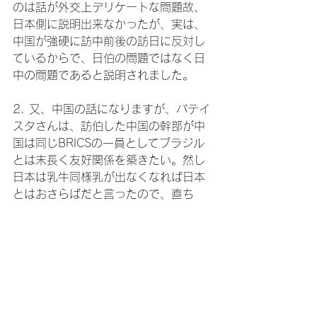
のは話が外交上デリケートな問題故、
日本側に説明出来なかったが、実は、
中国が強硬に訪中前後の訪日に反対し
ているからで、日伯の問題ではなく日
中の問題であると説明されました。

2. 又、中国の話になりますが、バテイ
スタさんは、訪伯した中国の幹部が中
国は同じBRICSの一員としてブラジル
とは末長く友好関係を築きたい。然し
日本は乳牛同様乳が出なくなれば日本
とはおさらばだと言ったので、直ち
に、自分は日本が大好きだと言ってや
ったらその中国幹部は黙ってしまった
と言っておられました。（この話は当
時の池田大使公邸でバテイスタさんと
会食した時の話）

3. 二宮正人教授の発案もあり、日伯関