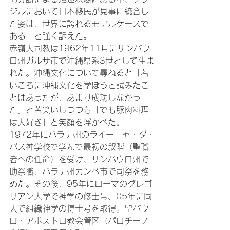
ジルにおいて日本移民が見事に統合し
た姿は、世界に誇れるモデルケースで
ある」と強く訴えた。

赤嶺大司教は1962年11月にサンパウ
ロ州ガルサ市で沖縄県系3世として生ま
れた。沖縄文化について尋ねると「若
いころに沖縄文化を学ぼうと試みたこ
とはあったが、あまり成功しなかっ
た」と苦笑いしつつも「でも豚肉料理
は大好き」と笑顔を浮かべた。

1972年にパラナ州のライーニャ・ダ・
パス神学校で学んで最初の叙階（聖職
者への任命）を受け、サンパウロ州で
助祭職、パラナ州カンベ市で司祭を務
めた。その後、95年にローマのグレゴ
リアン大学で神学の修士号、05年に同
大で組織神学の博士号を取得。聖パウ
ロ・アポストロ教会管区（パロチーノ