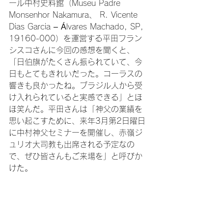
ール中村史料館（Museu Padre 
Monsenhor Nakamura、 R. Vicente 
Dias Garcia – Álvares Machado, SP, 
19160-000）を運営する平田フラン
シスコさんに今回の感想を聞くと、
「日伯旗がたくさん振られていて、今
日もとてもきれいだった。コーラスの
響きも良かったね。ブラジル人から受
け入れられていると実感できる」とほ
ほ笑んだ。平田さんは「神父の業績を
思い起こすために、来年3月第2日曜日
に中村神父セミナーを開催し、赤嶺ジ
ュリオ大司教も出席される予定なの
で、ぜひ皆さんもご来場を」と呼びか
けた。
