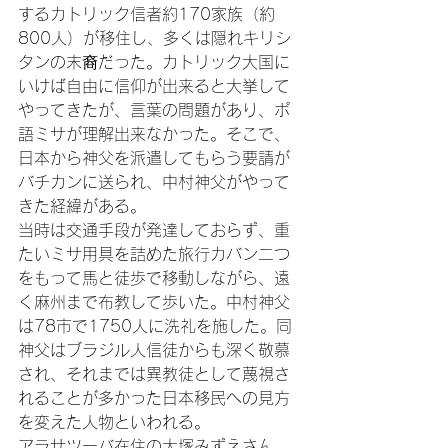
するカトリック信者約170家族（約
800人）が移住し、多くは隠れキリシ
タンの末裔だった。カトリック大国に
いけば自由に信仰が出来ると大挙して
やってきたが、言葉の問題があり、ポ
語ミサが理解出来なかった。そこで、
日本から神父を派遣してもらう要請が
バチカンに送られ、中村神父がやって
きた経緯がある。

当時は交通手段が発達しておらず、重
たいミサ用具を詰めた旅行カバン二つ
をもって馬と徒歩で移動しながら、遠
く麻州まで布教して歩いた。中村神父
は78市で1750人に洗礼を施した。同
神父はブラジル人信徒からも深く敬慕
され、それまでは異教徒として蔑視さ
れることが多かった日本移民への見方
を変えた人物といわれる。

アラサツーバ在住の大塚みずえさん