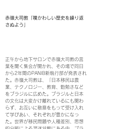
赤嶺大司教「嘆かわしい歴史を繰り返
さぬよう」
正午から地下サロンで赤嶺大司教の言
葉を聞く集会が開かれ、その場で同日
から2年間のPANIB新執行部が発表され
た。赤嶺大司教は、「日本移民は農
業、テクノロジー、教育、勤勉さなど
をブラジルに広めた。ブラジルと日本
の文化は大変かけ離れているにも関わ
らず、お互いに敬意をもって受け入れ
て学びあい、それぞれが豊かになっ
た。世界が移民問題や人種差別、思想
的分断による混迷状態にある中、ブラ