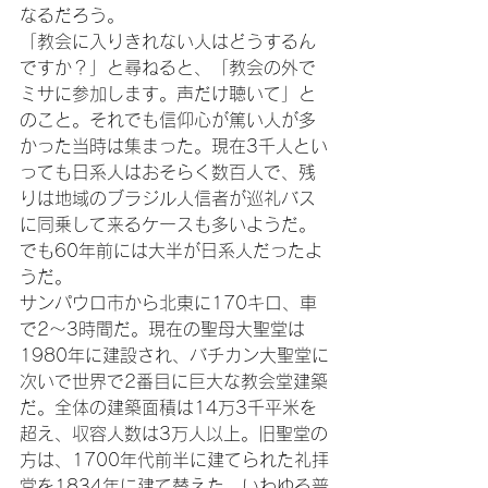
なるだろう。

「教会に入りきれない人はどうするん
ですか？」と尋ねると、「教会の外で
ミサに参加します。声だけ聴いて」と
のこと。それでも信仰心が篤い人が多
かった当時は集まった。現在3千人とい
っても日系人はおそらく数百人で、残
りは地域のブラジル人信者が巡礼バス
に同乗して来るケースも多いようだ。
でも60年前には大半が日系人だったよ
うだ。

サンパウロ市から北東に170キロ、車
で2～3時間だ。現在の聖母大聖堂は
1980年に建設され、バチカン大聖堂に
次いで世界で2番目に巨大な教会堂建築
だ。全体の建築面積は14万3千平米を
超え、収容人数は3万人以上。旧聖堂の
方は、1700年代前半に建てられた礼拝
堂を1834年に建て替えた。いわゆる普