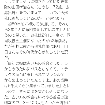
りして忙しそうに動き回っていた先発
隊の山田孝治さん（こうじ、72歳、広
島出身）をつかまえて、「いつから巡
礼に参加しているのか」と尋ねたら
「約60年前に初めて参加して、それか
ら2年ごとに毎回参加しています」とい
うので驚いた。巡礼は2年に一度で、同
司牧協会主催になったのが52年前だ。
だがそれ以前から巡礼自体はあり、山
田さんはその時代から参加していた訳
だ。

「最初の頃は古い方の教会でした。し
かも今みたいにバスとかなくて、トラ
ックの荷台に乗せられてブラジル全土
から集まっていたんですよ。あの当時
は6千人ぐらい集まっていました」とい
うので、さらに腰を抜かしそうになっ
た。古い方の教会はいわゆる普通の建
物なので、3～400人も入ったら満杯に