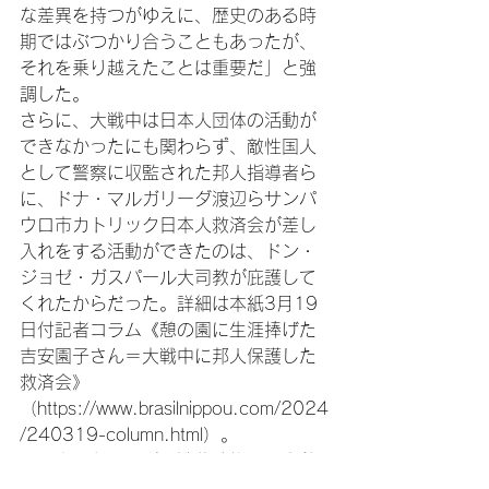
な差異を持つがゆえに、歴史のある時
期ではぶつかり合うこともあったが、
それを乗り越えたことは重要だ」と強
調した。

さらに、大戦中は日本人団体の活動が
できなかったにも関わらず、敵性国人
として警察に収監された邦人指導者ら
に、ドナ・マルガリーダ渡辺らサンパ
ウロ市カトリック日本人救済会が差し
入れをする活動ができたのは、ドン・
ジョゼ・ガスパール大司教が庇護して
くれたからだった。詳細は本紙3月19
日付記者コラム《憩の園に生涯捧げた
吉安園子さん＝大戦中に邦人保護した
救済会》
（https://www.brasilnippou.com/2024
/240319-column.html）。

そのようなバルガス独裁政権に日本移
民が最大の困難に直面した大戦中にお