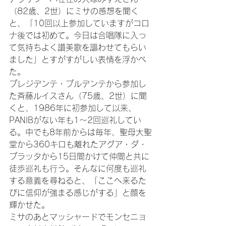
（82歳、2世）にミサの感想を聞く
と、「10回以上参加していますがコロ
ナ後では初めて。今日は合唱隊に入っ
て気持ちよく讃美歌を謳わせてもらい
ました」とすがすがしい表情を浮かべ
た。

プレジデンテ・プルデンテから参加し
た斉藤ルイスさん（75歳、2世）に聞
くと、1986年に初参加して以来、
PANIBがない年も1～2回巡礼してい
る。中でも8年前からは毎年、聖母大聖
堂から360キロも離れたアグア・ダ・
プラッタから15日間かけて仲間と共に
徒歩巡礼も行う。そんなに何度も巡礼
する意義を尋ねると、「ここへ来るた
びに信仰が強まる感じがする」と顔を
輝かせた。

ミサのあとマッシャードでモンセニョ