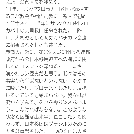
会派）の管区長を務めた。

11年、サンパウロ市大司教区が統括す
るラパ教会の補佐司教に日系人で初め
て任命され、16年にサンパウロ州ソロ
カバ市の大司教に任命された。「昨
年、大司教として初めてバチカン会議
に招集された」とも述べた。

赤嶺大司教に、第2次大戦に関わる連邦
政府からの日本移民迫害への謝罪に関
してのコメントを尋ねると、「まさに
嘆かわしい歴史だと思う。我々はその
事実から学ばないといけない。ただ単
に嘆いたり、プロテストしたり、反抗
していていても始まらない。我々は歴
史から学んで、それを繰り返さないよ
うにしなければならない。このような
残念で困難な出来事に直面したにも関
わらず、日本移民はブラジルのために
大きな貢献をした。二つの文化は大き