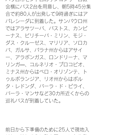
会横にバス2台を用意し、朝5時45分集
合で約80人が出発して9時過ぎにはア
パレシーダに到着した。サンパウロ州
ではアラサツーバ、バストス、カンピ
ーナス、ビリチーバ・ミリン、モジ・
ダス・クルーゼス、マリリア、ソロカ
バ、ガルサ、パラナ州からはアサイ
ー、アラポンガス、ロンドリーナ、マ
リンガ―、コルネリオ・プロコピオ、
ミナス州からはベロ・オリゾンテ、ト
ゥルボランジア、リオ州からはボル
タ・レドンダ、バーラ・ド・ピライ、
バーラ・マンサなど30カ所近くからの
巡礼バスが到着していた。

前日から下準備のために25人で現地入