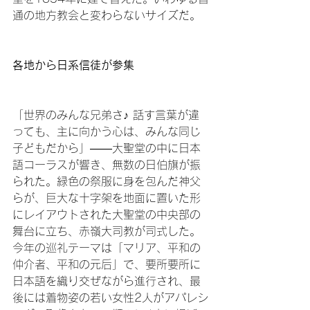
通の地方教会と変わらないサイズだ。

各地から日系信徒が参集
「世界のみんな兄弟さ♪ 話す言葉が違
っても、主に向かう心は、みんな同じ
子どもだから」――大聖堂の中に日本
語コーラスが響き、無数の日伯旗が振
られた。緑色の祭服に身を包んだ神父
らが、巨大な十字架を地面に置いた形
にレイアウトされた大聖堂の中央部の
舞台に立ち、赤嶺大司教が司式した。

今年の巡礼テーマは「マリア、平和の
仲介者、平和の元后」で、要所要所に
日本語を織り交ぜながら進行され、最
後には着物姿の若い女性2人がアパレシ