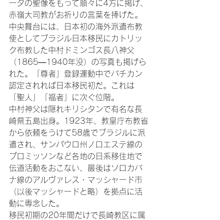
ーダの聖像をもって順々に4方に掲げ、
赤嶺大司教がお祈りの言葉を捧げた。

中央舞台には、日本初の海外派遣布教
使としてブラジル日本移民にカトリッ
ク布教した中村ドミンゴス長八神父
（1865―1940年没）の写真も掲げら
れた。「尊者」登録運動中でバチカン
認定されれば日本移民初だ。これは
「聖人」「福者」に次ぐ位階。

中村神父は隠れキリシタンで有名な長
崎県五島出身。1923年、教皇庁布教省
から依頼をうけて58歳でブラジルに派
遣され、サンパウロ州ノロエステ線の
プロミッソンなど各地の日系移住地で
伝道活動をおこない、最後はソロカバ
ナ線のアルヴァレス・マッシャード市
（以後マッシャードと略）を拠点に活
動に専念した。

移民初期の20年間だけで長崎教区に属