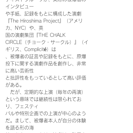
インタビュー
や手紙、記録をもとに構成した演劇
『The Hiroshima Project』（アメリ
カ、NYC）や、英
国の演劇集団『THE CHALK 
CIRCLE（チョーク・サークル）』（イ
ギリス、Complicité）は
、被爆者の証言や記録をもとに、原爆
投下に関する演劇作品を創作し、非常
に高い芸術性
と批評性をもっているとして高い評価
がある。
　だが、定期的な上演（毎年の再演）
という意味では継続性は限られてお
り、フェスティ
バルや特別企画での上演が中心のよう
だ。まして、被爆者本人が自分の体験
を語る形の海