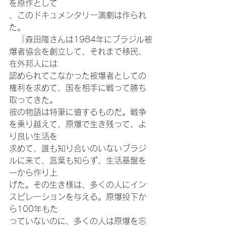
を原作として
、このドキュメンタリー演劇は作られ
た。
　「森田隆さんは1984年にブラジル被
爆者協会を創立して、それまで移民、
在外邦人には
認められてこなかった被爆者としての
権利を求めて、国を相手に戦って勝ち
取ってきた。
彼の物語は特筆に値するものだ。戦争
を乗り越えて、原爆で生き残って、よ
り良い生活を
求めて、誰も知り合いのいないブラジ
ルに来て、言葉も知らず、生活基盤を
一から作り上
げた。その生き様は、多くの人にイン
スピレーションを与える。原爆投下か
ら100年もた
っていないのに、多くの人は原爆を忘