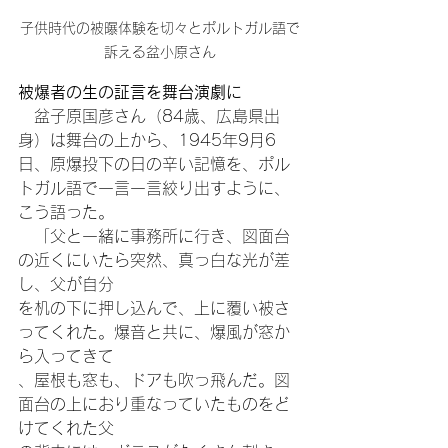
子供時代の被曝体験を切々とポルトガル語で
訴える盆小原さん
被爆者の生の証言を舞台演劇に
　盆子原国彦さん（84歳、広島県出
身）は舞台の上から、1945年9月6
日、原爆投下の日の辛い記憶を、ポル
トガル語で一言一言絞り出すように、
こう語った。
　「父と一緒に事務所に行き、図面台
の近くにいたら突然、真っ白な光が差
し、父が自分
を机の下に押し込んで、上に覆い被さ
ってくれた。爆音と共に、爆風が窓か
ら入ってきて
、屋根も窓も、ドアも吹っ飛んだ。図
面台の上におり重なっていたものをど
けてくれた父