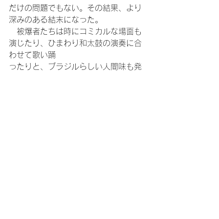
だけの問題でもない。その結果、より
深みのある結末になった。
　被爆者たちは時にコミカルな場面も
演じたり、ひまわり和太鼓の演奏に合
わせて歌い踊
ったりと、ブラジルらしい人間味も発
散する。原爆投下という人類史上の犯
罪とも言える
惨劇を扱っているにもかかわらず、見
終わった後味には、どこか平和と回復
力について考
えさせる余韻が残る点が俊逸だ。ロン
グランとなっている理由の一つだろ
う。
　終幕後に観客の一人、バルバラ・ジ
ャルジンさん（33歳）に感想を聞く
と、「子供の頃
にあのような体験、道端にたくさんの