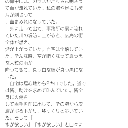
の背中には、ガラスがたくさん刺さっ
て血が流れていた。私の腕や足にも破
片が刺さって
、血まみれになっていた。
　外に走って出て、事務所の裏に流れ
ていた川の堤防に上がると、広島の街
全体が燃え、
煙が上がっていた。自宅は全壊してい
た。そんな時、空が暗くなって真っ黒
な大粒の雨が
降ってきて、真っ白な服が真っ黒にな
った。
　自宅は爆心地から2キロでした。道で
は皆、助けを求めて叫んでいた。皆全
身に火傷を
して両手を前に出して、その腕から皮
膚がぶる下がり、ゆっくりと歩いてい
た。そして『
水が欲しい』『水が欲しい』と口々に