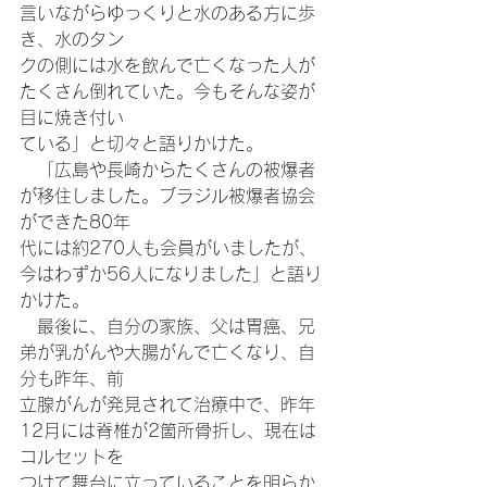
言いながらゆっくりと水のある方に歩
き、水のタン
クの側には水を飲んで亡くなった人が
たくさん倒れていた。今もそんな姿が
目に焼き付い
ている」と切々と語りかけた。
　「広島や長崎からたくさんの被爆者
が移住しました。ブラジル被爆者協会
ができた80年
代には約270人も会員がいましたが、
今はわずか56人になりました」と語り
かけた。
　最後に、自分の家族、父は胃癌、兄
弟が乳がんや大腸がんで亡くなり、自
分も昨年、前
立腺がんが発見されて治療中で、昨年
12月には脊椎が2箇所骨折し、現在は
コルセットを
つけて舞台に立っていることを明らか