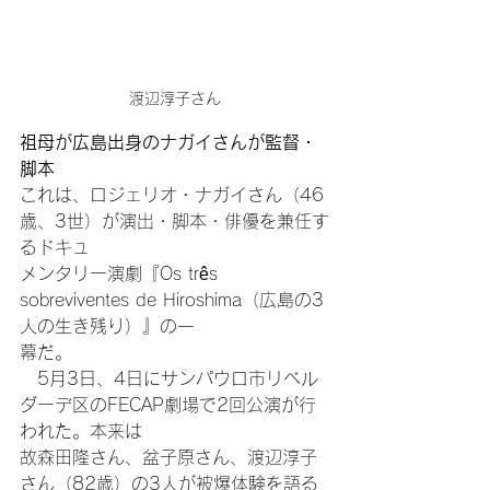
渡辺淳子さん
祖母が広島出身のナガイさんが監督・
脚本
これは、ロジェリオ・ナガイさん（46
歳、3世）が演出・脚本・俳優を兼任す
るドキュ
メンタリー演劇『Os três 
sobreviventes de Hiroshima（広島の3
人の生き残り）』の一
幕だ。
　5月3日、4日にサンパウロ市リベル
ダーデ区のFECAP劇場で2回公演が行
われた。本来は
故森田隆さん、盆子原さん、渡辺淳子
さん（82歳）の3人が被爆体験を語る