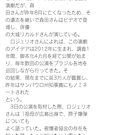
演劇だが、森
田さんが昨年8月に亡くなったため、そ
の遺志を継いで森田さんはビデオで登
場し、俳優
の大城リカルドさんが演じている。
　ロジェリオさんによれば、この演劇
のアイデアは2012年に生まれ、調査1
年間、脚本化4カ月を経て公開が始ま
り、毎年数回の公演をブラジル各地を
巡回しながら行ってきた。そ
の結果、現在までに延3万人が鑑賞し、
昨年はサンパウロ州知事賞にもノミネ
ートされた
という。
　3日の公演を取材した際、ロジェリオ
さんは「祖母が広島出身で、原子爆弾
についても
よく語っていた。被爆者協会の存在を