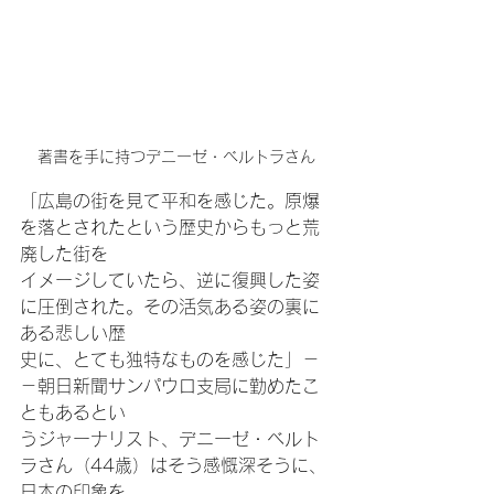
著書を手に持つデニーゼ・ベルトラさん
「広島の街を見て平和を感じた。原爆
を落とされたという歴史からもっと荒
廃した街を
イメージしていたら、逆に復興した姿
に圧倒された。その活気ある姿の裏に
ある悲しい歴
史に、とても独特なものを感じた」－
－朝日新聞サンパウロ支局に勤めたこ
ともあるとい
うジャーナリスト、デニーゼ・ベルト
ラさん（44歳）はそう感慨深そうに、
日本の印象を